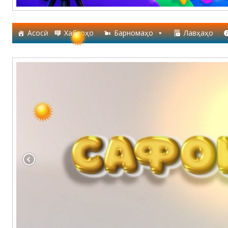
Асосӣ
Хабарҳо
Барномаҳо
Лавҳаҳо