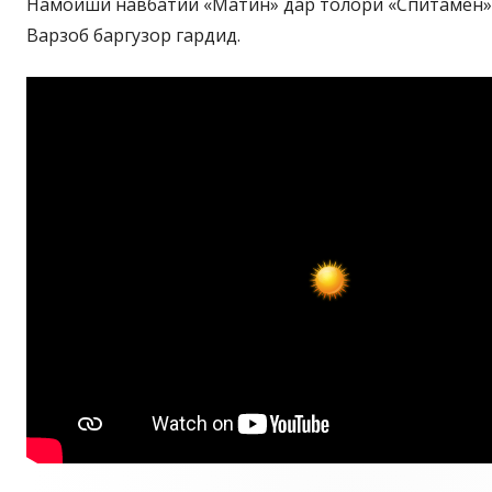
Намоиши навбатии «Матин» дар толори «Спитамен»-и
Варзоб баргузор гардид.