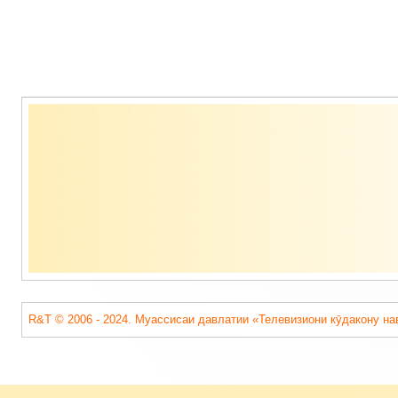
Содержимое
подвала
R&T © 2006 - 2024. Муассисаи давлатии «Телевизиони кӯдакону на