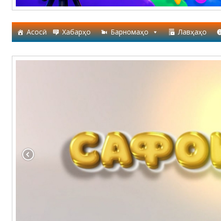
Асосӣ
Хабарҳо
Барномаҳо
Лавҳаҳо