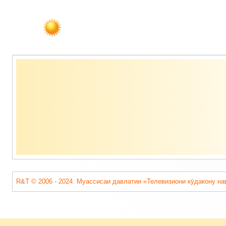
Содержимое
подвала
R&T © 2006 - 2024. Муассисаи давлатии «Телевизиони кӯдакону на