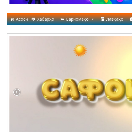
Асосӣ
Хабарҳо
Барномаҳо
Лавҳаҳо