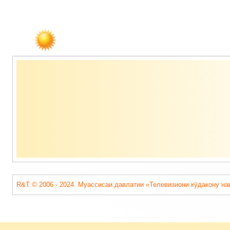
Содержимое
подвала
R&T © 2006 - 2024. Муассисаи давлатии «Телевизиони кӯдакону на