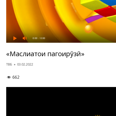
0:00
/ 0:00
«Маслиҳатҳои пагоҳирӯзӣ»
Автор
Опубликовано
ТВБ
03.02.2022
662