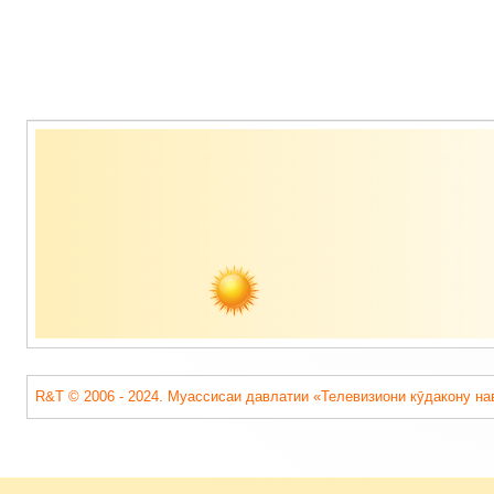
Содержимое
подвала
R&T © 2006 - 2024. Муассисаи давлатии «Телевизиони кӯдакону на