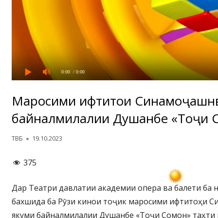
0:00
/ 0:00
Маросими ифтитоҳи Синамоҷашн
байналмилалии Душанбе «Тоҷи С
Автор
Опубликовано
ТВБ
19.10.2023
375
Дар Театри давлатии академии опера ва балети ба 
бахшида ба Рӯзи кинои тоҷик маросими ифтитоҳи 
якуми байналмилалии Душанбе «Тоҷи Сомон» таҳти