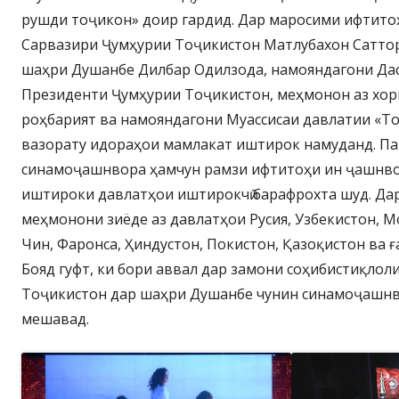
рушди тоҷикон» доир гардид. Дар маросими ифтито
Сарвазири Ҷумҳурии Тоҷикистон Матлубахон Саттор
шаҳри Душанбе Дилбар Одилзода, намояндагони Да
Президенти Ҷумҳурии Тоҷикистон, меҳмонон аз хор
роҳбарият ва намояндагони Муассисаи давлатии «Т
вазорату идораҳои мамлакат иштирок намуданд. П
синамоҷашнвора ҳамчун рамзи ифтитоҳи ин ҷашнво
иштироки давлатҳои иштирокчӣ барафрохта шуд. Д
меҳмонони зиёде аз давлатҳои Русия, Узбекистон, 
Чин, Фаронса, Ҳиндустон, Покистон, Қазоқистон ва 
Бояд гуфт, ки бори аввал дар замони соҳибистиқлол
Тоҷикистон дар шаҳри Душанбе чунин синамоҷашнв
мешавад.