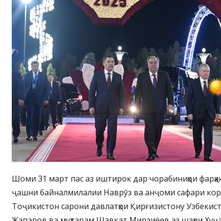
Шоми 31 март пас аз иштирок дар чорабиниҳои фарҳа
ҷашни байналмилалии Наврӯз ва анҷоми сафари кор
Тоҷикистон сарони давлатҳои Қирғизистону Узбекист
Жапаров ва муҳтарам Шавкат Мирзиёев аз шаҳри Хуҷ