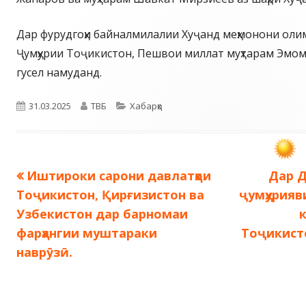
Дар фурудгоҳи байналмилалии Хуҷанд меҳмонони ол
Ҷумҳурии Тоҷикистон, Пешвои миллат муҳтарам Эмом
гусел намуданд.
Опубликовано
Автор
Рубрики
31.03.2025
ТВБ
Хабарҳо
Предыдущая
След
Иштироки сарони давлатҳои
Дар 
Навигация
запись:
запис
Тоҷикистон, Қирғизистон ва
ҷумҳурияв
по
Узбекистон дар барномаи
фарҳангии муштараки
Тоҷикист
записям
наврӯзӣ.