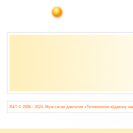
Содержимое
подвала
R&T © 2006 - 2024. Муассисаи давлатии «Телевизиони кӯдакону на