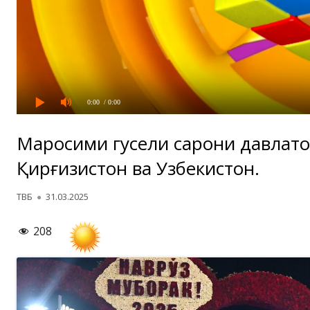
0:00
/ 0:00
Маросими гусели сарони давлатҳ
Қирғизистон ва Узбекистон.
Автор
Опубликовано
ТВБ
31.03.2025
208