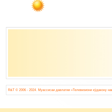
Содержимое
подвала
R&T © 2006 - 2024. Муассисаи давлатии «Телевизиони кӯдакону на