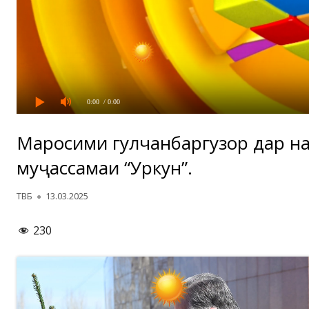
0:00
/ 0:00
Маросими гулчанбаргузорӣ дар н
муҷассамаи “Уркун”.
Автор
Опубликовано
ТВБ
13.03.2025
230