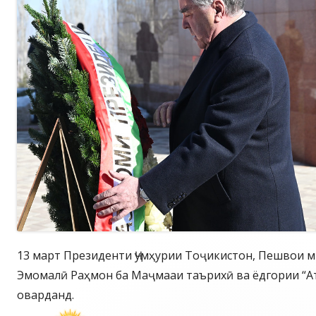
13 март Президенти Ҷумҳурии Тоҷикистон, Пешвои 
Эмомалӣ Раҳмон ба Маҷмааи таърихӣ ва ёдгории “А
оварданд.