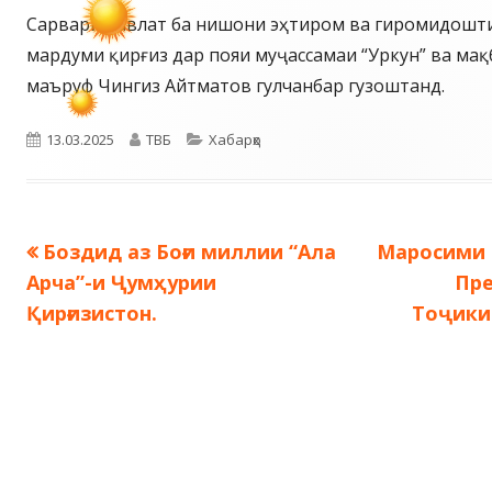
Сарвари давлат ба нишони эҳтиром ва гиромидошти
мардуми қирғиз дар пояи муҷассамаи “Уркун” ва ма
маъруф Чингиз Айтматов гулчанбар гузоштанд.
Опубликовано
Автор
Рубрики
13.03.2025
ТВБ
Хабарҳо
Предыдущая
Следующа
Боздид аз Боғи миллии “Ала
Маросими 
Навигация
запись:
запись:
Арча”-и Ҷумҳурии
Пр
по
Қирғизистон.
Тоҷики
записям