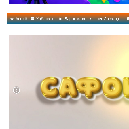
Асосӣ
Хабарҳо
Барномаҳо
Лавҳаҳо