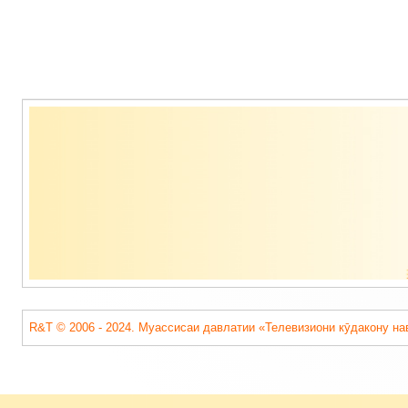
Содержимое
подвала
R&T © 2006 - 2024. Муассисаи давлатии «Телевизиони кӯдакону на