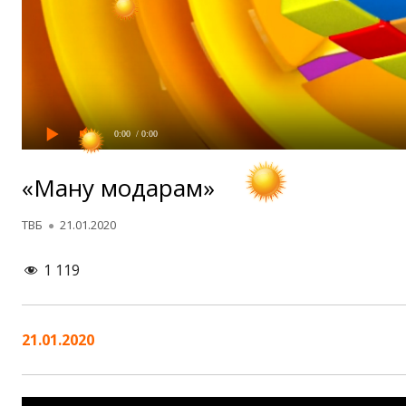
0:00
/ 0:00
«Ману модарам»
Автор
Опубликовано
ТВБ
21.01.2020
1 119
21.01.2020