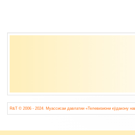
Содержимое
подвала
R&T © 2006 - 2024. Муассисаи давлатии «Телевизиони кӯдакону на