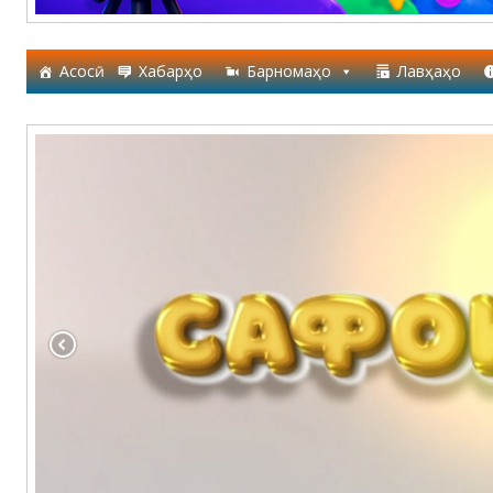
Асосӣ
Хабарҳо
Барномаҳо
Лавҳаҳо