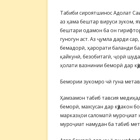
Табиби сироятшинос Адолат Са
аз ҳама бештар вируси зуком, 
бештари одамон ба он гирифто
гуногун аст. Аз ҷумла дарди сар
бемадорӣ, ҳарорати баланди ба
қайкунӣ, безобитагӣ, ҷорӣ шуда
ҳолати вазнинии беморӣ дар кӯ
Бемории зукомро чӣ гуна метав
Ҳамзамон табиб тавсия медиҳа
беморӣ, махсусан дар кӯдакон бо
марказҳои саломатӣ муроҷиат н
муроҷиат намудан ба табиб ме