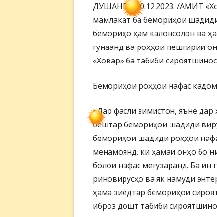
ДУШАНБЕ, 10.12.2023. /АМИТ «Х
мамлакат ба бемориҳои шадиди
бемориҳо ҳам калонсолон ва ҳа
гунаанд ва роҳҳои пешгирии он
«Ховар» ба табиби сироятшинос
Бемориҳои роҳҳои нафас кадом
«Дар фасли зимистон, яъне дар
бештар бемориҳои шадиди виру
бемориҳои шадиди роҳҳои нафас
менамоянд, ки ҳамаи онҳо бо 
болои нафас мегузаранд. Ба ин 
риновирусҳо ва як намуди энте
ҳама зиёдтар бемориҳои сироя
иброз дошт табиби сироятшино