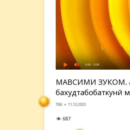
0:00
/ 0:00
МАВСИМИ ЗУКОМ. Ҳ
бахудтабобаткунӣ м
Автор
Опубликовано
ТВБ
11.12.2023
687