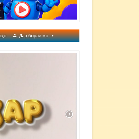
дҳо
Дар бораи мо