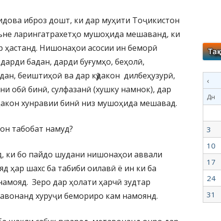
идова иброз дошт, ки дар муҳити Тоҷикистон
яъне ларингатрахетҳо мушоҳида мешаванд, ки
р ҳастанд. Нишонаҳои асосии ин беморӣ
, дарди бадан, дарди буғумҳо, беҳолӣ,
дан, беиштиҳоӣ ва дар кӯдакон дилбеҳузурӣ,
‹
ни обӣ бинӣ, сулфазанӣ (хушку намнок), дар
Дн
дакон хунравии бинӣ низ мушоҳида мешавад.
он табобат намуд?
3
10
д, ки бо пайдо шудани нишонаҳои аввали
17
яд ҳар шахс ба табиби оилавӣ ё ин ки ба
24
амояд. Зеро дар ҳолати ҳарчӣ зудтар
31
тавонанд хуруҷи бемориро кам намоянд.