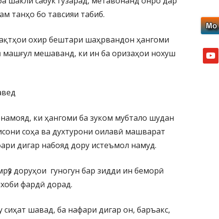
ба шакли сабук гузарад, метавонанд онро дар
ам танҳо бо тавсияи табиб.
 вақтҳои охир бештари шаҳрвандон ҳангоми
 машғул мешаванд, ки ин ба оризаҳои нохуш
yout
авед
менамояд, ки ҳангоми ба зуком мубтало шудан
сисони соҳа ва духтурони оилавӣ машварат
фари дигар набояд дору истеъмол намуд.
рӯз доруҳои гуногун бар зидди ин беморӣ
хоби фардӣ дорад.
у сиҳат шавад, ба нафари дигар он, баръакс,