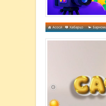
Асосӣ
Хабарҳо
Барном