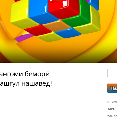
ангоми беморӣ
Гл
ашғул нашавед!
бо
ко
ш. Ду
элек
тамос