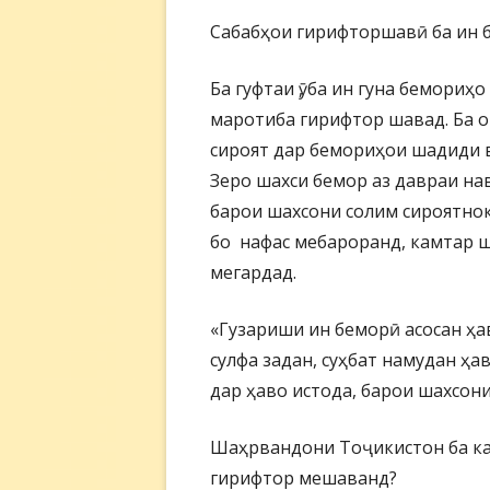
Сабабҳои гирифторшавӣ ба ин 
Ба гуфтаи ӯ, ба ин гуна бемориҳ
маротиба гирифтор шавад. Ба о
сироят дар бемориҳои шадиди 
Зеро шахси бемор аз давраи н
барои шахсони солим сироятнок 
бо нафас мебароранд, камтар ш
мегардад.
«Гузариши ин беморӣ асосан ҳа
сулфа задан, суҳбат намудан ҳа
дар ҳаво истода, барои шахсони
Шаҳрвандони Тоҷикистон ба к
гирифтор мешаванд?