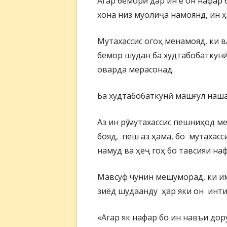
Агар беморӣ дар ин ё он нафар 
хона низ муолиҷа намоянд, ин ҳ
Мутахассис огоҳ менамояд, ки
бемор шудан ба худтабобаткунӣ
оварда мерасонад.
Ба худтабобаткунӣ машғул наш
Аз ин рӯ мутахассис пешниҳод 
бояд, пеш аз ҳама, бо мутахас
намуд ва ҳеҷ гоҳ бо тавсияи на
Мавсуф чунин мешуморад, ки им
зиёд шудаанду ҳар яки он инти
«Агар як нафар бо ин навъи дор