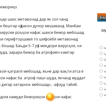
бемориҳо
о ҳар шахс метавонад дар як сол чанд
н бештар кӯдакон дучор мешаванд. Манбаи
Шу
вирусии роҳҳои нафас шахси бемор мебошад.
ави гирифторшавӣ то шифоёбӣ метавонад
бошад. Баъди 5-7 рӯз миқдори вирусҳое, ки
«
уда, зарари бемор ба атрофиён камтар
«
«
«
воӣ-қатрагӣ мебошад, яъне дар вақти атса ё
«
«
вои нафас ба атроф паҳн шуда, якчанд муддат
«
 дигар хатарнок мебошад», -афзуд табиб.
«
«
адом намуди бемориҳои роҳҳои нафас