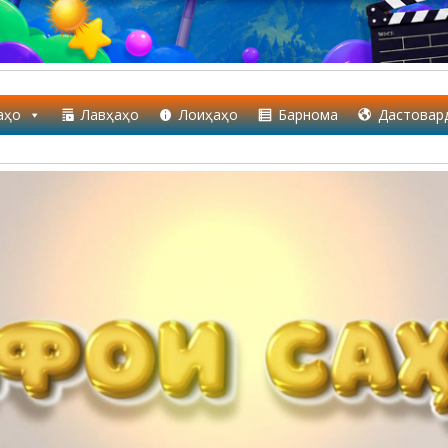
аҳо
Лавҳаҳо
Лоиҳаҳо
Барнома
Дастовар