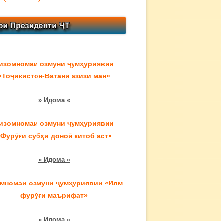
изомномаи озмуни ҷумҳуриявии
«Тоҷикистон-Ватани азизи ман»
» Идома «
изомномаи озмуни ҷумҳуриявии
«Фурӯғи субҳи доноӣ китоб аст»
» Идома «
мномаи озмуни ҷумҳуриявии «Илм-
фурӯғи маърифат»
» Идома «