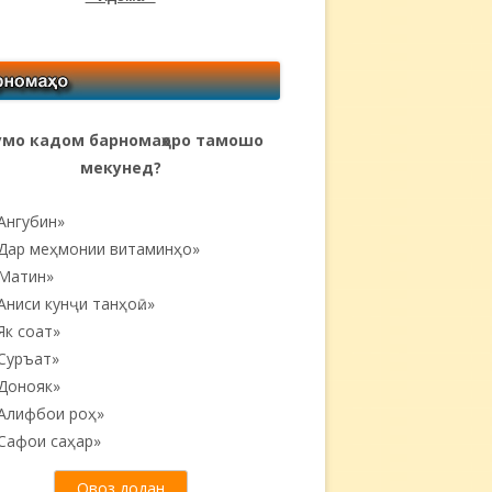
мо кадом барномаҳоро тамошо
мекунед?
Ангубин»
Дар меҳмонии витаминҳо»
Матин»
Аниси кунҷи танҳоӣ...»
Як соат»
Суръат»
Донояк»
Алифбои роҳ»
Сафои саҳар»