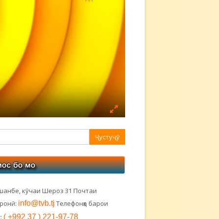
авная
ковая
лонка
шанбе, кӯчаи Шероз 31 Почтаи
тронӣ:
info@tvb.tj
Телефонҳо барои
:
( +992 37 ) 221-97-78