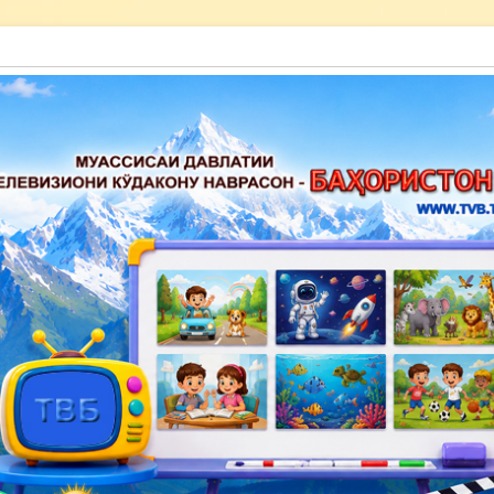
акону наврасон — Баҳористон»