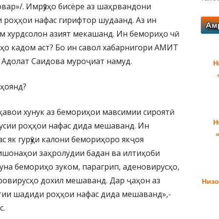
овар»/. Имрӯзҳо бисёре аз шаҳрвандони
 роҳҳои нафас гирифтор шудаанд. Аз ин
м хурдсолон азият мекашанд. Ин бемориҳо чӣ
ҳо кадом аст? Бо ин савол хабарнигори АМИТ
 Адолат Саидова муроҷиат намуд.
Н
ҳоянд?
 ҳавои хунук аз бемориҳои мавсимии сироятӣ
Н
сии роҳҳои нафас дида мешаванд. Ин
 як гурӯҳи калони бемориҳоро якҷоя
нишонаҳои заҳролудии бадан ва илтиҳоби
гуна бемориҳо зуком, парагрип, аденовирусҳо,
ровирусҳо дохил мешаванд. Дар ҷаҳон аз
Низо
тии шадиди роҳҳои нафас дида мешаванд»,-
с.