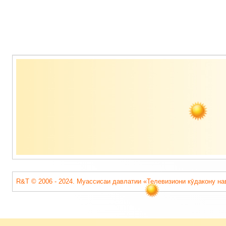
Содержимое
подвала
R&T © 2006 - 2024. Муассисаи давлатии «Телевизиони кӯдакону на