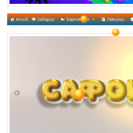
Асосӣ
Хабарҳо
Барномаҳо
Лавҳаҳо