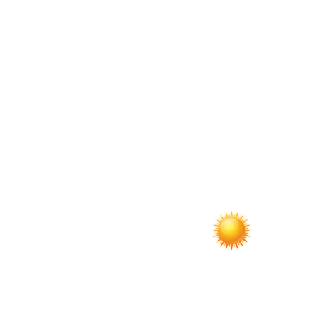
по
записям