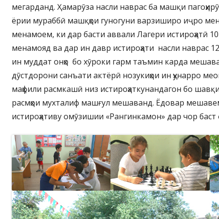
мегарданд. Ҳамарӯза насли наврас ба машқи пагоҳир
ёрии мураббӣ машқҳои гуногуни варзиширо иҷро ме
менамоем, ки дар басти аввали Лагери истироҳатӣ 10
менамояд ва дар ин давр истироҳати насли наврас 12
ин муддат онҳо бо хӯроки гарм таъмин карда мешава
дӯстдорони санъати актёрӣ нозукиҳои ин ҳунарро ме
маҳфили расмкашӣ низ истироҳаткунандагон бо шавқи
расмҳои мухталиф машғул мешаванд. Ёдовар мешавем
истироҳативу омӯзишии «Рангинкамон» дар чор баст