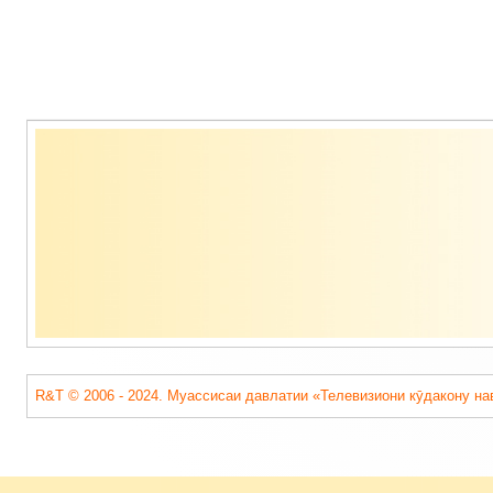
Содержимое
подвала
R&T © 2006 - 2024. Муассисаи давлатии «Телевизиони кӯдакону на