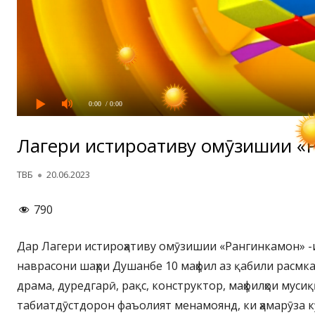
0:00
/ 0:00
Лагери истироҳативу омӯзишии «
Автор
Опубликовано
ТВБ
20.06.2023
790
Дар Лагери истироҳативу омӯзишии «Рангинкамон» -
наврасони шаҳри Душанбе 10 маҳфил аз қабили расмка
драма, дуредгарӣ, рақс, конструктор, маҳфилҳои муси
табиатдӯстдорон фаъолият менамоянд, ки ҳамарӯза 