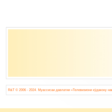
Содержимое
подвала
R&T © 2006 - 2024. Муассисаи давлатии «Телевизиони кӯдакону на