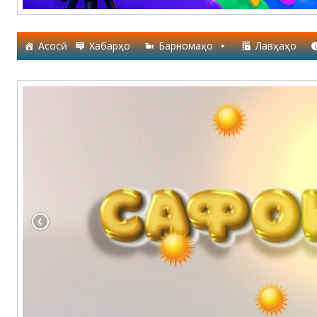
Асосӣ
Хабарҳо
Барномаҳо
Лавҳаҳо