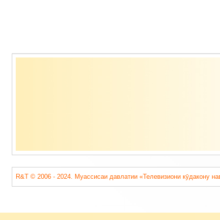
Содержимое
подвала
R&T © 2006 - 2024. Муассисаи давлатии «Телевизиони кӯдакону на