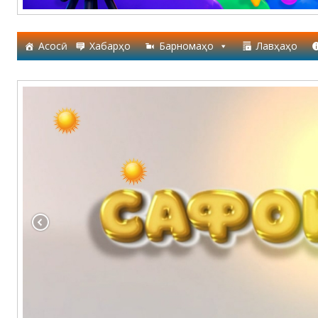
Асосӣ
Хабарҳо
Барномаҳо
Лавҳаҳо