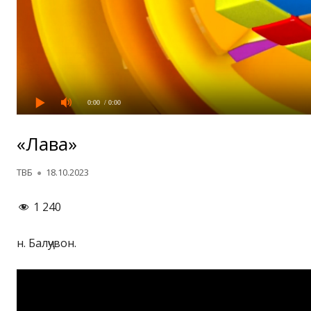
0:00
/ 0:00
«Лавҳа»
Автор
Опубликовано
ТВБ
18.10.2023
1 240
н. Балҷувон.