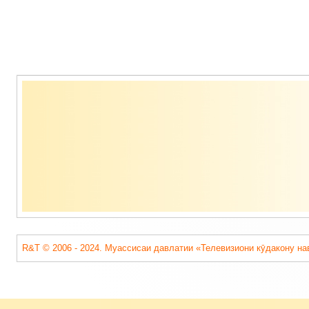
Содержимое
подвала
R&T © 2006 - 2024. Муассисаи давлатии «Телевизиони кӯдакону на