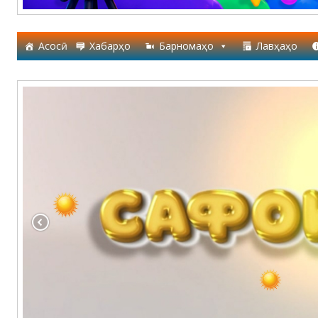
Асосӣ
Хабарҳо
Барномаҳо
Лавҳаҳо