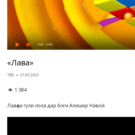
0:00
/ 0:00
«Лавҳа»
Автор
Опубликовано
ТВБ
27.03.2023
1 384
Лавҳаи гули лола дар боғи Алишер Навоӣ.