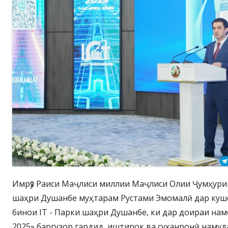
Имрӯз Раиси Маҷлиси миллии Маҷлиси Олии Ҷумҳури
шаҳри Душанбе муҳтарам Рустами Эмомалӣ дар ку
бинои IT - Парки шаҳри Душанбе, ки дар доираи на
2025» баргузор гардид, иштирок ва суханронӣ намуда