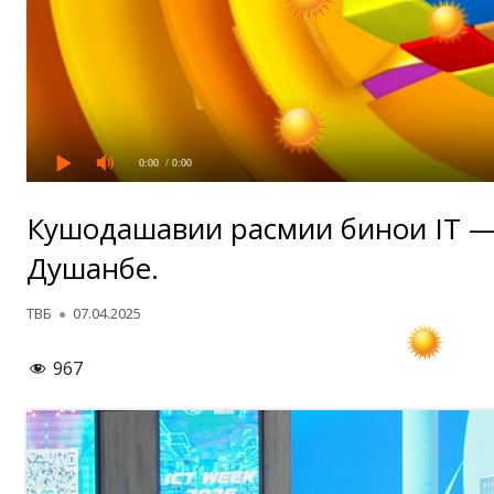
0:00
/ 0:00
Кушодашавии расмии бинои IT —
Душанбе.
Автор
Опубликовано
ТВБ
07.04.2025
967