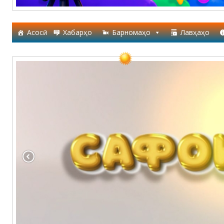
Асосӣ
Хабарҳо
Барномаҳо
Лавҳаҳо