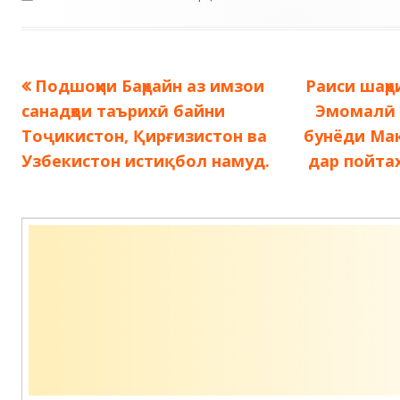
Предыдущая
Следующа
Подшоҳии Баҳрайн аз имзои
Раиси шаҳ
Навигация
запись:
запись:
санадҳои таърихӣ байни
Эмомалӣ 
по
Тоҷикистон, Қирғизистон ва
бунёди Ма
Узбекистон истиқбол намуд.
дар пойта
записям
Содержимое
подвала