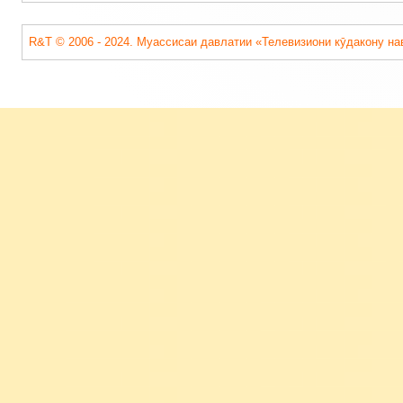
R&T © 2006 - 2024. Муассисаи давлатии «Телевизиони кӯдакону на