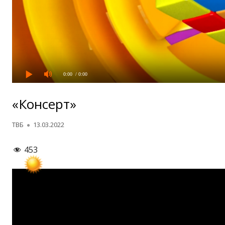
0:00
/ 0:00
«Консерт»
Автор
Опубликовано
ТВБ
13.03.2022
453