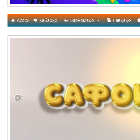
Асосӣ
Хабарҳо
Барномаҳо
Лавҳаҳо