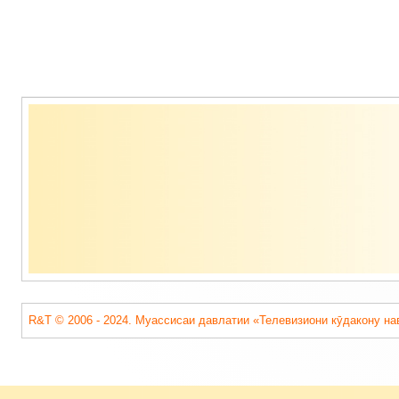
Содержимое
подвала
R&T © 2006 - 2024. Муассисаи давлатии «Телевизиони кӯдакону на