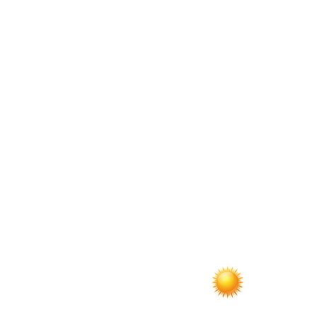
по
записям