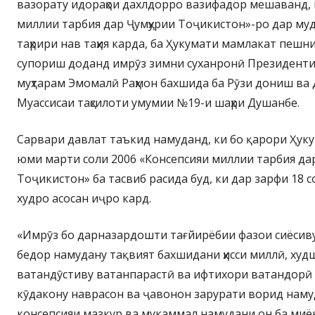
вазорату идораҳои дахлдорро вазифадор мешаванд, 
миллии тарбия дар Ҷумҳурии Тоҷикистон»-ро дар му
таҳрири нав таҳия карда, ба Ҳукумати мамлакат пешн
супориш доданд имрӯз зимни суханронӣ Президенти
муҳтарам Эмомалӣ Раҳмон бахшида ба Рӯзи дониш ва Д
Муассисаи таҳсилоти умумии №19-и шаҳри Душанбе.
Сарвари давлат таъкид намуданд, ки бо қарори Ҳуку
юми марти соли 2006 «Консепсияи миллии тарбия да
Тоҷикистон» ба тасвиб расида буд, ки дар зарфи 18 с
худро асосан иҷро кард.
«Имрӯз бо дарназардошти тағйирёбии фазои сиёсиву
бедор намудану тақвият бахшидани ҳисси миллӣ, худш
ватандӯстиву ватанпарастӣ ва ифтихори ватандорӣ 
кӯдакону наврасон ва ҷавонон зарурати ворид наму
консепсияи мазкур ва мукаммал намудани он ба миё