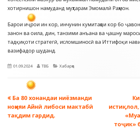
хотирнишон намуданд муҳтарам Эмомалӣ Раҳмон.
Барои иҷрои ин кор, инчунин кумитаҳои кор бо ҷавон
занон ва оила, дин, танзими анъана ва ҷашну мароси
тадқиқоти стратегӣ, исломшиносӣ ва Иттифоқи нав
вазифадор шуданд.
Опубликовано
Автор
Рубрики
01.09.2024
ТВБ
Хабарҳо
Предыдущая
Сл
Ба 80 хонандаи ниёзманди
Ки
Навигация
запись:
за
ноҳияи Айнӣ либоси мактабӣ
истиқлол,
по
тақдим гардид.
«Муа
тоҷик» 
записям