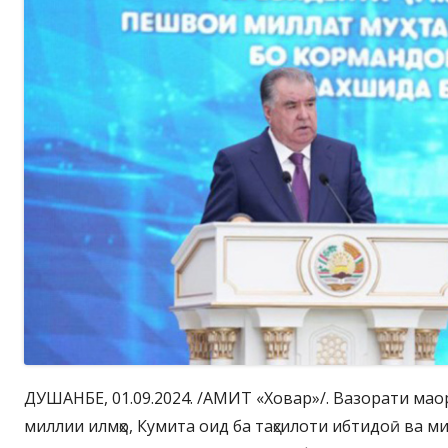
ДУШАНБЕ, 01.09.2024. /АМИТ «Ховар»/. Вазорати мао
миллии илмҳо, Кумита оид ба таҳсилоти ибтидоӣ ва м