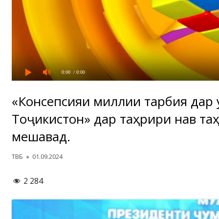
0:00
/ 0:00
«Консепсияи миллии тарбия дар 
Тоҷикистон» дар таҳрири нав та
мешавад.
Автор
Опубликовано
ТВБ
01.09.2024
2 284