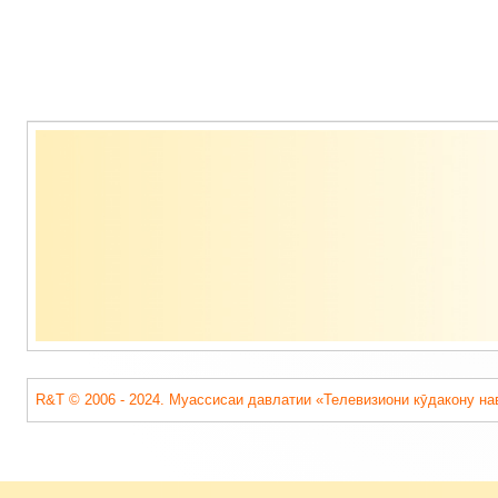
Содержимое
подвала
R&T © 2006 - 2024. Муассисаи давлатии «Телевизиони кӯдакону на