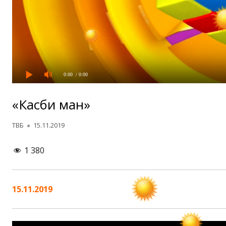
0:00
/ 0:00
«Касби ман»
Автор
Опубликовано
ТВБ
15.11.2019
1 380
15.11.2019