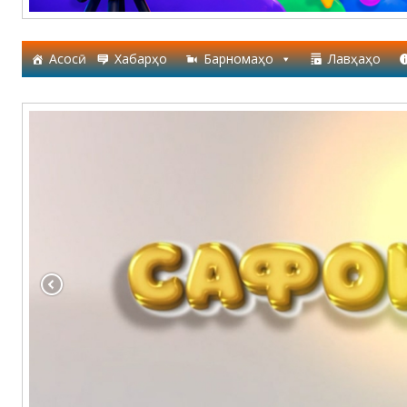
Асосӣ
Хабарҳо
Барномаҳо
Лавҳаҳо