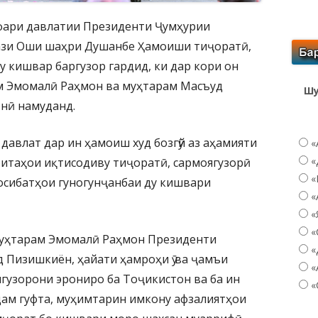
афари давлатии Президенти Ҷумҳурии
ази Оши шаҳри Душанбе Ҳамоиши тиҷоратӣ,
у кишвар баргузор гардид, ки дар кори он
ам Эмомалӣ Раҳмон ва муҳтарам Масъуд
Шу
нӣ намуданд.
давлат дар ин ҳамоиш худ бозгӯй аз аҳамияти
«
«
итаҳои иқтисодиву тиҷоратӣ, сармоягузорӣ
«
осибатҳои гуногунҷанбаи ду кишвари
«
«
«
муҳтарам Эмомалӣ Раҳмон Президенти
«
 Пизишкиён, ҳайати ҳамроҳи ӯ ва ҷамъи
«
гузорони эрониро ба Тоҷикистон ва ба ин
«
ам гуфта, муҳимтарин имкону афзалиятҳои