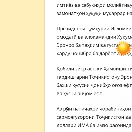
имтиёз ва сабукиҳои молиётиву 
замонатҳои ҳуқуқӣ муқаррар на
Президенти Ҷумҳурии Исломии 
омодагӣ ва алоқамандии Ҳукум
Эронро ба таҳким ва густариши
ҳарду ҷонибро ба дарёфти роҳҳ
Қобили зикр аст, ки Ҳамоиши т
гардишгарии Тоҷикистону Эрон 
бахши хусусии ҷонибҳо оғоз ёфт
ва ҳусни анҷом ёфт.
Аз рӯйи натиҷаҳои чорабиниҳои
сармоягузорони Тоҷикистон ва 
доллари ИМА ба имзо расонида