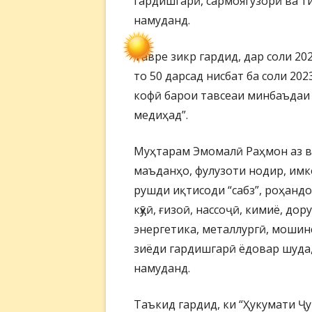
гардишгарӣ, сармоягузорӣ ва 
намуданд.
Тавре зикр гардид, дар соли 2
то 50 дарсад нисбат ба соли 20
кофӣ барои тавсеаи минбаъдаи
медиҳад”.
Муҳтарам Эмомалӣ Раҳмон аз ву
маъданҳо, фулузоти нодир, имк
рушди иқтисоди “сабз”, роҳанд
кӯҳӣ, ғизоӣ, нассоҷӣ, кимиё, до
энергетика, металлургӣ, мошин
зиёди гардишгарӣ ёдовар шуда
намуданд.
Таъкид гардид, ки “Ҳукумати Ҷ