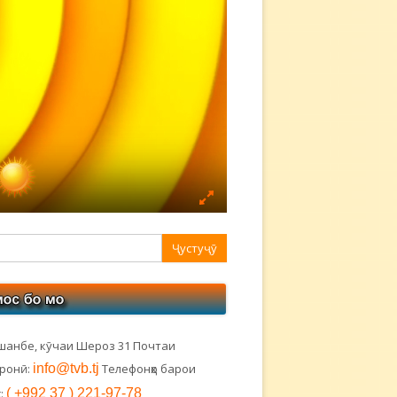
авная
ковая
лонка
шанбе, кӯчаи Шероз 31 Почтаи
тронӣ:
info@tvb.tj
Телефонҳо барои
:
( +992 37 ) 221-97-78