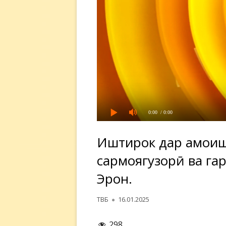
0:00
/ 0:00
Иштирок дар Ҳамоиш
сармоягузорӣ ва га
Эрон.
Автор
Опубликовано
ТВБ
16.01.2025
298