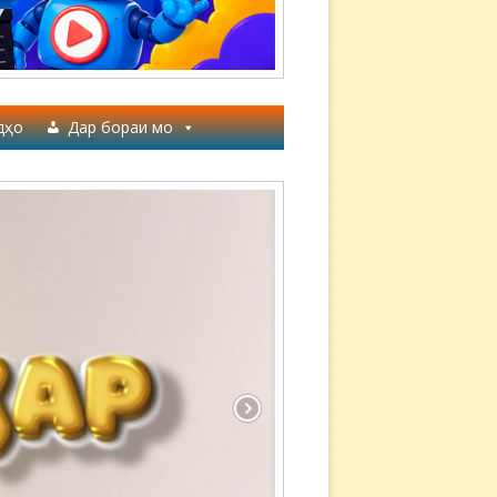
дҳо
Дар бораи мо