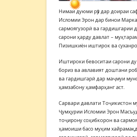
Нимаи дуюми рӯз дар доираи с
Исломии Эрон дар бинои Марк
сармоягузорӣ ва гардишгарии д
сарони ҳарду давлат – муҳтар
Пизишкиён иштирок ва суханро
Иштироки бевоситаи сарони ду 
бориз ва авлавият доштани роб
ва гардишгарӣ дар маҷмуи мун
ҳамзабону ҳамфарҳанг аст.
Сарвари давлати Тоҷикистон 
Ҷумҳурии Исломии Эрон Масъуд
тоҷирону соҳибкорон ва сармоя
ҳамоиши басо муҳим хайрамақд