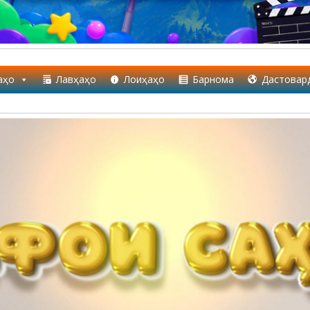
аҳо
Лавҳаҳо
Лоиҳаҳо
Барнома
Дастовар