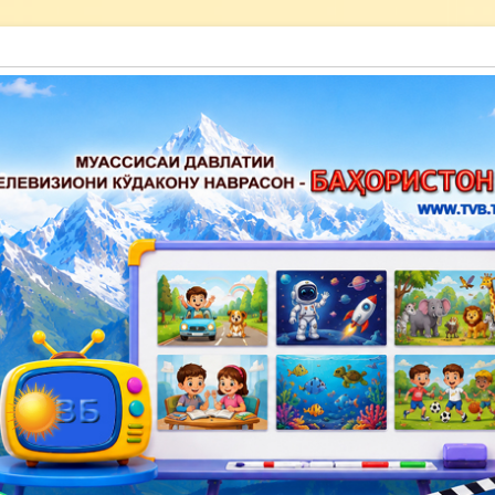
акону наврасон — Баҳористон»