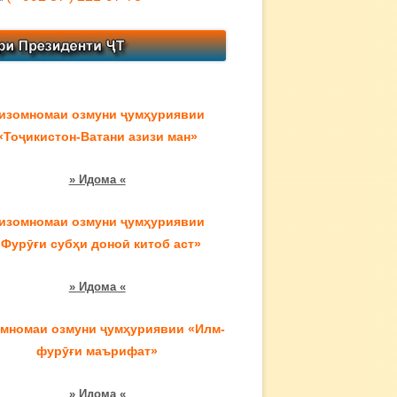
изомномаи озмуни ҷумҳуриявии
«Тоҷикистон-Ватани азизи ман»
» Идома «
изомномаи озмуни ҷумҳуриявии
«Фурӯғи субҳи доноӣ китоб аст»
» Идома «
мномаи озмуни ҷумҳуриявии «Илм-
фурӯғи маърифат»
» Идома «