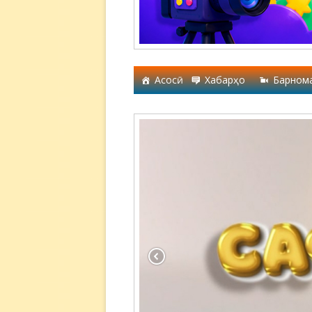
Асосӣ
Хабарҳо
Барном