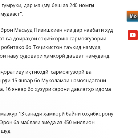
гумрукӣ, дар маҷмӯъ беш аз 240 номгӯи
мудааст”.
Эрон Масъуд Пизишкиён низ дар навбати худ
yout
ат ва доираҳои соҳибкорию сармоягузории
 робитаҳо бо Тоҷикистон таъкид намуда,
ои наву судовари ҳамкорӣ даъват намуданд.
иҷоративу иқтисодӣ, сармоягузорӣ ва
рӯзи 15 январ бо Муколамаи намояндагони
а, 16 январ бо ҳузури сарони давлатҳо идома
 мазкур 13 санади ҳамкорӣ байни соҳибкорону
Эрон ба маблағи зиёда аз 450 миллион
 шуд.