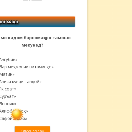
мо кадом барномаҳоро тамошо
мекунед?
Ангубин»
Дар меҳмонии витаминҳо»
Матин»
Аниси кунҷи танҳоӣ...»
Як соат»
Суръат»
Донояк»
Алифбои роҳ»
Сафои саҳар»