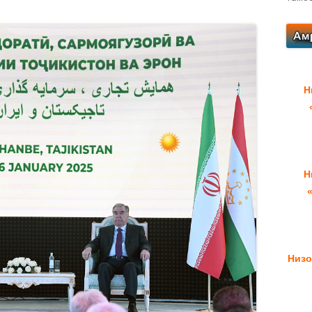
Н
Н
Низо