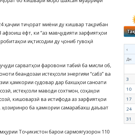
тиҷорат бо кишвари моро шахсан муаррифӣ
024 ҳаҷми тиҷорат миёни ду кишвар тақрибан
23 афзоиш ёфт, ки “аз мавҷудияти зарфиятҳои
 робитаҳои иқтисодии ду ҷониб гувоҳӣ
‹
Дн
ҷуди сарватҳои фаровони табиӣ ба мисли об,
оноти беандозаи истеҳсоли энергияи “сабз” ва
3
озии ҳамкории судовар дар бахшҳои саноати
10
русозӣ, истеҳсоли маводи сохтмон, соҳаҳои
созӣ, кишоварзӣ ва истифода аз зарфиятҳои
17
, ҳозиринро ба ҳамкории самарабахш даъват
24
31
умҳурии Тоҷикистон барои сармоягузорон 110