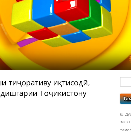
и тиҷоративу иқтисодӣ,
Гл
рдишгарии Тоҷикистону
бо
ко
ш. Ду
элек
тамос