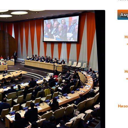
Н
Н
Низо