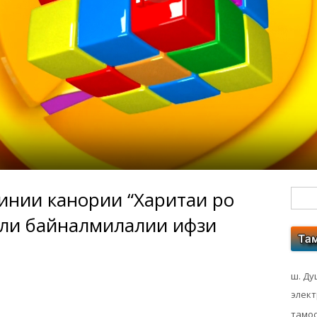
нии канории “Харитаи роҳ
Гл
оли байналмилалии ҳифзи
бо
ко
ш. Ду
элек
тамос