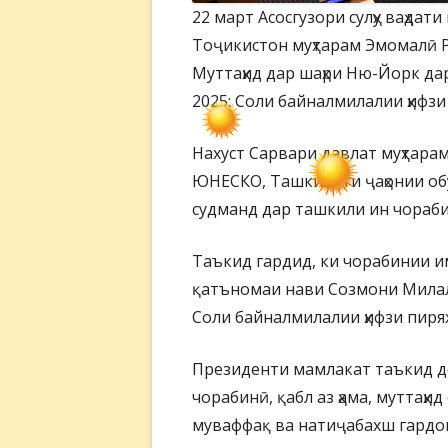
22 март Асосгузори сулҳу ваҳда
Тоҷикистон муҳтарам Эмомалӣ Р
Муттаҳид дар шаҳри Ню-Йорк да
2025: Соли байналмилалии ҳифзи
Нахуст Сарвари давлат муҳтара
ЮНЕСКО, Ташкилоти ҷаҳонии обу
судманд дар ташкили ин чораби
Таъкид гардид, ки чорабинии и
қатъномаи нави Созмони Милал 
Соли байналмилалии ҳифзи пиря
Президенти мамлакат таъкид до
чорабинӣ, қабл аз ҳама, муттаҳи
муваффақ ва натиҷабахш гардо