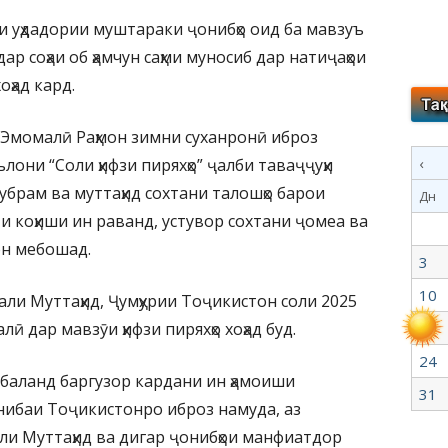
ияи уҳдадории муштараки ҷонибҳо оид ба мавзуъ
ар соҳаи об ҳамчун саҳми муносиб дар натиҷаҳои
ҳад кард.
 Эмомалӣ Раҳмон зимни суханронӣ иброз
‹
лони “Соли ҳифзи пиряхҳо” ҷалби таваҷҷуҳи
убрам ва муттаҳид сохтани талошҳо барои
Дн
и коҳиши ин раванд, устувор сохтани ҷомеа ва
он мебошад.
3
10
и Муттаҳид, Ҷумҳурии Тоҷикистон соли 2025
 дар мавзӯи ҳифзи пиряхҳо хоҳад буд.
17
24
 баланд баргузор кардани ин ҳамоиши
31
нибаи Тоҷикистонро иброз намуда, аз
и Муттаҳид ва дигар ҷонибҳои манфиатдор