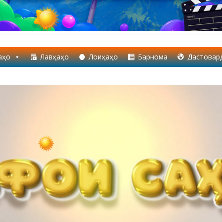
аҳо
Лавҳаҳо
Лоиҳаҳо
Барнома
Дастовар