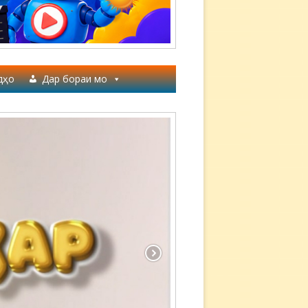
дҳо
Дар бораи мо