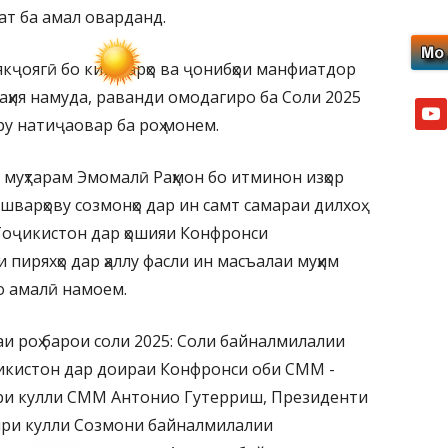
ват ба амал оварданд.
якҷоягӣ бо кишварҳо ва ҷонибҳои манфиатдор
таҳия намуда, раванди омодагиро ба Соли 2025
yout
у натиҷаовар ба роҳ монем.
муҳтарам Эмомалӣ Раҳмон бо итминон изҳор
шварҳову созмонҳо дар ин самт самараи дилхоҳ
 Тоҷикистон дар ҳошияи Конфронси
 пиряхҳо дар ҳаллу фасли ин масъалаи муҳим
о амалӣ намоем.
и роҳ барои соли 2025: Соли байналмилалии
оҷикистон дар доираи Конфронси оби СММ -
ири кулли СММ Антонио Гутерриш, Президенти
ири кулли Созмони байналмилалии