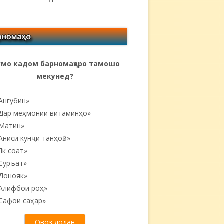
мо кадом барномаҳоро тамошо
мекунед?
Ангубин»
Дар меҳмонии витаминҳо»
Матин»
Аниси кунҷи танҳоӣ...»
Як соат»
Суръат»
Донояк»
Алифбои роҳ»
Сафои саҳар»