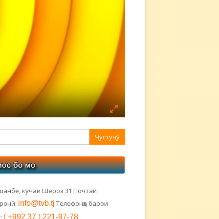
авная
ковая
лонка
шанбе, кӯчаи Шероз 31 Почтаи
тронӣ:
info@tvb.tj
Телефонҳо барои
:
( +992 37 ) 221-97-78