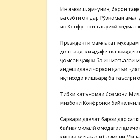
Ин ҳамоиш, ҳамчунин, барои таҳ
ва сабти он дар Рӯзномаи амал д
ин Конфронси таърихӣ хидмат хо
Президенти мамлакат муҳтарам
доштанд, ки ҳадафи пешниҳоди эъ
ҷомеаи ҷаҳонӣ ба ин масъалаи м
андешидани чораҳои қатъӣ ҷиҳат
иқтисоди кишварҳо ба таъсири 
Тибқи қатъномаи Созмони Милал
мизбони Конфронси байналмилалӣ
Сарвари давлат барои дар сатҳи
байналмилалӣ омодагии ҳамаҷо
кишварҳои аъзои Созмони Милал