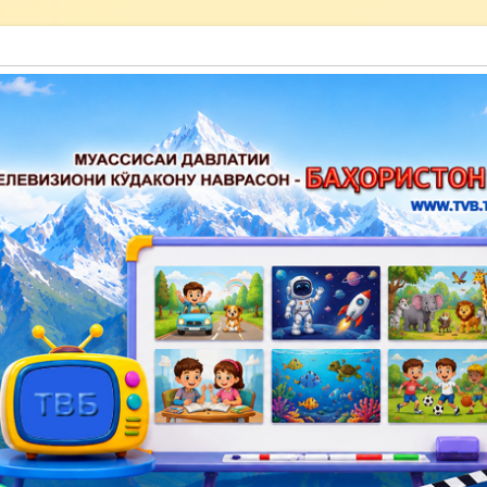
акону наврасон — Баҳористон»