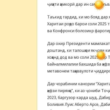
ҷиҳати ҳамкорӣ дар ин самт даъ
Таъкид гардид, ки мо бояд дар 
Харитаи роҳро барои соли 2025 
ва Конфронси болозикр фарогир
Дар охир Президенти мамлакат 
доштанд, ки талошҳои якҷояи ки
хоҳанд дод ва мо соли 2025 дар
байналмилалии бахшида ба ҳифзи
метавонем таҳаввулоти ҷиддир
Дар чорабинии канории “Харита
ҳифзи пиряхҳо”, ки аз ҷониби Т
2023, баргузор карда шуд, Даб
Боливия Луис Аберто Арсе, Даб