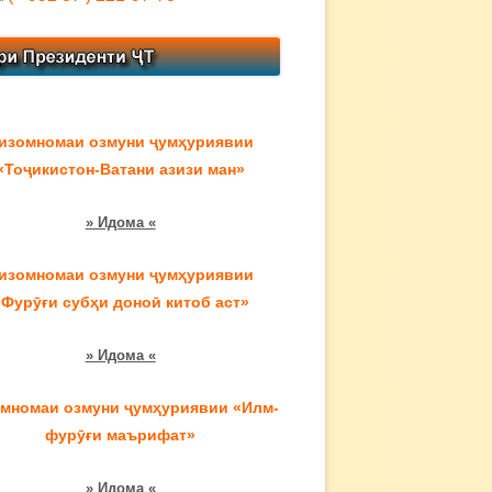
изомномаи озмуни ҷумҳуриявии
«Тоҷикистон-Ватани азизи ман»
» Идома «
изомномаи озмуни ҷумҳуриявии
«Фурӯғи субҳи доноӣ китоб аст»
» Идома «
мномаи озмуни ҷумҳуриявии «Илм-
фурӯғи маърифат»
» Идома «