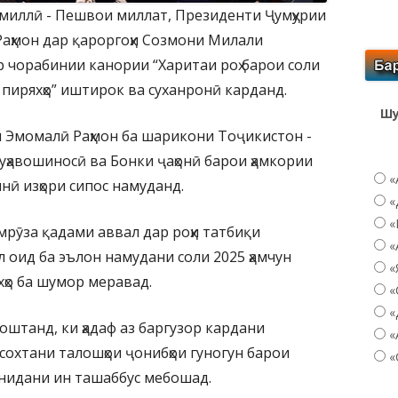
ти миллӣ - Пешвои миллат, Президенти Ҷумҳурии
аҳмон дар қароргоҳи Созмони Милали
р чорабинии канории “Харитаи роҳ барои соли
 пиряхҳо” иштирок ва суханронӣ карданд.
Шу
м Эмомалӣ Раҳмон ба шарикони Тоҷикистон -
ҳавошиносӣ ва Бонки ҷаҳонӣ барои ҳамкории
«
нӣ изҳори сипос намуданд.
«
«
мрӯза қадами аввал дар роҳи татбиқи
«
оид ба эълон намудани соли 2025 ҳамчун
«
хҳо ба шумор меравад.
«
«
штанд, ки ҳадаф аз баргузор кардани
«
д сохтани талошҳои ҷонибҳои гуногун барои
«
нидани ин ташаббус мебошад.