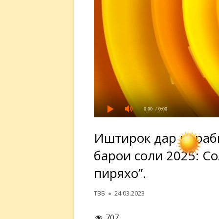
0:00
/ 0:00
Иштирок дар чораби
барои соли 2025: С
пиряхҳо”.
Автор
Опубликовано
ТВБ
24.03.2023
707