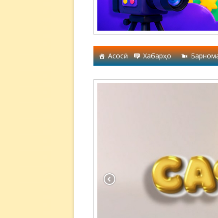
Асосӣ
Хабарҳо
Барном