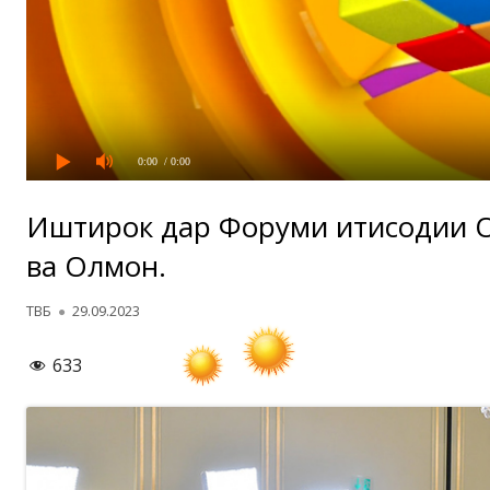
0:00
/ 0:00
Иштирок дар Форуми иқтисодии 
ва Олмон.
Автор
Опубликовано
ТВБ
29.09.2023
633