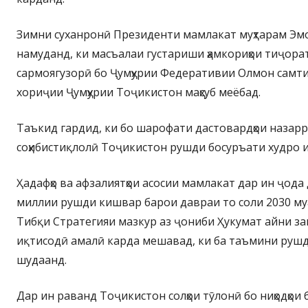
Зимни суханронӣ Президенти мамлакат муҳтарам Эм
намуданд, ки масъалаи густариши ҳамкориҳои тиҷор
сармоягузорӣ бо Ҷумҳурии Федеративии Олмон самти
хориҷии Ҷумҳурии Тоҷикистон маҳсуб меёбад.
Таъкид гардид, ки бо шарофати дастовардҳои назар
соҳибистиқлолӣ Тоҷикистон рушди босуръати худро и
Ҳадафҳо ва афзалиятҳои асосии мамлакат дар ин ҷода
миллии рушди кишвар барои давраи то соли 2030 му
Тибқи Стратегияи мазкур аз ҷониби Ҳукумат айни за
иқтисодӣ амалӣ карда мешавад, ки ба таъмини руш
шудаанд.
Дар ин раванд Тоҷикистон солҳои тӯлонӣ бо ниҳодҳои