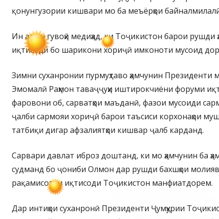
қонунгузории кишвари мо ба меъёрҳои байналмилалӣ 
Ин аз он гувоҳӣ медиҳад, ки Тоҷикистон барои рушди
иқтисодӣ бо шарикони хориҷӣ имконоти мусоид дор
Зимни суханронии пурмуҳтаво ҳамчунин Президенти 
Эмомалӣ Раҳмон таваҷҷуҳи иштирокчиёни форуми иқт
фаровони об, сарватҳои маъданӣ, фазои мусоиди сар
ҷалби сармояи хориҷӣ барои таъсиси корхонаҳои му
татбиқи дигар афзалиятҳои кишвар ҷалб карданд.
Сарвари давлат иброз доштанд, ки мо ҳамчунин ба ҳ
судманд бо ҷониби Олмон дар рушди бахшҳои молия
рақамисозии иқтисоди Тоҷикистон манфиатдорем.
Дар интиҳои суханронӣ Президенти Ҷумҳурии Тоҷики