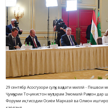
29 сентябр Асосгузори сулҳу ваҳдати миллӣ - Пешвои 
Ҷумҳурии Тоҷикистон муҳтарам Эмомалӣ Раҳмон дар ш
Форуми иқтисодии Осиёи Марказӣ ва Олмон иштиро
карданд.