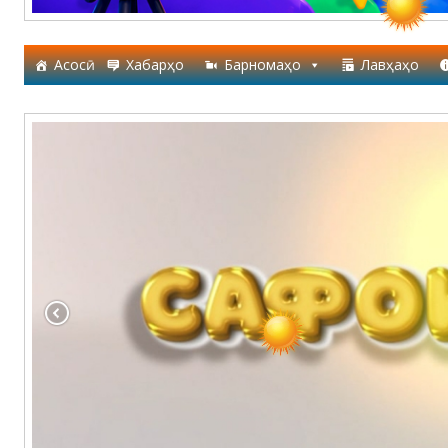
Асосӣ
Хабарҳо
Барномаҳо
Лавҳаҳо