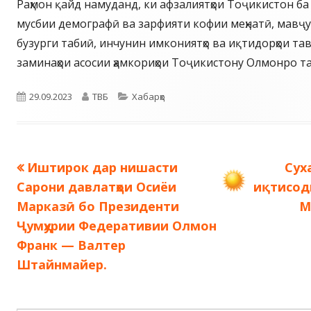
Раҳмон қайд намуданд, ки афзалиятҳои Тоҷикистон б
мусбии демографӣ ва зарфияти кофии меҳнатӣ, мавҷу
бузурги табиӣ, инчунин имкониятҳо ва иқтидорҳои та
заминаҳои асосии ҳамкориҳои Тоҷикистону Олмонро та
Опубликовано
Автор
Рубрики
29.09.2023
ТВБ
Хабарҳо
Предыдущая
Сле
Иштирок дар нишасти
Сух
Навигация
запись:
зап
Сарони давлатҳои Осиёи
иқтисод
по
Марказӣ бо Президенти
М
Ҷумҳурии Федеративии Олмон
записям
Франк — Валтер
Штайнмайер.