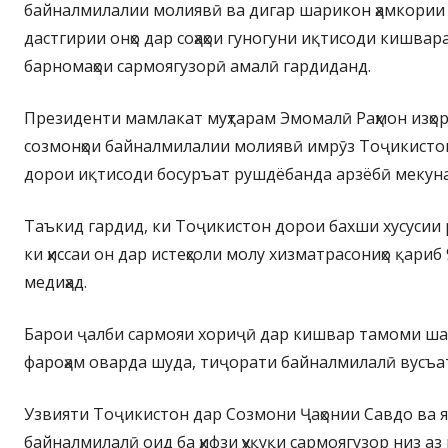
байналмилалии молиявӣ ва дигар шарикон ҳамкории
дастгирии онҳо дар соҳаҳои гуногуни иқтисоди кишвара
барномаҳои сармоягузорӣ амалӣ гардиданд.
Президенти мамлакат муҳтарам Эмомалӣ Раҳмон изҳо
созмонҳои байналмилалии молиявӣ имрӯз Тоҷикистон
дорои иқтисоди босуръат рушдёбанда арзёбӣ мекун
Таъкид гардид, ки Тоҷикистон дорои бахши хусусии
ки ҳиссаи он дар истеҳсоли молу хизматрасониҳо қари
медиҳад.
Барои ҷалби сармояи хориҷӣ дар кишвар тамоми ша
фароҳам оварда шуда, тиҷорати байналмилалӣ вусъа
Узвияти Тоҷикистон дар Созмони Ҷаҳонии Савдо ва я
байналмилалӣ оид ба ҳифзи ҳуқуқи сармоягузор низ а