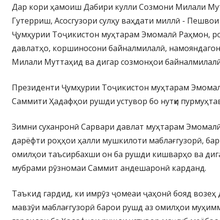
Дар кори ҳамоиш Дабири кулли Созмони Милали Му
Гутерриш, Асосгузори сулҳу ваҳдати миллӣ - Пешво
Ҷумҳурии Тоҷикистон муҳтарам Эмомалӣ Раҳмон, р
давлатҳо, коршиносони байналмилалӣ, намояндаго
Милали Муттаҳид ва дигар созмонҳои байналмилалӣ
Президенти Ҷумҳурии Тоҷикистон муҳтарам Эмомал
Саммити Ҳадафҳои рушди устувор бо нутқи пурмуҳта
Зимни суханронӣ Сарвари давлат муҳтарам Эмомалӣ
дарёфти роҳҳои ҳалли мушкилоти маблағгузорӣ, ба
омилҳои таъсирбахши он ба рушди кишварҳо ва диг
мубрами рӯзномаи Саммит андешаронӣ карданд.
Таъкид гардид, ки имрӯз ҷомеаи ҷаҳонӣ бояд возеҳ 
мавзӯи маблағгузорӣ барои рушд аз омилҳои муҳим