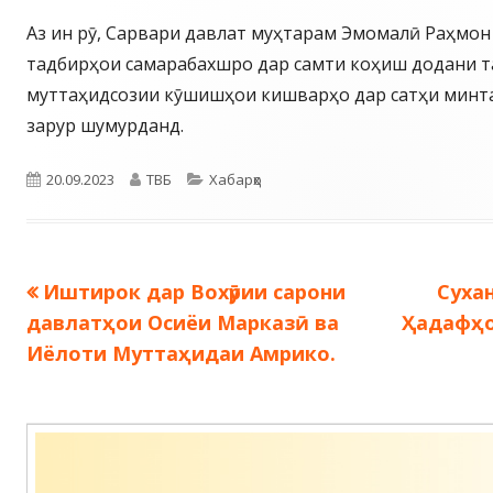
Аз ин рӯ, Сарвари давлат муҳтарам Эмомалӣ Раҳмо
тадбирҳои самарабахшро дар самти коҳиш додани т
муттаҳидсозии кӯшишҳои кишварҳо дар сатҳи минта
зарур шумурданд.
Опубликовано
Автор
Рубрики
20.09.2023
ТВБ
Хабарҳо
Предыдущая
След
Иштирок дар Вохӯрии сарони
Суха
Навигация
запись:
запис
давлатҳои Осиёи Марказӣ ва
Ҳадафҳо
по
Иёлоти Муттаҳидаи Амрико.
записям
Содержимое
подвала