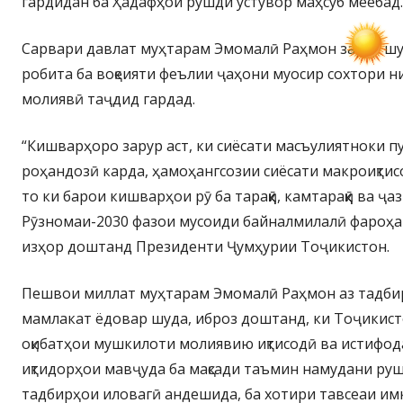
гардидан ба Ҳадафҳои рушди устувор маҳсуб меёбад.
Сарвари давлат муҳтарам Эмомалӣ Раҳмон зарур шу
робита ба воқеияти феълии ҷаҳони муосир сохтори 
молиявӣ таҷдид гардад.
“Кишварҳоро зарур аст, ки сиёсати масъулиятноки п
роҳандозӣ карда, ҳамоҳангсозии сиёсати макроиқтис
то ки барои кишварҳои рӯ ба тараққӣ, камтараққӣ ва ҷ
Рӯзномаи-2030 фазои мусоиди байналмилалӣ фароҳа
изҳор доштанд Президенти Ҷумҳурии Тоҷикистон.
Пешвои миллат муҳтарам Эмомалӣ Раҳмон аз тадби
мамлакат ёдовар шуда, иброз доштанд, ки Тоҷикис
оқибатҳои мушкилоти молиявию иқтисодӣ ва истифо
иқтидорҳои мавҷуда ба мақсади таъмин намудани руш
тадбирҳои иловагӣ андешида, ба хотири тавсеаи и