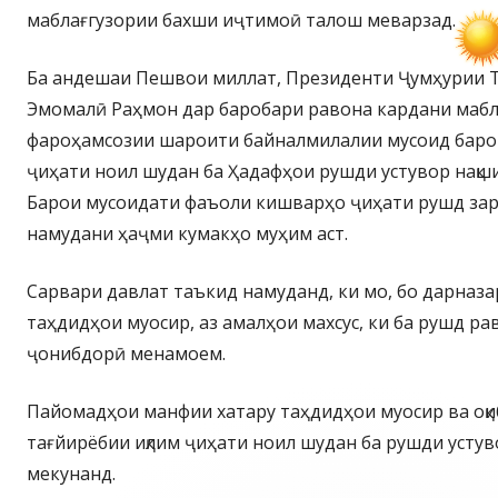
маблағгузории бахши иҷтимоӣ талош меварзад.
Ба андешаи Пешвои миллат, Президенти Ҷумҳурии 
Эмомалӣ Раҳмон дар баробари равона кардани мабл
фароҳамсозии шароити байналмилалии мусоид баро
ҷиҳати ноил шудан ба Ҳадафҳои рушди устувор нақш
Барои мусоидати фаъоли кишварҳо ҷиҳати рушд за
намудани ҳаҷми кумакҳо муҳим аст.
Сарвари давлат таъкид намуданд, ки мо, бо дарназ
таҳдидҳои муосир, аз амалҳои махсус, ки ба рушд ра
ҷонибдорӣ менамоем.
Пайомадҳои манфии хатару таҳдидҳои муосир ва оқ
тағйирёбии иқлим ҷиҳати ноил шудан ба рушди усту
мекунанд.