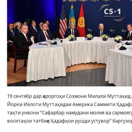
19 сентябр дар қароргоҳи Созмони Милали Муттаҳид,
Йорки Иёлоти Муттаҳидаи Америка Саммити Ҳадафҳ
таҳти унвони “Сафарбар намудани молия ва сармояг
воситаҳои татбиқи Ҳадафҳои рушди устувор” баргузо