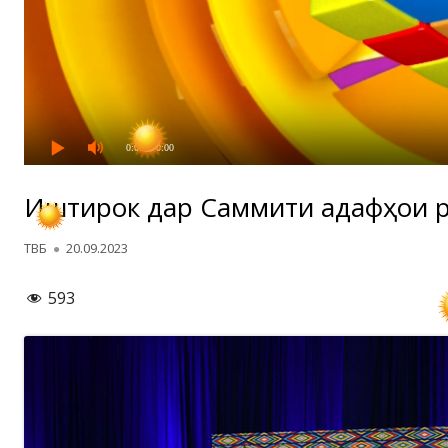
0:00
/ 0:00
Иштирок дар Саммити Ҳадафҳои р
Автор
Опубликовано
ТВБ
20.09.2023
593