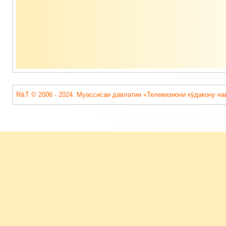
R&T © 2006 - 2024. Муассисаи давлатии «Телевизиони кӯдакону на