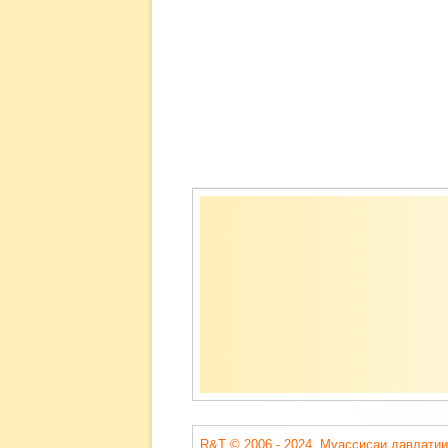
Содержимое
подвала
R&T © 2006 - 2024. Муассисаи давлатии