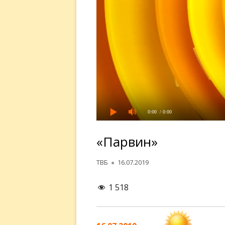
0:00
/ 0:00
«Парвин»
Автор
Опубликовано
ТВБ
16.07.2019
1 518