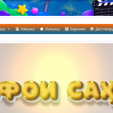
аҳо
Лавҳаҳо
Лоиҳаҳо
Барнома
Дастовар