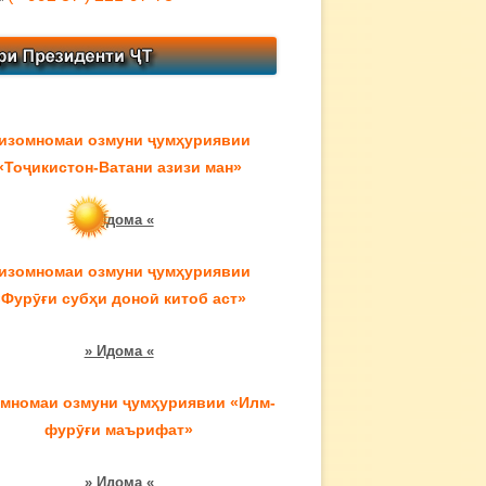
изомномаи озмуни ҷумҳуриявии
«Тоҷикистон-Ватани азизи ман»
» Идома «
изомномаи озмуни ҷумҳуриявии
«Фурӯғи субҳи доноӣ китоб аст»
» Идома «
мномаи озмуни ҷумҳуриявии «Илм-
фурӯғи маърифат»
» Идома «