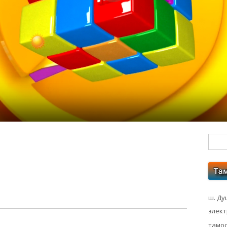
Гл
бо
ко
ш. Ду
элек
тамос