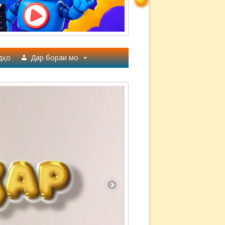
дҳо
Дар бораи мо