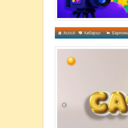
Асосӣ
Хабарҳо
Барном