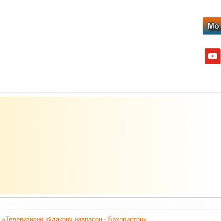
yout
 «Телевизиони кӯдакону наврасон - Баҳористон».