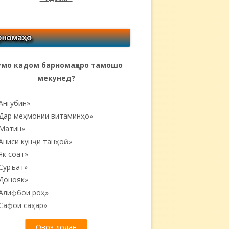
мо кадом барномаҳоро тамошо
мекунед?
Ангубин»
Дар меҳмонии витаминҳо»
Матин»
Аниси кунҷи танҳоӣ...»
Як соат»
Суръат»
Донояк»
Алифбои роҳ»
Сафои саҳар»