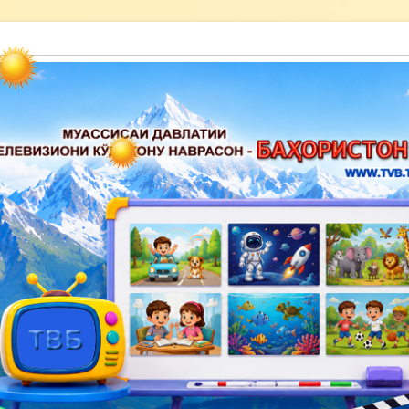
акону наврасон — Баҳористон»