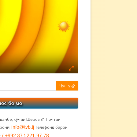
авная
ковая
лонка
шанбе, кӯчаи Шероз 31 Почтаи
тронӣ:
info@tvb.tj
Телефонҳо барои
:
( +992 37 ) 221-97-78