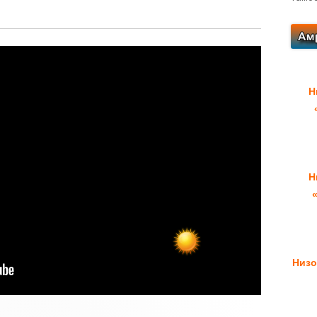
Н
Н
Низо