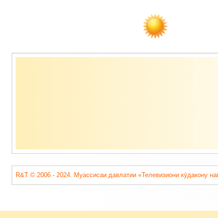
Содержимое
подвала
R&T © 2006 - 2024. Муассисаи давлатии «Телевизиони кӯдакону на