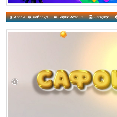
Асосӣ
Хабарҳо
Барномаҳо
Лавҳаҳо