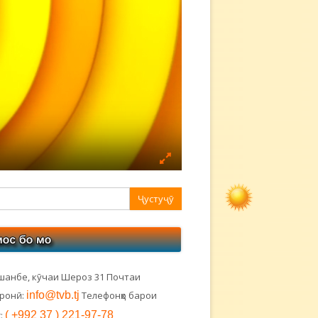
авная
ковая
лонка
шанбе, кӯчаи Шероз 31 Почтаи
тронӣ:
info@tvb.tj
Телефонҳо барои
:
( +992 37 ) 221-97-78