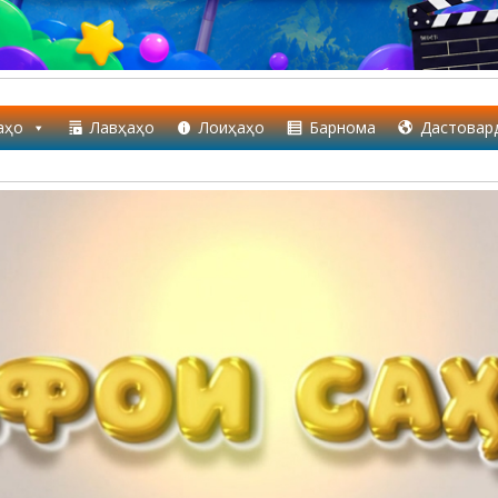
аҳо
Лавҳаҳо
Лоиҳаҳо
Барнома
Дастовар