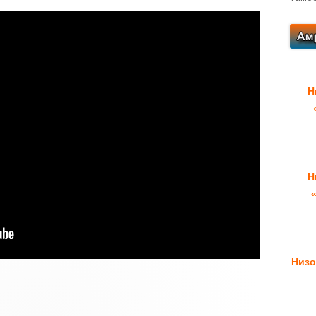
Н
Н
Низо