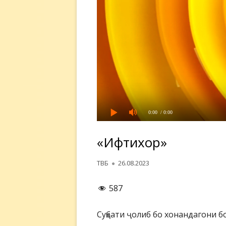
0:00
/ 0:00
«Ифтихор»
Автор
Опубликовано
ТВБ
26.08.2023
587
Суҳбати ҷолиб бо хонандагони б