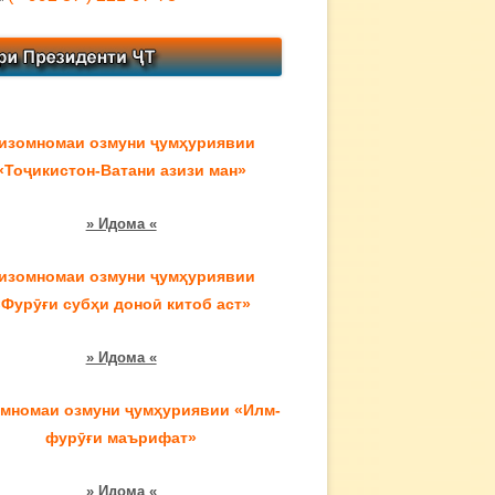
изомномаи озмуни ҷумҳуриявии
«Тоҷикистон-Ватани азизи ман»
» Идома «
изомномаи озмуни ҷумҳуриявии
«Фурӯғи субҳи доноӣ китоб аст»
» Идома «
мномаи озмуни ҷумҳуриявии «Илм-
фурӯғи маърифат»
» Идома «