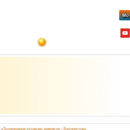
yout
 «Телевизиони кӯдакону наврасон - Баҳористон».