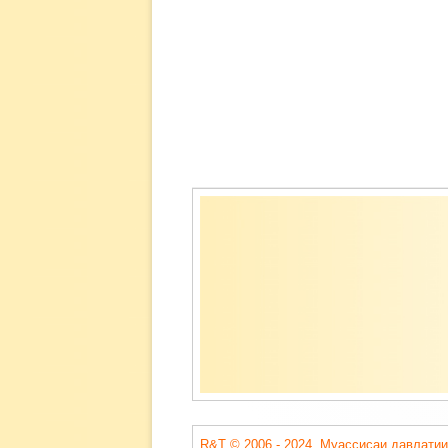
Содержимое
подвала
R&T © 2006 - 2024. Муассисаи давлатии