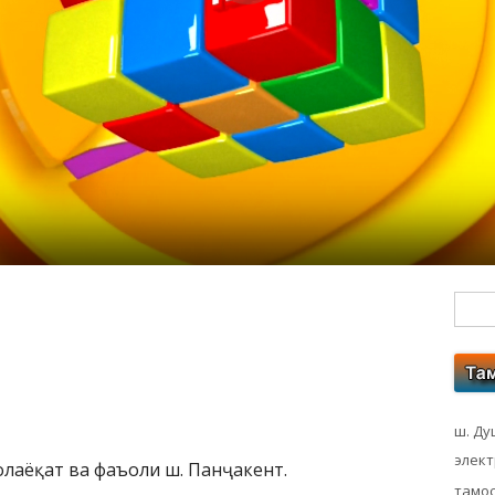
Гл
бо
ко
ш. Ду
элек
олаёқат ва фаъоли ш. Панҷакент.
тамос