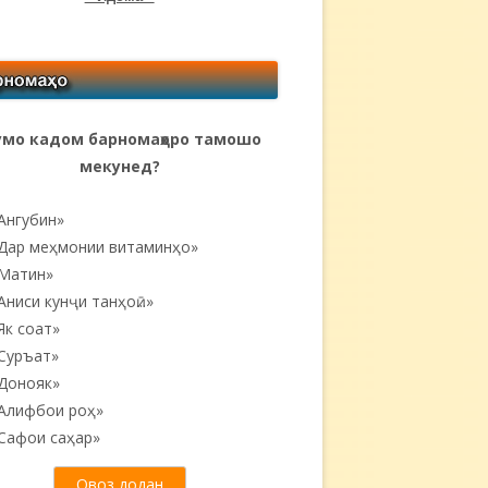
мо кадом барномаҳоро тамошо
мекунед?
Ангубин»
Дар меҳмонии витаминҳо»
Матин»
Аниси кунҷи танҳоӣ...»
Як соат»
Суръат»
Донояк»
Алифбои роҳ»
Сафои саҳар»