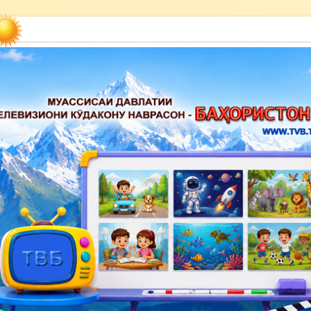
акону наврасон — Баҳористон»