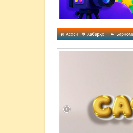
Асосӣ
Хабарҳо
Барном