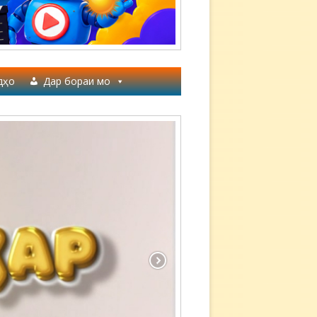
дҳо
Дар бораи мо