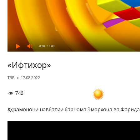
0:00
/ 0:00
«Ифтихор»
Автор
Опубликовано
ТВБ
17.08.2022
746
Қаҳрамонони навбатии барнома Эморхоҷа ва Фарида