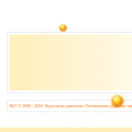
Содержимое
подвала
R&T © 2006 - 2024. Муассисаи давлатии «Телевизиони кӯдакону на