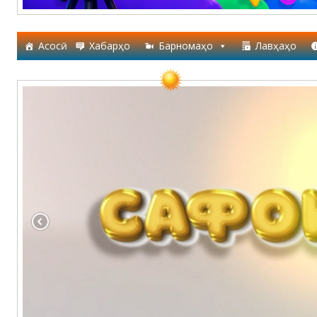
Асосӣ
Хабарҳо
Барномаҳо
Лавҳаҳо