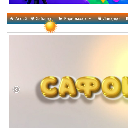
Асосӣ
Хабарҳо
Барномаҳо
Лавҳаҳо