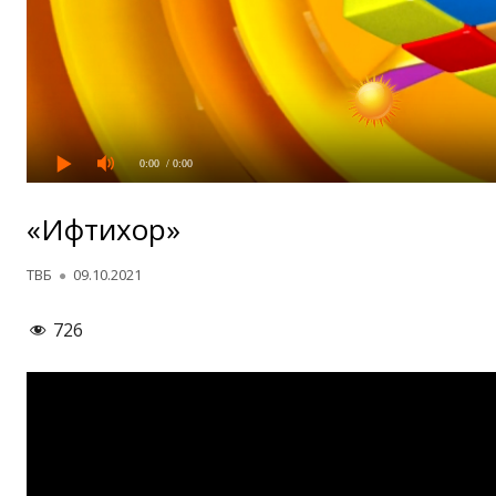
0:00
/ 0:00
«Ифтихор»
Автор
Опубликовано
ТВБ
09.10.2021
726