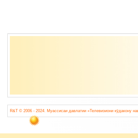
Содержимое
подвала
R&T © 2006 - 2024. Муассисаи давлатии «Телевизиони кӯдакону на