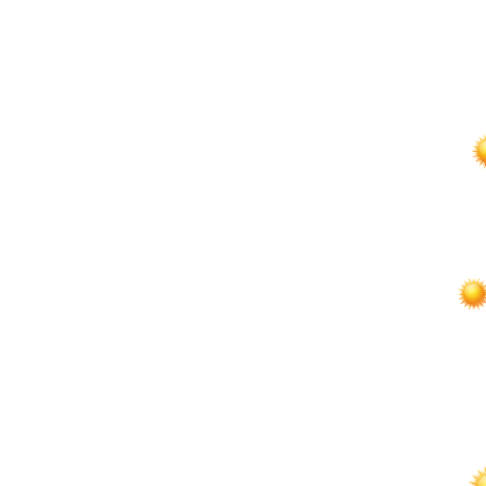
по
записям