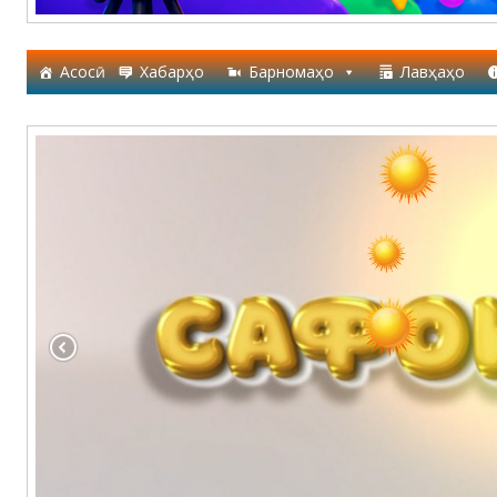
Асосӣ
Хабарҳо
Барномаҳо
Лавҳаҳо