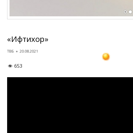
«Ифтихор»
Автор
Опубликовано
ТВБ
20.08.2021
653