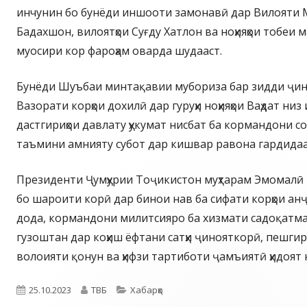
инчунин бо бунёди иншооти замонавӣ дар Вилояти М
Бадахшон, вилоятҳои Суғду Хатлон ва ноҳияҳои тобеи
муосири кор фароҳам оварда шудааст.
Бунёди Шуъбаи минтақавии мубориза бар зидди ҷин
Вазорати корҳои дохилӣ дар гуруҳи ноҳияҳои Ваҳдат н
дастгириҳои давлату ҳукумат нисбат ба кормандони со
таъмини амнияту субот дар кишвар равона гардидаа
Президенти Ҷумҳурии Тоҷикистон муҳтарам Эмомалӣ
бо шароити корӣ дар бинои нав ба сифати корҳои ан
дода, кормандони милитсияро ба хизмати садоқатман
гузоштан дар коҳиш ёфтани сатҳи ҷинояткорӣ, пешги
волоияти қонун ва ҳифзи тартиботи ҷамъиятӣ ҳидоят
Опубликовано
Автор
Рубрики
25.10.2023
ТВБ
Хабарҳо