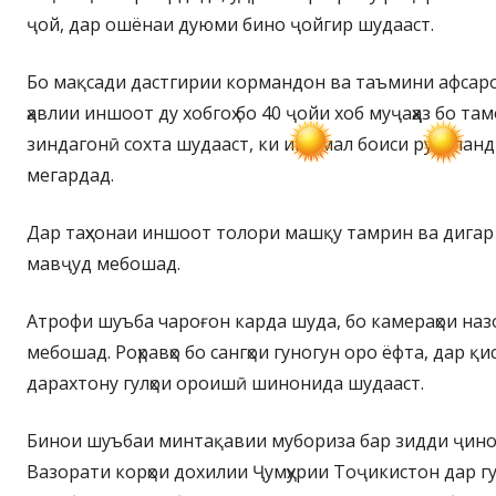
ҷой, дар ошёнаи дуюми бино ҷойгир шудааст.
Бо мақсади дастгирии кормандон ва таъмини афсаро
ҳавлии иншоот ду хобгоҳ бо 40 ҷойи хоб муҷаҳҳаз бо т
зиндагонӣ сохта шудааст, ки ин амал боиси руҳбала
мегардад.
Дар таҳхонаи иншоот толори машқу тамрин ва дигар 
мавҷуд мебошад.
Атрофи шуъба чароғон карда шуда, бо камераҳои на
мебошад. Роҳравҳо бо сангҳои гуногун оро ёфта, дар қ
дарахтону гулҳои ороишӣ шинонида шудааст.
Бинои шуъбаи минтақавии мубориза бар зидди ҷино
Вазорати корҳои дохилии Ҷумҳурии Тоҷикистон дар гуру