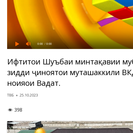
0:00
/ 0:00
Ифтитоҳи Шуъбаи минтақавии му
зидди ҷиноятҳои муташаккили ВКД
ноҳияҳои Ваҳдат.
Автор
Опубликовано
ТВБ
25.10.2023
398