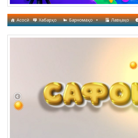
Асосӣ
Хабарҳо
Барномаҳо
Лавҳаҳо