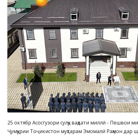
25 октябр Асосгузори сулҳу ваҳдати миллӣ - Пешвои м
Ҷумҳурии Тоҷикистон муҳтарам Эмомалӣ Раҳмон дар ша