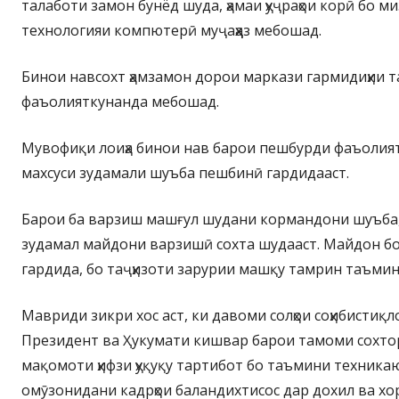
талаботи замон бунёд шуда, ҳамаи ҳуҷраҳои корӣ бо ми
технологияи компютерӣ муҷаҳҳаз мебошад.
Бинои навсохт ҳамзамон дорои маркази гармидиҳии 
фаъолияткунанда мебошад.
Мувофиқи лоиҳа бинои нав барои пешбурди фаъолия
махсуси зудамали шуъба пешбинӣ гардидааст.
Барои ба варзиш машғул шудани кормандони шуъба, 
зудамал майдони варзишӣ сохта шудааст. Майдон бо 
гардида, бо таҷҳизоти зарурии машқу тамрин таъмин 
Мавриди зикри хос аст, ки давоми солҳои соҳибистиқл
Президент ва Ҳукумати кишвар барои тамоми сохтор
мақомоти ҳифзи ҳуқуқу тартибот бо таъмини техникаю
омӯзонидани кадрҳои баландихтисос дар дохил ва хо