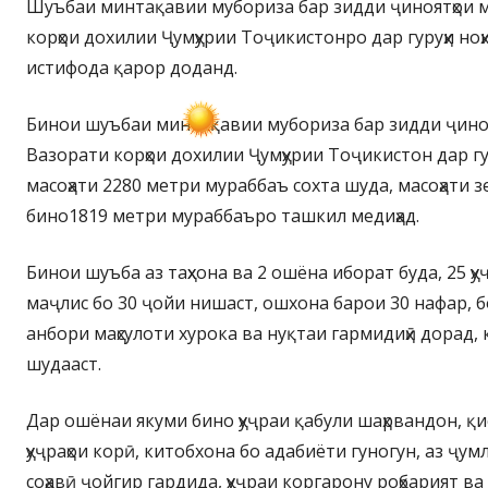
Шуъбаи минтақавии мубориза бар зидди ҷиноятҳои 
корҳои дохилии Ҷумҳурии Тоҷикистонро дар гуруҳи ноҳ
истифода қарор доданд.
Бинои шуъбаи минтақавии мубориза бар зидди ҷино
Вазорати корҳои дохилии Ҷумҳурии Тоҷикистон дар гуру
масоҳати 2280 метри мураббаъ сохта шуда, масоҳати 
бино1819 метри мураббаъро ташкил медиҳад.
Бинои шуъба аз таҳхона ва 2 ошёна иборат буда, 25 ҳ
маҷлис бо 30 ҷойи нишаст, ошхона барои 30 нафар, бо
анбори маҳсулоти хурока ва нуқтаи гармидиҳӣ дорад, к
шудааст.
Дар ошёнаи якуми бино ҳуҷраи қабули шаҳрвандон, қ
ҳуҷраҳои корӣ, китобхона бо адабиёти гуногун, аз ҷу
соҳавӣ ҷойгир гардида, ҳуҷраи коргарону роҳбарият в