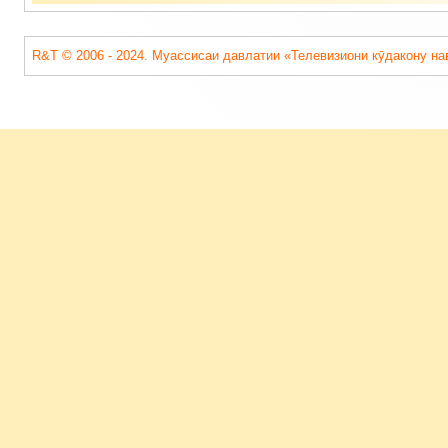
R&T © 2006 - 2024. Муассисаи давлатии «Телевизиони кӯдакону на