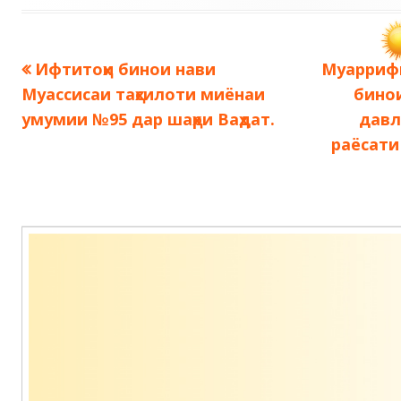
Предыдущая
Следующ
Ифтитоҳи бинои нави
Муаррифи
Навигация
запись:
запись:
Муассисаи таҳсилоти миёнаи
бино
по
умумии №95 дар шаҳри Ваҳдат.
давл
раёсати
записям
Содержимое
подвала