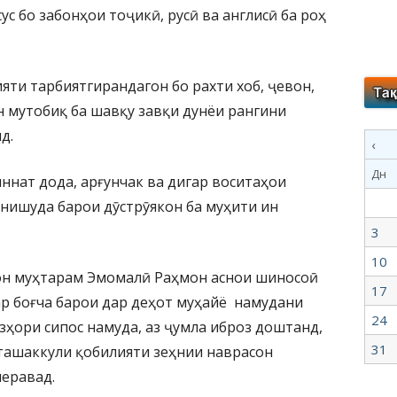
ус бо забонҳои тоҷикӣ, русӣ ва англисӣ ба роҳ
яти тарбиятгирандагон бо рахти хоб, ҷевон,
н мутобиқ ба шавқу завқи дунёи рангини
д.
‹
Дн
ннат дода, арғунчак ва дигар воситаҳои
нишуда барои дӯстрӯякон ба муҳити ин
3
10
он муҳтарам Эмомалӣ Раҳмон аснои шиносоӣ
17
р боғча барои дар деҳот муҳайё намудани
24
зҳори сипос намуда, аз ҷумла иброз доштанд,
31
ташаккули қобилияти зеҳнии наврасон
меравад.