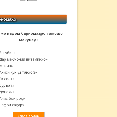
мо кадом барномаҳоро тамошо
мекунед?
Ангубин»
Дар меҳмонии витаминҳо»
Матин»
Аниси кунҷи танҳоӣ...»
Як соат»
Суръат»
Донояк»
Алифбои роҳ»
Сафои саҳар»