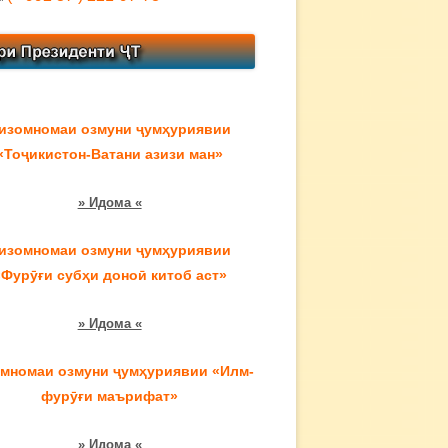
изомномаи озмуни ҷумҳуриявии
«Тоҷикистон-Ватани азизи ман»
» Идома «
изомномаи озмуни ҷумҳуриявии
«Фурӯғи субҳи доноӣ китоб аст»
» Идома «
мномаи озмуни ҷумҳуриявии «Илм-
фурӯғи маърифат»
» Идома «