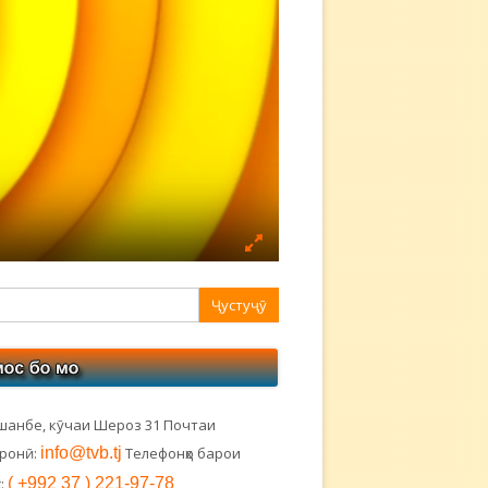
авная
ковая
лонка
шанбе, кӯчаи Шероз 31 Почтаи
тронӣ:
info@tvb.tj
Телефонҳо барои
:
( +992 37 ) 221-97-78