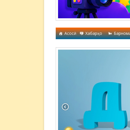
Асосӣ
Хабарҳо
Барном