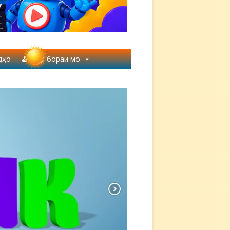
дҳо
Дар бораи мо