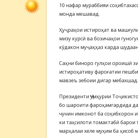
10 нафар мураббияи соҳибтахасс
монда мешавад.
Ҳуҷраҳои истироҳат ва машғули
мизу курсӣ ва бозичаҳои гуногу
кӯдакон муҷаҳҳаз карда шудаан
Саҳни биноро гулҳои ороишӣ зи
истироҳативу фароғатии пешби
мавзеъ зебоии дигар мебахшад.
Президенти Ҷумҳурии Тоҷикист
бо шароити фароҳамгардида да
чунин имконот ба соҳибкорон и
ки таҳсилоти томактабӣ барои 
марҳалаи хеле муҳим ба ҳисоб 