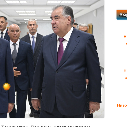
Н
Н
Низо