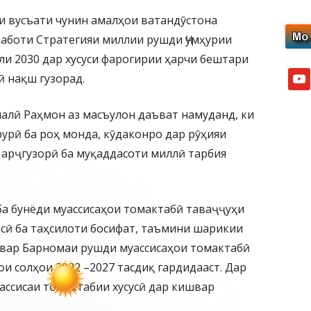
ки вусъати чунин амалҳои ватандӯстона
аботи Стратегияи миллии рушди Ҷумҳурии
ли 2030 дар хусуси фарогирии ҳарчи бештари
yout
ӣ нақш гузорад.
алӣ Раҳмон аз масъулон даъват намуданд, ки
рурӣ ба роҳ монда, кӯдаконро дар рӯҳияи
 арҷгузорӣ ба муқаддасоти миллӣ тарбия
ба бунёди муассисаҳои томактабӣ таваҷҷуҳи
асӣ ба таҳсилоти босифат, таъмини шарикии
швар Барномаи рушди муассисаҳои томактабӣ
ои солҳои 2022 –2027 тасдиқ гардидааст. Дар
уассисаи томактабии хусусӣ дар кишвар