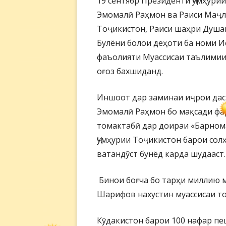
19 сентябр Президенти Ҷумҳури
Эмомалӣ Раҳмон ва Раиси Маҷл
Тоҷикистон, Раиси шаҳри Душа
Булёни болои деҳоти ба номи 
фаъолияти Муассисаи таълимии
оғоз бахшиданд.
Иншоот дар заминаи иҷрои да
Эмомалӣ Раҳмон бо мақсади фа
томактабӣ дар доираи «Барном
Ҷумҳурии Тоҷикистон барои солҳ
ватандӯст бунёд карда шудааст.
Бинои боғча бо тарҳи миллию м
Шарифов нахустин муассисаи то
Кӯдакистон барои 100 нафар пе