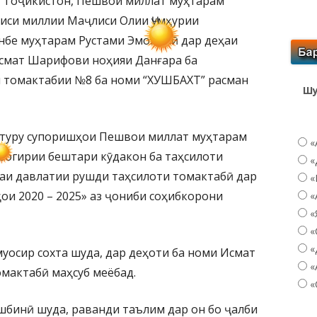
и Тоҷикистон, Пешвои миллат муҳтарам
иси миллии Маҷлиси Олии Ҷумҳурии
нбе муҳтарам Рустами Эмомалӣ дар деҳаи
Исмат Шарифови ноҳияи Данғара ба
 томактабии №8 ба номи “ХУШБАХТ” расман
Шу
стуру супоришҳои Пешвои миллат муҳтарам
«
рогирии бештари кӯдакон ба таҳсилоти
«
аи давлатии рушди таҳсилоти томактабӣ дар
«
ои 2020 – 2025» аз ҷониби соҳибкорони
«
«
«
«
уосир сохта шуда, дар деҳоти ба номи Исмат
«
мактабӣ маҳсуб меёбад.
«
шбинӣ шуда, раванди таълим дар он бо ҷалби