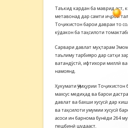
Таъкид кардан ба маврид аст, 
метавонад дар самти иҷрои тал
Тоҷикистон барои давраи то со
кӯдакон ба таҳсилоти томактаб
Сарвари давлат муҳтарам Эмом
таълиму тарбияро дар сатҳи за
ватандӯстӣ, ифтихори миллӣ ва
намоянд.
Ҳукумати Ҷумҳурии Тоҷикистон 
махсус медиҳад ва барои дастр
давлат ва бахши хусусӣ дар ки
ва таҳсилоти умумии хусусӣ бар
асоси ин барнома бунёди 264 м
пешбинӣ шудааст.