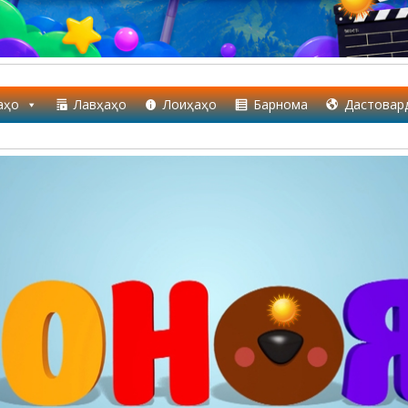
аҳо
Лавҳаҳо
Лоиҳаҳо
Барнома
Дастовар