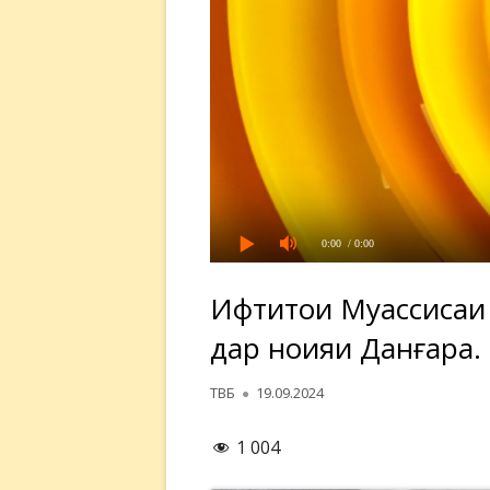
0:00
/ 0:00
Ифтитоҳи Муассиса
дар ноҳияи Данғара.
Автор
Опубликовано
ТВБ
19.09.2024
1 004