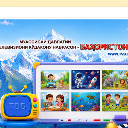
акону наврасон — Баҳористон»