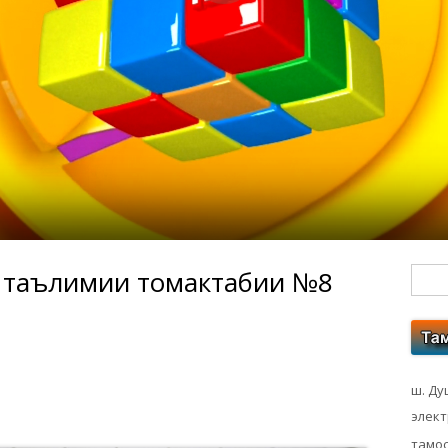
и таълимии томактабии №8
Гл
бо
ко
ш. Ду
элек
тамос