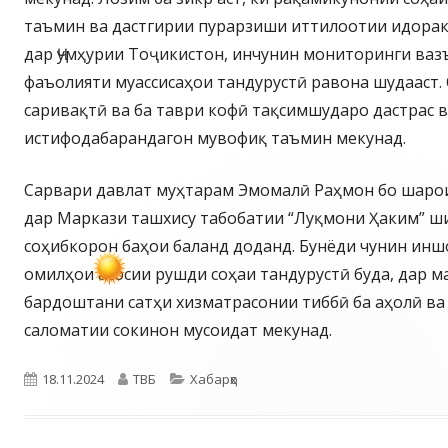
таъмин ва дастгирии пурарзиши иттилоотии идорак
дар Ҷумҳурии Тоҷикистон, инчунин мониторинги ваз
фаъолияти муассисаҳои тандурустӣ равона шудааст.
саривақтӣ ва ба таври кофӣ тақсимшударо дастрас 
истифодабарандагон мувофиқ таъмин мекунад.
Сарвари давлат муҳтарам Эмомалӣ Раҳмон бо шаро
дар Маркази ташхису табобатии “Луқмони Ҳаким” ш
соҳибкорон баҳои баланд доданд. Бунёди чунин инш
омилҳои асосии рушди соҳаи тандурустӣ буда, дар м
бардоштани сатҳи хизматрасонии тиббӣ ба аҳолӣ ва
саломатии сокинон мусоидат мекунад.
Опубликовано
Автор
Рубрики
18.11.2024
ТВБ
Хабарҳо