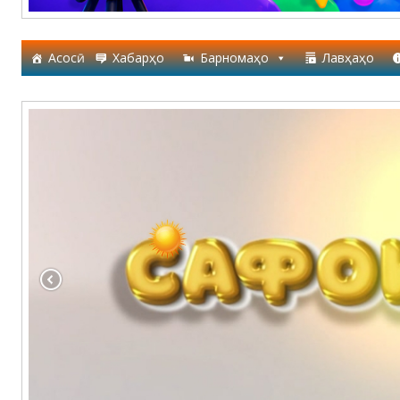
Асосӣ
Хабарҳо
Барномаҳо
Лавҳаҳо