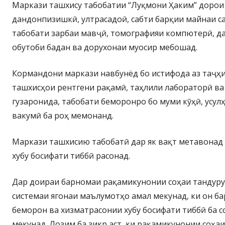
Маркази ташхису табобатии “Луқмони Ҳаким” дорои
дандонпизишкӣ, ултрасадоӣ, сабти барқии майнаи с
табобати зарбаи мавҷӣ, томографияи компютерӣ, д
обутоби бадан ва дорухонаи муосир мебошад.
Кормандони маркази навбунёд бо истифода аз таҷҳ
ташхисҳои рентгени рақамӣ, таҳлили лабораторӣ ва
гузаронида, табобати беморонро бо муми кӯҳӣ, усул
вакумӣ ба роҳ мемонанд.
Маркази ташхисию табобатӣ дар як вақт метавонад 
хубу босифати тиббӣ расонад.
Дар доираи барномаи рақамикунонии соҳаи тандуру
системаи ягонаи маълумотҳо амал мекунад, ки он ба
беморон ва хизматрасонии хубу босифати тиббӣ ба 
мекунад. Лозим ба зикр аст, ки рақамикунонии соҳа