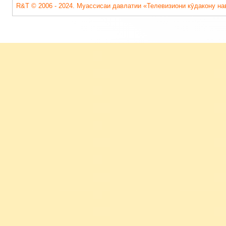
R&T © 2006 - 2024. Муассисаи давлатии «Телевизиони кӯдакону на