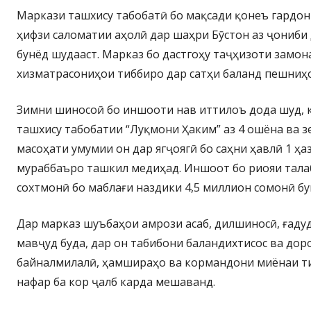
Маркази ташхису табобатӣ бо мақсади қонеъ гардон
ҳифзи саломатии аҳолӣ дар шаҳри Бӯстон аз ҷониб
бунёд шудааст. Марказ бо дастгоҳу таҷҳизоти замон
хизматрасониҳои тиббиро дар сатҳи баланд пешниҳ
Зимни шиносоӣ бо иншооти нав иттилоъ дода шуд, 
ташхису табобатии “Луқмони Ҳаким” аз 4 ошёна ва з
масоҳати умумии он дар ягҷоягӣ бо саҳни ҳавлӣ 1 ҳа
мураббаъро ташкил медиҳад. Иншоот бо риояи тала
сохтмонӣ бо маблағи наздики 4,5 миллион сомонӣ бу
Дар марказ шуъбаҳои амрози асаб, дилшиносӣ, ғаду
мавҷуд буда, дар он табибони баландихтисос ва до
байналмилалӣ, ҳамшираҳо ва кормандони миёнаи ти
нафар ба кор ҷалб карда мешаванд.