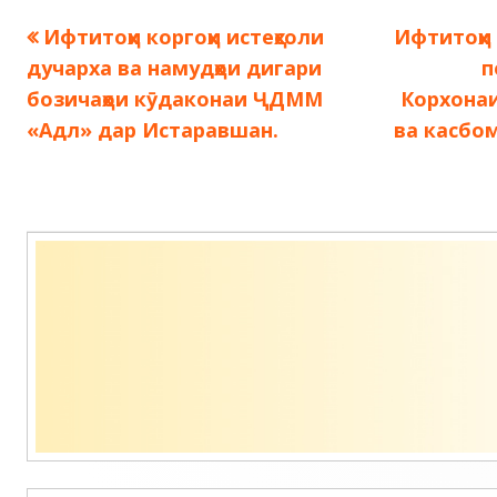
Предыдущая
Следующ
Ифтитоҳи коргоҳи истеҳсоли
Ифтитоҳи 
Навигация
запись:
запись:
дучарха ва намудҳои дигари
п
по
бозичаҳои кӯдаконаи ҶДММ
Корхонаи
«Адл» дар Истаравшан.
ва касбом
записям
Содержимое
подвала