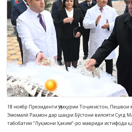
18 ноябр Президенти Ҷумҳурии Тоҷикистон, Пешвои
Эмомалӣ Раҳмон дар шаҳри Бӯстони вилояти Суғд М
табобатии “Луқмони Ҳаким”-ро мавриди истифода қ