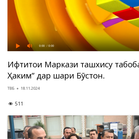
0:00
/ 0:00
Ифтитоҳи Маркази ташхису табоб
Ҳаким” дар шаҳри Бӯстон.
Автор
Опубликовано
ТВБ
18.11.2024
511