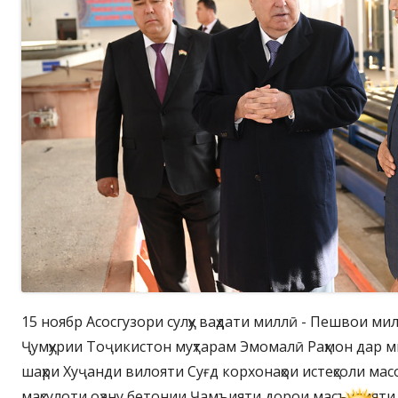
15 ноябр Асосгузори сулҳу ваҳдати миллӣ - Пешвои ми
Ҷумҳурии Тоҷикистон муҳтарам Эмомалӣ Раҳмон дар 
шаҳри Хуҷанди вилояти Суғд корхонаҳои истеҳсоли мас
маҳсулоти оҳану бетонии Ҷамъияти дорои масъулияти