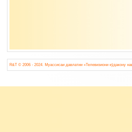
подвала
R&T © 2006 - 2024. Муассисаи давлатии «Телевизиони кӯдакону на