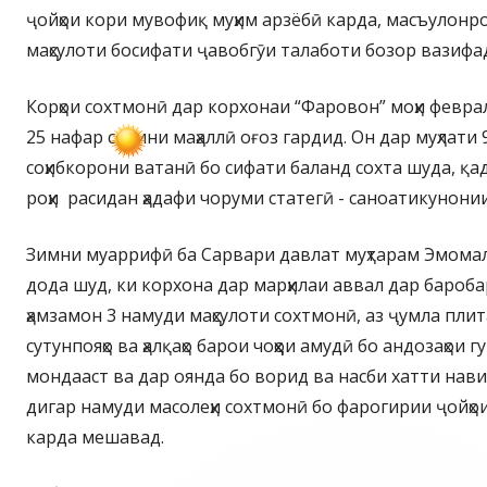
ҷойҳои кори мувофиқ муҳим арзёбӣ карда, масъулонро
маҳсулоти босифати ҷавобгӯи талаботи бозор вазифа
Корҳои сохтмонӣ дар корхонаи “Фаровон” моҳи феврал
25 нафар сокини маҳаллӣ оғоз гардид. Он дар муҳлати 
соҳибкорони ватанӣ бо сифати баланд сохта шуда, қа
роҳи расидан ҳадафи чоруми статегӣ - саноатикунони
Зимни муаррифӣ ба Сарвари давлат муҳтарам Эмомал
дода шуд, ки корхона дар марҳилаи аввал дар бароба
ҳамзамон 3 намуди маҳсулоти сохтмонӣ, аз ҷумла плита
сутунпояҳо ва ҳалқаҳо барои чоҳҳои амудӣ бо андозаҳои г
мондааст ва дар оянда бо ворид ва насби хатти нави
дигар намуди масолеҳи сохтмонӣ бо фарогирии ҷойҳо
карда мешавад.