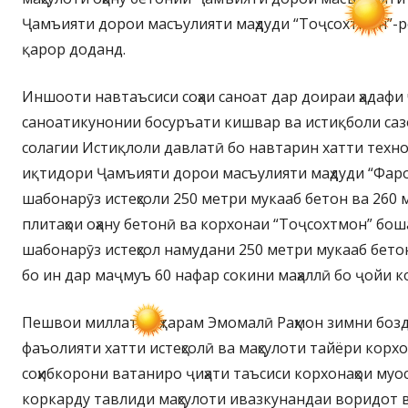
Ҷамъияти дорои масъулияти маҳдуди “Тоҷсохтмон”-
қарор доданд.
Иншооти навтаъсиси соҳаи саноат дар доираи ҳадафи 
саноатикунонии босуръати кишвар ва истиқболи са
солагии Истиқлоли давлатӣ бо навтарин хатти техно
иқтидори Ҷамъияти дорои масъулияти маҳдуди “Фаро
шабонарӯз истеҳсоли 250 метри мукааб бетон ва 260
плитаҳои оҳану бетонӣ ва корхонаи “Тоҷсохтмон” бош
шабонарӯз истеҳсол намудани 250 метри мукааб бет
бо ин дар маҷмуъ 60 нафар сокини маҳаллӣ бо ҷойи 
Пешвои миллат муҳтарам Эмомалӣ Раҳмон зимни боз
фаъолияти хатти истеҳсолӣ ва маҳсулоти тайёри корх
соҳибкорони ватаниро ҷиҳати таъсиси корхонаҳои муо
коркарду тавлиди маҳсулоти ивазкунандаи воридот 