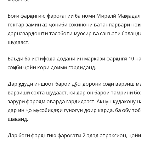
Боғи фарҳангию фароғатии ба номи Миралӣ Маҳмадали
гектар замин аз ҷониби сокинони ватанпарвари ноҳи
дарназардошти талаботи муосир ва санъати баланд
шудааст.
Баъди ба истифода додани ин маркази фарҳангӣ 10 н
соҳиби ҷойи кори доимӣ гардиданд.
Дар ҳудуди иншоот барои дӯстдорони соҳаи варзиш 
варзишӣ сохта шудааст, ки дар он барои тамрини б
зарурӣ фароҳам оварда гардидааст. Акнун кудакону 
дар ин ҷо мусобиқаҳои гуногун доир карда, ба обу то
шаванд.
Дар боғи фарҳангию фароғатӣ 2 адад атраксион, ҷой