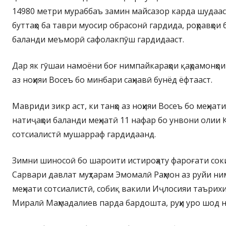
14980 метри мураббаъ замин майсазор карда шудааст
буттаҳо ба таври муосир обрасонӣ гардида, роҳравҳои
баланди меъморӣ сафолакпӯш гардидааст.
Дар як гӯшаи намоёни боғ нимпайкараҳои қаҳрамонҳои
аз ноҳияи Восеъ бо минбари саҳнавӣ бунёд ёфтааст.
Мавриди зикр аст, ки танҳо аз ноҳияи Восеъ бо меҳна
натиҷаҳои баланди меҳнатӣ 11 нафар бо унвони олии 
сотсиалистӣ мушарраф гардидаанд.
Зимни шиносоӣ бо шароити истироҳату фароғати соки
Сарвари давлат муҳтарам Эмомалӣ Раҳмон аз руйи н
меҳнати сотсиалистӣ, собиқ вакили Иҷлосияи таърих
Миралӣ Маҳмадалиев парда бардошта, руҳи уро шод 