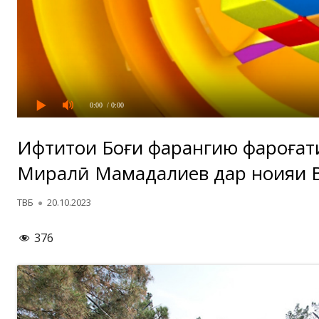
0:00
/ 0:00
Ифтитоҳи Боғи фарҳангию фароғат
Миралӣ Маҳмадалиев дар ноҳияи 
Автор
Опубликовано
ТВБ
20.10.2023
376