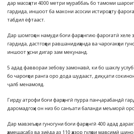
дар масоҳати 4000 метри мураббаъ бо тамоми шароит
гардида, иншоот ба макони асосии истироҳату фароғ
табдил ёфтааст.
Дар шомгоҳон намуди боғи фарҳангию фароғатӣ хеле
гардида, дастгоҳҳои равшанидиҳанда ва чароғакҳои гун
иншоот ҳусни дигар зам мекунанд.
5 адад фаввораи зебову замонавӣ, ки бо шаклу услуб
бо чароғҳои ранга оро дода шудааст, диққати сокино
ҷалб менамояд.
Гирду атрофи боғи фарҳангӣ пурра панҷарабандӣ гар
даромадгоҳи он низ бо санъати баланди меъморӣ оро
Дар мавзеъҳои гуногуни боғи фарҳангӣ 400 адад дара
ҳамешасабз ва зиёда аз 110 ҳазор гулҳои мавсимӣ шин