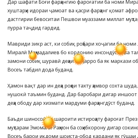
Дар шафати Боғи фарҳангию фароғатии ба номи Мир
хуштарҳи идораи ҷамоат ва қасри фарҳанг қомат афро
дастгирии бевоситаи Пешвои муаззами миллат муҳт
пурра таҷдид гардид.
Мавриди зикр аст, ки собиқ роҳбари хоҷагии ба ном
Миралӣ Маҳмадалиев бо кордонию инсондӯстӣ ва тал
замони собиқ шуравӣ деҳаи Охҷарро ба як маркази о
Восеъ табдил дода буданд.
Ҳамон вақт дар ин деҳа роҳҳои тахту ҳамвор сохта шуда
нушокӣ таъмин буданд. Дар баробари дигар иншоот м
деҳа ободу дар хизмати мардуми фарҳангдӯст буданд.
Баъди шиносоӣ бо шароити истироҳату фароғат Пре
муҳтарам Эмомалӣ Раҳмон ба соҳибкорону дигар сокин
Восеъ барои иқдоми шоиста-обод кардани як гӯшаи д