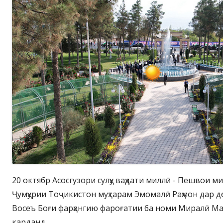
20 октябр Асосгузори сулҳу ваҳдати миллӣ - Пешвои м
Ҷумҳурии Тоҷикистон муҳтарам Эмомалӣ Раҳмон дар де
Восеъ Боғи фарҳангию фароғатии ба номи Миралӣ Ма
карданд.