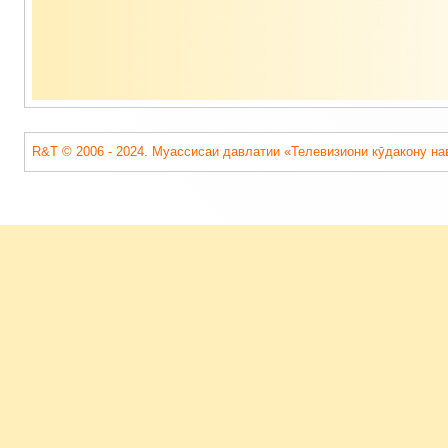
R&T © 2006 - 2024. Муассисаи давлатии «Телевизиони кӯдакону на