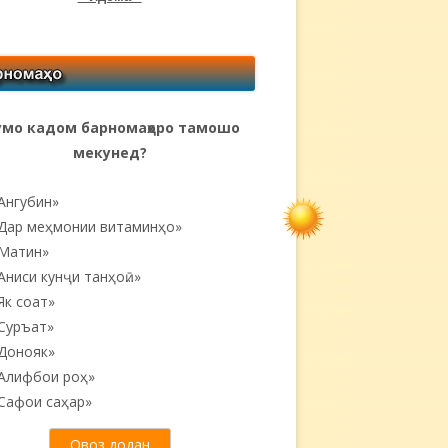
мо кадом барномаҳоро тамошо
мекунед?
Ангубин»
Дар меҳмонии витаминҳо»
Матин»
Аниси кунҷи танҳоӣ...»
Як соат»
Суръат»
Донояк»
Алифбои роҳ»
Сафои саҳар»