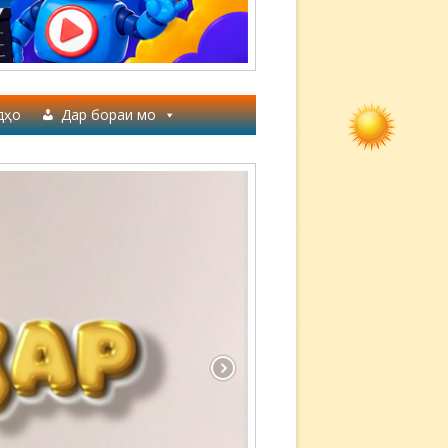
дҳо
Дар бораи мо