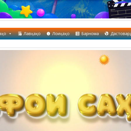
аҳо
Лавҳаҳо
Лоиҳаҳо
Барнома
Дастовар