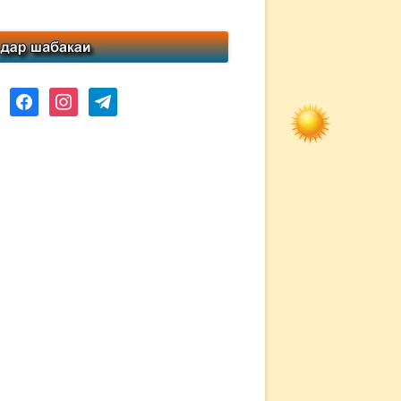
ube
facebook
instagram
telegram