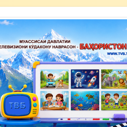
акону наврасон — Баҳористон»