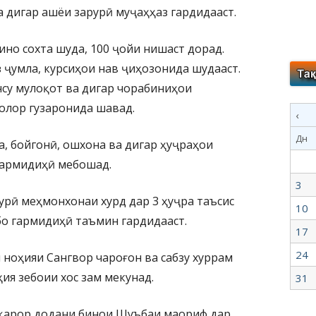
а дигар ашёи зарурӣ муҷаҳҳаз гардидааст.
но сохта шуда, 100 ҷойи нишаст дорад.
 ҷумла, курсиҳои нав ҷиҳозонида шудааст.
су мулоқот ва дигар чорабиниҳои
олор гузаронида шавад.
‹
Дн
, бойгонӣ, ошхона ва дигар ҳуҷраҳои
гармидиҳӣ мебошад.
3
рӣ меҳмонхонаи хурд дар 3 ҳуҷра таъсис
10
бо гармидиҳӣ таъмин гардидааст.
17
24
ноҳияи Сангвор чароғон ва сабзу хуррам
ия зебоии хос зам мекунад.
31
 қарор додани бинои Шуъбаи маориф дар