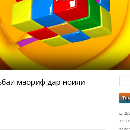
баи маориф дар ноҳияи
Гл
бо
ко
ш. Ду
элек
тамос