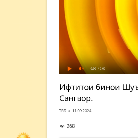
0:00
/ 0:00
Ифтитоҳи бинои Шуъ
Сангвор.
Автор
Опубликовано
ТВБ
11.09.2024
268