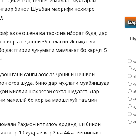
и Тоҷикистон, Пешвои миллат муҳтарам
ангвор бинои Шуъбаи маорифи ноҳияро
д.
иф аз се ошёна ва таҳхона иборат буда, дар
Шу
азовор аз ҷашни 35-солагии Истиқлоли
бо дастгирии Ҳукумати мамлакат бо харҷи 5
ст.
«
«
гузоштани санги асос аз ҷониби Пешвои
«
он оғоз шуда, бино дар муҳлати муайяншуда
«
рҳои миллии шаҳрсозӣ сохта шудааст. Дар
«
«
ни маҳаллӣ бо кор ва маоши хуб таъмин
«
«
«
момалӣ Раҳмон иттилоъ доданд, ки бинои
нгвор 10 ҳуҷраи корӣ ва 44 ҷойи нишаст