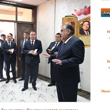
Н
Н
Низо