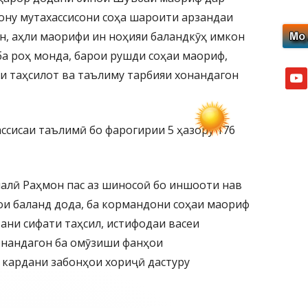
ону мутахассисони соҳа шароити арзандаи
н, аҳли маорифи ин ноҳияи баландкӯҳ имкон
ба роҳ монда, барои рушди соҳаи маориф,
и таҳсилот ва таълиму тарбияи хонандагон
yout
ассисаи таълимӣ бо фарогирии 5 ҳазору 176
лӣ Раҳмон пас аз шиносоӣ бо иншооти нав
ои баланд дода, ба кормандони соҳаи маориф
ани сифати таҳсил, истифодаи васеи
онандагон ба омӯзиши фанҳои
 кардани забонҳои хориҷӣ дастуру