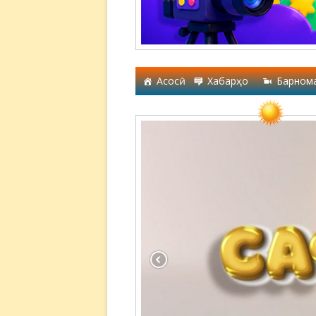
Асосӣ
Хабарҳо
Барном