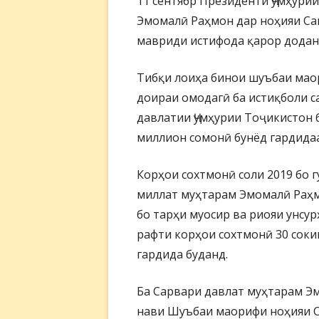
11 сентябр Президенти Ҷумҳури
Эмомалӣ Раҳмон дар ноҳияи С
мавриди истифода қарор додан
Тибқи лоиҳа бинои шуъбаи маор
доираи омодагӣ ба истиқболи с
давлатии Ҷумҳурии Тоҷикистон 
миллион сомонӣ бунёд гардидаа
Корҳои сохтмонӣ соли 2019 бо 
миллат муҳтарам Эмомалӣ Раҳм
бо тарҳи муосир ва риояи унсу
рафти корҳои сохтмонӣ 30 соки
гардида буданд.
Ба Сарвари давлат муҳтарам Э
нави Шуъбаи маорифи ноҳияи Са