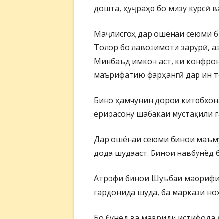
дошта, ҳуҷраҳо бо мизу курсӣ в
Маҷлисгоҳ дар ошёнаи сеюми би
Толор бо лавозимоти зарурӣ, аз
Минбаъд имкон аст, ки конфрон
маърифатию фарҳангӣ дар ин т
Бино ҳамчунин дорои китобхона
ёрирасону шабакаи мустақили 
Дар ошёнаи сеюми бинои маъму
дода шудааст. Бинои навбунёд 
Атрофи бинои Шуъбаи маорифи 
гардонида шуда, ба маркази ноҳ
Бо бунёд ва мавриди истифода