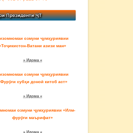
изомномаи озмуни ҷумҳуриявии
«Тоҷикистон-Ватани азизи ман»
» Идома «
изомномаи озмуни ҷумҳуриявии
«Фурӯғи субҳи доноӣ китоб аст»
» Идома «
мномаи озмуни ҷумҳуриявии «Илм-
фурӯғи маърифат»
» Идома «