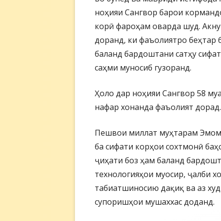
ноҳияи Сангвор барои корманд
корӣ фароҳам оварда шуд. Акну
доранд, ки фаъолиятро беҳтар 
баланд бардоштани сатҳу сифат
саҳми муносиб гузоранд.
Ҳоло дар ноҳияи Сангвор 58 му
нафар хонанда фаъолият дорад.
Пешвои миллат муҳтарам Эмома
ба сифати корҳои сохтмонӣ баҳ
ҷиҳати боз ҳам баланд бардошт
технологияҳои муосир, ҷалби х
табиатшиносию дақиқ ва аз худ
супоришҳои мушаххас доданд.