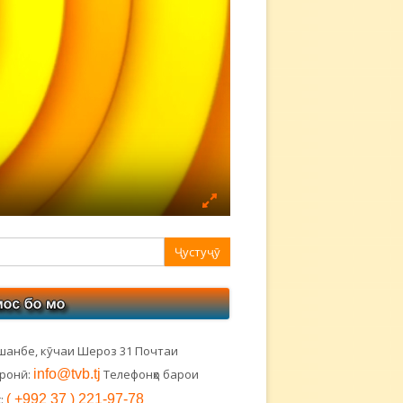
авная
ковая
лонка
шанбе, кӯчаи Шероз 31 Почтаи
тронӣ:
info@tvb.tj
Телефонҳо барои
:
( +992 37 ) 221-97-78