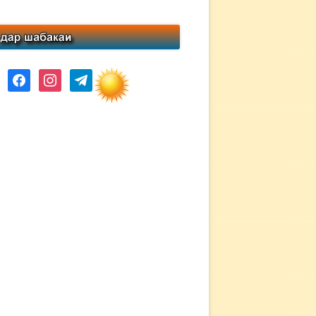
ube
facebook
instagram
telegram