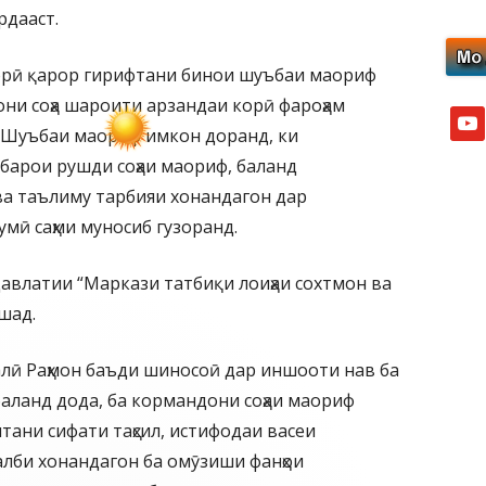
рдааст.
дорӣ қарор гирифтани бинои шуъбаи маориф
они соҳа шароити арзандаи корӣ фароҳам
yout
 Шуъбаи маориф имкон доранд, ки
, барои рушди соҳаи маориф, баланд
 ва таълиму тарбияи хонандагон дар
умӣ саҳми муносиб гузоранд.
влатии “Маркази татбиқи лоиҳаи сохтмон ва
шад.
лӣ Раҳмон баъди шиносоӣ дар иншооти нав ба
баланд дода, ба кормандони соҳаи маориф
тани сифати таҳсил, истифодаи васеи
лби хонандагон ба омӯзиши фанҳои