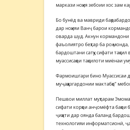
маркази ноҳия зебоии хос зам ка
Бо бунёд ва мавриди баҳрабар
дар ноҳияи Ванҷ барои корманд
оварда шуд. Акнун кормандони
фаъолиятро беҳтар ба роҳ монда
бардоштани сатҳу сифати таҳсил
муассисаҳои таҳсилоти миёнаи ум
Фармоишгари бино Муассисаи да
муҷаҳҳазгардонии мактабҳо” мебо
Пешвои миллат муҳтарам Эмома
сифати корҳои анҷомёфта баҳои 
ҷиҳати дар оянда баланд бардош
технологияи информатсионӣ, ҷа