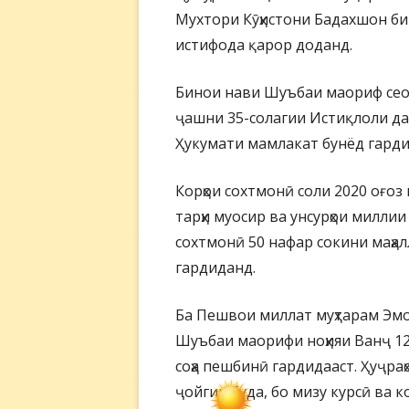
Мухтори Кӯҳистони Бадахшон б
истифода қарор доданд.
Бинои нави Шуъбаи маориф сео
ҷашни 35-солагии Истиқлоли да
Ҳукумати мамлакат бунёд гарди
Корҳои сохтмонӣ соли 2020 оғоз
тарҳи муосир ва унсурҳои миллии
сохтмонӣ 50 нафар сокини маҳа
гардиданд.
Ба Пешвои миллат муҳтарам Эмо
Шуъбаи маорифи ноҳияи Ванҷ 12
соҳа пешбинӣ гардидааст. Ҳуҷра
ҷойгир буда, бо мизу курсӣ ва 