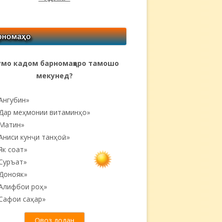
мо кадом барномаҳоро тамошо
мекунед?
Ангубин»
Дар меҳмонии витаминҳо»
Матин»
Аниси кунҷи танҳоӣ...»
Як соат»
Суръат»
Донояк»
Алифбои роҳ»
Сафои саҳар»