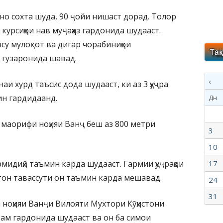
но сохта шуда, 90 ҷойи нишаст дорад. Толор
курсиҳои нав муҷаҳҳаз гардонида шудааст.
су мулоқот ва дигар чорабиниҳои
 гузаронида шавад.
‹
и хурд таъсис дода шудааст, ки аз 3 ҳуҷра
ин гардидаанд.
Дн
маорифи ноҳияи Ванҷ беш аз 800 метри
3
10
мидиҳӣ таъмин карда шудааст. Гармии ҳуҷраҳои
17
он тавассути он таъмин карда мешавад.
24
31
ноҳияи Ванҷи Вилояти Мухтори Кӯҳистони
рам гардонида шудааст ва он ба симои