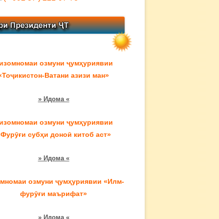
изомномаи озмуни ҷумҳуриявии
«Тоҷикистон-Ватани азизи ман»
» Идома «
изомномаи озмуни ҷумҳуриявии
«Фурӯғи субҳи доноӣ китоб аст»
» Идома «
мномаи озмуни ҷумҳуриявии «Илм-
фурӯғи маърифат»
» Идома «