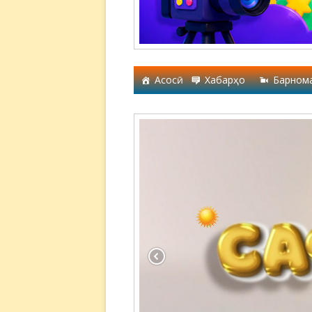
Асосӣ
Хабарҳо
Барном