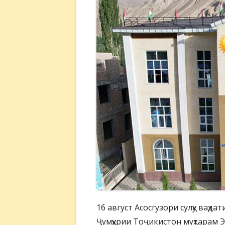
16 август Асосгузори сулҳу ваҳд
Ҷумҳурии Тоҷикистон муҳтарам 