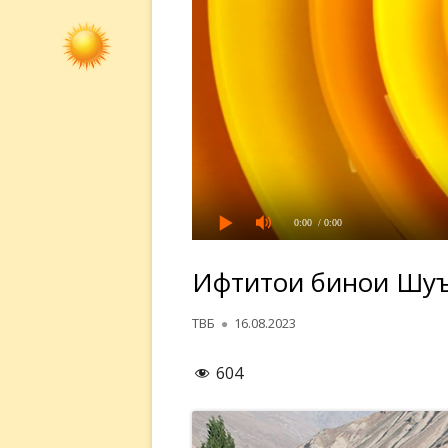
0:00
/ 0:00
Ифтитоҳи бинои Шуъ
Автор
Опубликовано
ТВБ
16.08.2023
604