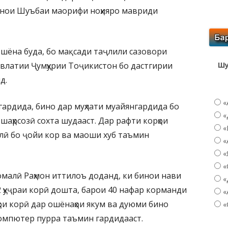
инои Шуъбаи маорифи ноҳияро мавриди
шёна буда, бо мақсади таҷлили сазовори
влатии Ҷумҳурии Тоҷикистон бо дастгирии
Шу
д.
«
 гардида, бино дар муҳлати муайянгардида бо
«
 шаҳрсозӣ сохта шудааст. Дар рафти корҳои
«
ллӣ бо ҷойи кор ва маоши хуб таъмин
«
«
«
малӣ Раҳмон иттилоъ доданд, ки бинои нави
«
 ҳуҷраи корӣ дошта, барои 40 нафар корманди
«
ҳои корӣ дар ошёнаҳои якум ва дуюми бино
«
компютер пурра таъмин гардидааст.