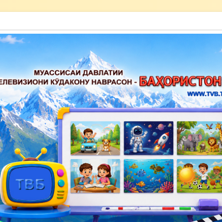
акону наврасон — Баҳористон»