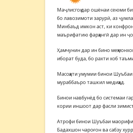
Маҷлисгоҳ дар ошёнаи сеюми би
бо лавозимоти зарурӣ, аз ҷумла 
Минбаъд имкон аст, ки конфрон
маърифатию фарҳангӣ дар ин ҷо
Ҳамчунин дар ин бино меҳмонхона
иборат буда, бо рахти хоб таъм
Масоҳати умумии бинои Шуъбаи 
мураббаъро ташкил медиҳад.
Бинои навбунёд бо системаи гар
кории иншоот дар фасли зимист
Атрофи бинои Шуъбаи маорифи 
Бадахшон чароғон ва сабзу хур