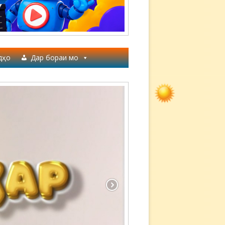
дҳо
Дар бораи мо