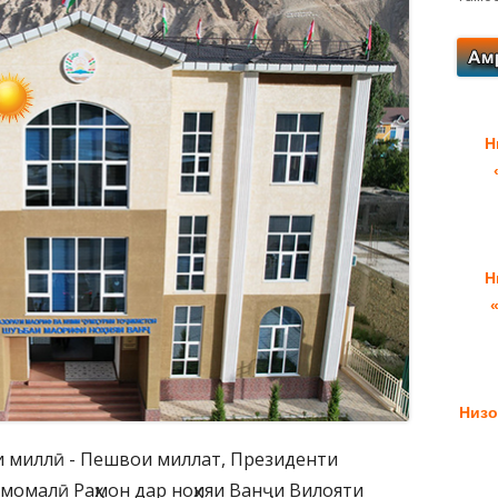
Н
Н
Низо
ати миллӣ - Пешвои миллат, Президенти
Эмомалӣ Раҳмон дар ноҳияи Ванҷи Вилояти