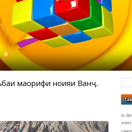
баи маорифи ноҳияи Ванҷ.
Гл
бо
ко
ш. Ду
элек
тамос