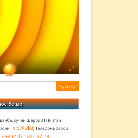
авная
ковая
лонка
шанбе, кӯчаи Шероз 31 Почтаи
тронӣ:
info@tvb.tj
Телефонҳо барои
:
( +992 37 ) 221-97-78