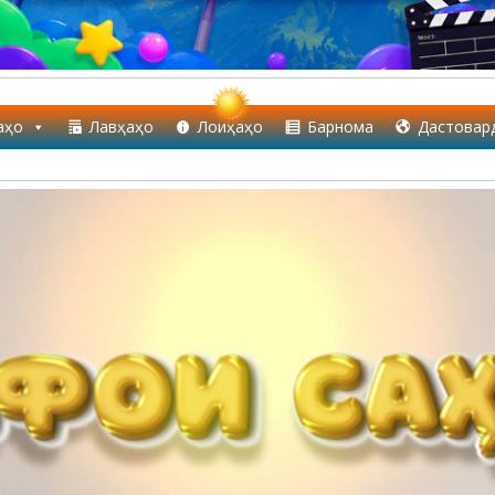
аҳо
Лавҳаҳо
Лоиҳаҳо
Барнома
Дастовар