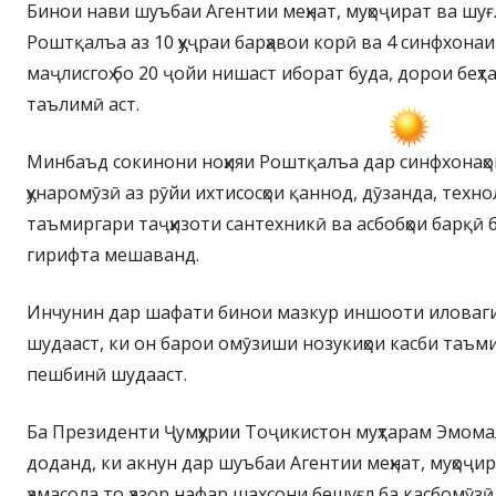
Бинои нави шуъбаи Агентии меҳнат, муҳоҷират ва шуғл
Роштқалъа аз 10 ҳуҷраи барҳавои корӣ ва 4 синфхона
маҷлисгоҳ бо 20 ҷойи нишаст иборат буда, дорои бе
таълимӣ аст.
Минбаъд сокинони ноҳияи Роштқалъа дар синфхонаҳ
ҳунаромӯзӣ аз рӯйи ихтисосҳои қаннод, дӯзанда, тех
таъмиргари таҷҳизоти сантехникӣ ва асбобҳои барқӣ 
гирифта мешаванд.
Инчунин дар шафати бинои мазкур иншооти иловаги
шудааст, ки он барои омӯзиши нозукиҳои касби таъм
пешбинӣ шудааст.
Ба Президенти Ҷумҳурии Тоҷикистон муҳтарам Эмома
доданд, ки акнун дар шуъбаи Агентии меҳнат, муҳоҷир
ҳамасола то ҳазор нафар шахсони бешуғл ба касбомӯз