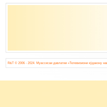
Содержимое
подвала
R&T © 2006 - 2024. Муассисаи давлатии «Телевизиони кӯдакону на