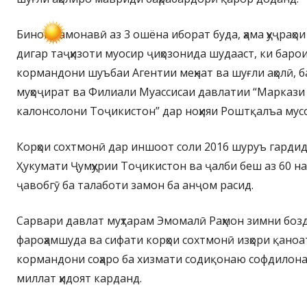
Бинои замонавӣ аз 3 ошёна иборат буда, ҳама ҳуҷраҳои
дигар таҷҳизоти муосир ҷиҳозонида шудааст, ки бар
кормандони шуъбаи Агентии меҳнат ва шуғли аҳолӣ, 
муҳоҷират ва Филиали Муассисаи давлатии “Марказ
калонсолони Тоҷикистон” дар ноҳияи Роштқалъа мус
Корҳои сохтмонӣ дар иншоот соли 2016 шуруъ гардид
Ҳукумати Ҷумҳурии Тоҷикистон ва ҷалби беш аз 60 н
ҷавобгӯ ба талаботи замон ба анҷом расид.
Сарвари давлат муҳтарам Эмомалӣ Раҳмон зимни боз
фароҳамшуда ва сифати корҳои сохтмонӣ изҳори қано
кормандони соҳаро ба хизмати содиқонаю софдилона
миллат ҳидоят карданд.