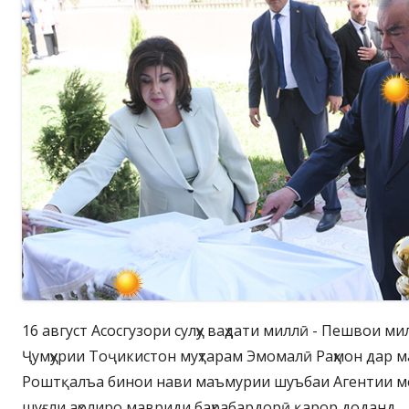
16 август Асосгузори сулҳу ваҳдати миллӣ - Пешвои м
Ҷумҳурии Тоҷикистон муҳтарам Эмомалӣ Раҳмон дар м
Роштқалъа бинои нави маъмурии шуъбаи Агентии меҳ
шуғли аҳолиро мавриди баҳрабардорӣ қарор доданд.