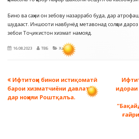
Бино ва саҳни он зебову назаррабо буда, дар атрофаш 
шудааст. Иншооти навбунёд метавонад солҳои дароз
зебои Тоҷикистон хизмат намояд.
Опубликовано
Автор
Рубрики
16.08.2023
ТВБ
Хабарҳо
Предыдущая
След
Ифтитоҳи бинои истиқоматӣ
Ифтит
Навигация
запись:
запис
барои хизматчиёни давлатӣ
идораи
по
дар ноҳияи Роштқалъа.
“Бақай
записям
ғайри