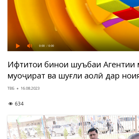
0:00
/ 0:00
Ифтитоҳи бинои шуъбаи Агентии м
муҳоҷират ва шуғли аҳолӣ дар ноҳ
Автор
Опубликовано
ТВБ
16.08.2023
634