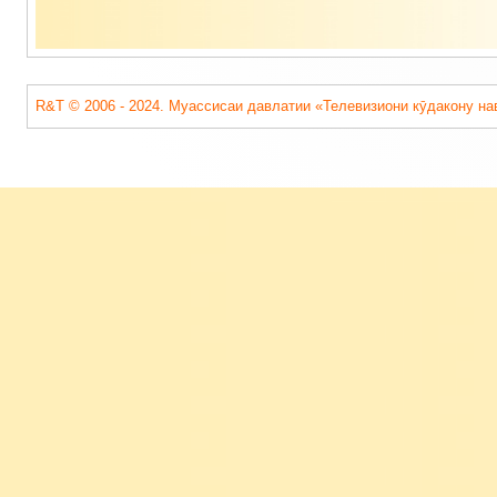
R&T © 2006 - 2024. Муассисаи давлатии «Телевизиони кӯдакону на