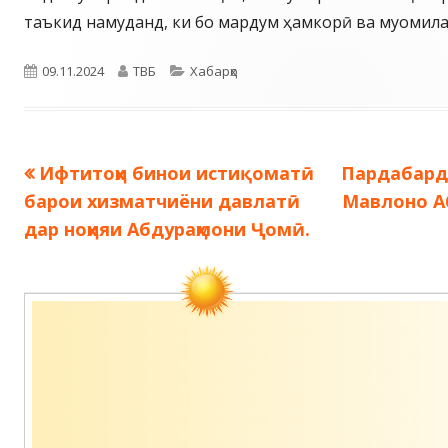
таъкид намуданд, ки бо мардум ҳамкорӣ ва муомила
Опубликовано
Автор
Рубрики
09.11.2024
ТВБ
Хабарҳо
Предыдущая
Следующа
Ифтитоҳи бинои истиқоматӣ
Пардабард
Навигация
запись:
запись:
барои хизматчиёни давлатӣ
Мавлоно А
по
дар ноҳияи Абдураҳмони Ҷомӣ.
записям
Содержимое
подвала