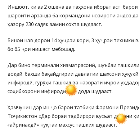
Иншоот, ки аз 2 ошёна ва таҳхона иборат аст, баро
шароити арзанда ба кормандони нозироти андоз да
ҳазору 230 садяк замин сохта шудааст.
Бинои нав дорои 14 ҳуҷраи корӣ, 3 ҳуҷраи техникӣ в
бо 65 ҷои нишаст мебошад.
Дар бино терминали хизматрасонӣ, шуъбаи ташкил
воқеӣ, бахши бақайдгирии давлатии шахсони ҳуқуқӣ
инфиродӣ, гурӯҳи ташкил ва назорати иҷрои уҳдад
соҳибкорони инфиродӣ ҷой дода шудааст.
Ҳамчунин дар ин ҷо барои татбиқи Фармони Президе
Тоҷикистон «Дар бораи тадбирҳои вусъат додани ҳ
ғайринақдӣ» нуқтаи махсус ташкил шудааст.