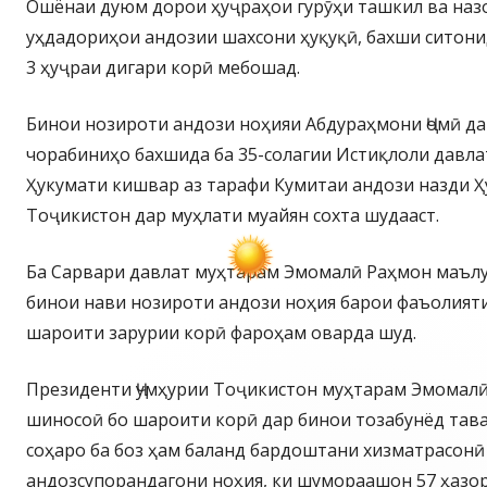
Ошёнаи дуюм дорои ҳуҷраҳои гурӯҳи ташкил ва наз
уҳдадориҳои андозии шахсони ҳуқуқӣ, бахши ситони
3 ҳуҷраи дигари корӣ мебошад.
Бинои нозироти андози ноҳияи Абдураҳмони Ҷомӣ д
чорабиниҳо бахшида ба 35-солагии Истиқлоли давла
Ҳукумати кишвар аз тарафи Кумитаи андози назди Ҳ
Тоҷикистон дар муҳлати муайян сохта шудааст.
Ба Сарвари давлат муҳтарам Эмомалӣ Раҳмон маълу
бинои нави нозироти андози ноҳия барои фаъолият
шароити зарурии корӣ фароҳам оварда шуд.
Президенти Ҷумҳурии Тоҷикистон муҳтарам Эмомал
шиносоӣ бо шароити корӣ дар бинои тозабунёд тав
соҳаро ба боз ҳам баланд бардоштани хизматрасонӣ
андозсупорандагони ноҳия, ки шумораашон 57 ҳазор 