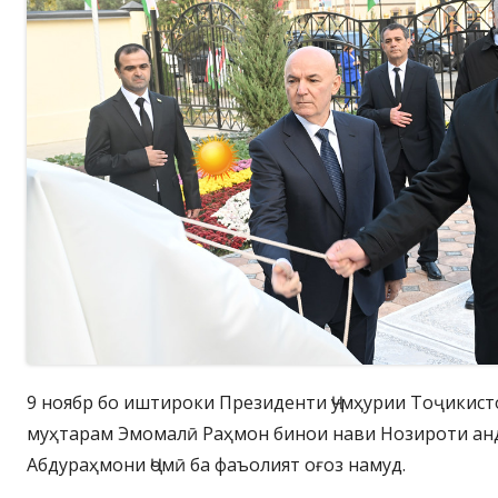
9 ноябр бо иштироки Президенти Ҷумҳурии Тоҷикис
муҳтарам Эмомалӣ Раҳмон бинои нави Нозироти ан
Абдураҳмони Ҷомӣ ба фаъолият оғоз намуд.