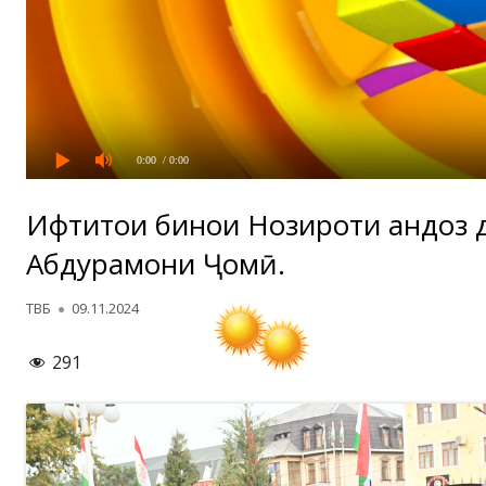
0:00
/ 0:00
Ифтитоҳи бинои Нозироти андоз д
Абдураҳмони Ҷомӣ.
Автор
Опубликовано
ТВБ
09.11.2024
291