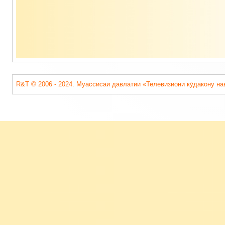
R&T © 2006 - 2024. Муассисаи давлатии «Телевизиони кӯдакону на