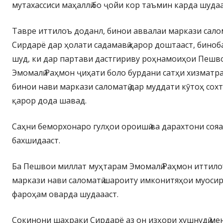
мутахассиси маҳаллӣ бо ҷойи кор таъмин карда шуда
Тавре иттилоъ доданл, бинои аввалаи маркази сал
Сирдарё дар ҳолати садамавӣ қарор доштааст, биноба
шуд, ки дар партави дастгириву роҳнамоиҳои Пешв
Эмомалӣ Раҳмон ҷиҳати боло бурдани сатҳи хизматрас
бинои нави маркази саломатӣ дар муддати кӯтоҳ сох
қарор дода шавад.
Саҳни беморхонаро гулҳои ороишӣ ва дарахтони соя
бахшидааст.
Ба Пешвои миллат муҳтарам Эмомалӣ Раҳмон иттилоъ
маркази нави саломатӣ шароиту имконитяҳои муосир
фароҳам оварда шудаааст.
Сокинони шаҳраки Сирдарё аз он изҳори хушнудӣ ме