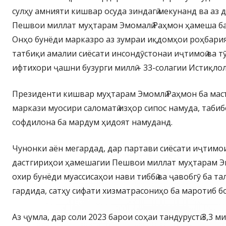
сулҳу амнияти кишвар осуда зиндагӣ мекунанд ва аз 
Пешвои миллат муҳтарам Эмомалӣ Раҳмон ҳамеша ба
Онҳо бунёди марказро аз зумраи иқдомҳои роҳбария
татбиқи амалии сиёсати инсондӯстонаи иҷтимоӣ ва т
ифтихори ҷашни бузурги миллӣ – 33-солагии Истиқлол
Президенти кишвар муҳтарам Эмомлӣ Раҳмон ба мас
маркази муосири саломатӣ изҳор сипос намуда, таби
софдилона ба мардум ҳидоят намуданд.
Чунонки аён мегардад, дар партави сиёсати иҷтимо
дастгириҳои ҳамешагии Пешвои миллат муҳтарам Э
охир бунёди муассисаҳои нави тиббӣ ва ҷавобгӯ ба т
гардида, сатҳу сифати хизматрасониҳо ба маротиб б
Аз ҷумла, дар соли 2023 барои соҳаи тандурустӣ 3,3 м