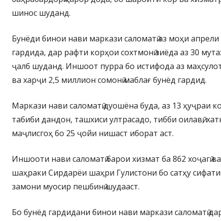
шинос шуданд.
Бунёди бинои нави маркази саломатӣ аз моҳи апрели 
гардида, дар рафти корҳои сохтмонӣ зиёда аз 30 мута
ҷалб шуданд. Иншоот пурра бо истифода аз маҳсулот
ва харҷи 2,5 миллион сомонӣ маблағ бунёд гардид.
Маркази нави саломатӣ дуошёна буда, аз 13 ҳуҷраи ко
табиби дандон, ташхиси ултрасадо, тибби оилавӣ, хат
маҷлисгоҳ бо 25 ҷойи нишаст иборат аст.
Иншооти нави саломатӣ барои хизмат ба 862 хоҷагӣ ва
шаҳраки Сирдарёи шаҳри Гулистони бо сатҳу сифати
замони муосир пешбинӣ шудааст.
Бо бунёд гардидани бинои нави маркази саломатӣ да