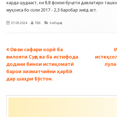
карда шудааст, ки 8,8 фоизи буҷети давлатиро ташк
муқоиса бо соли 2017 - 2,3 баробар зиёд аст.
Опубликовано
Автор
Рубрики
07.09.2024
ТВБ
Хабарҳо
Предыдущая
С
Оғози сафари корӣ ба
И
Навигация
запись:
з
вилояти Суғд ва ба истифода
истеҳсо
по
додани бинои истиқоматӣ
лула
барои хизматчиёни ҳарбӣ
записям
дар шаҳри Бӯстон.
Содержимое
подвала