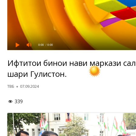
0:00
/ 0:00
Ифтитоҳи бинои нави маркази са
шаҳри Гулистон.
Автор
Опубликовано
ТВБ
07.09.2024
339