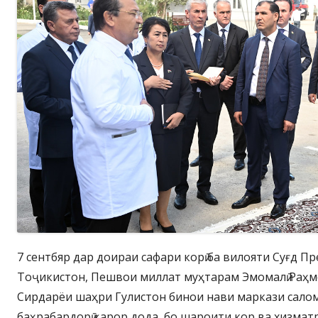
7 сентбяр дар доираи сафари корӣ ба вилояти Суғд 
Тоҷикистон, Пешвои миллат муҳтарам Эмомалӣ Раҳм
Сирдарёи шаҳри Гулистон бинои нави маркази сал
баҳрабардорӣ қарор дода, бо шароити кор ва хизматр