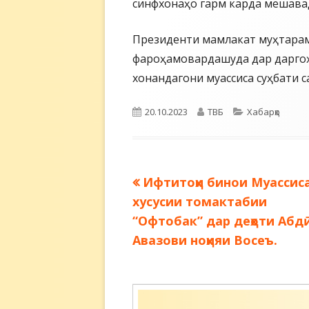
синфхонаҳо гарм карда мешава
Президенти мамлакат муҳтарам
фароҳамовардашуда дар даргоҳ
хонандагони муассиса суҳбати с
Опубликовано
Автор
Рубрики
20.10.2023
ТВБ
Хабарҳо
Предыдущая
Ифтитоҳи бинои Муассис
Навигация
запись:
хусусии томактабии
по
“Офтобак” дар деҳоти Абд
Авазови ноҳияи Восеъ.
записям
Содержимое