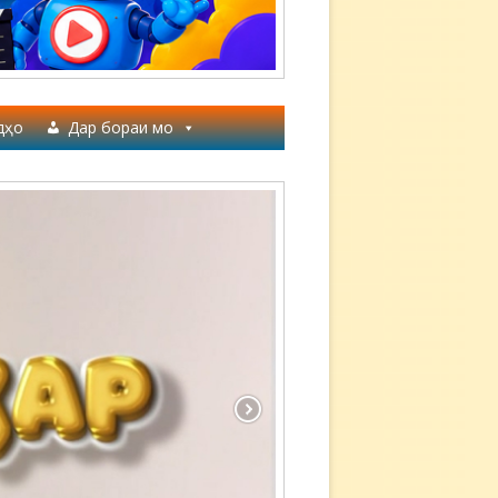
дҳо
Дар бораи мо