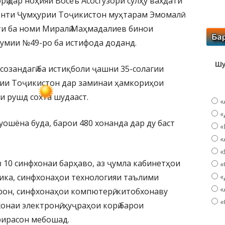
рӣ дар ноҳияи Восеъ Асосгузори сулҳу вахдати
енти Ҷумҳурии Тоҷикистон муҳтарам Эмомалӣ
ти ба номи Миралӣ Маҳмадалиев бинои
умии №49-ро ба истифода доданд.
Шу
озандагӣ ба истиқболи ҷашни 35-солагии
ии Тоҷикистон дар заминаи ҳамкориҳои
 рушд сохта шудааст.
«
«
уошёна буда, барои 480 хонанда дар ду баст
«
«
«
з 10 синфхонаи барҳаво, аз ҷумла кабинетҳои
«
ика, синфхонаҳои технологияи таълими
«
«
рон, синфхонаҳои компютерӣ, китобхонаву
«
наи электронӣ, ҳуҷраҳои корӣ барои
рирасон мебошад.