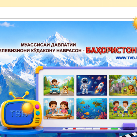
акону наврасон — Баҳористон»