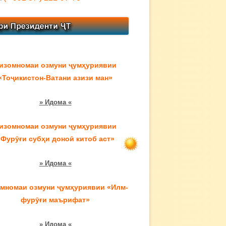
изомномаи озмуни ҷумҳуриявии
«Тоҷикистон-Ватани азизи ман»
» Идома «
изомномаи озмуни ҷумҳуриявии
«Фурӯғи субҳи доноӣ китоб аст»
» Идома «
мномаи озмуни ҷумҳуриявии «Илм-
фурӯғи маърифат»
» Идома «