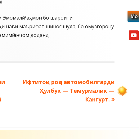
д.
 Эмомалӣ Раҳмон бо шароити
и нави маърифат шинос шуда, бо омӯзгорону
yout
амимӣ анҷом доданд.
Следующая
аи
Ифтитоҳи роҳи автомобилгарди
запись:
Ҳулбук — Темурмалик —
ӣ
Кангурт.