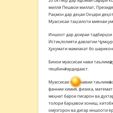
20 октябр дар идомаи сафари ко
миллӣ - Пешвои миллат, Презид
Раҳмон дар деҳаи Охҷари деҳо
Муассисаи таҳсилоти миёнаи ум
Иншоот дар доираи тадбирҳои с
Истиқлолияти давлатии Ҷумҳур
Ҳукумати мамлакат бо шарикони
Бинои муассисаи нави таълимӣ д
пешбинӣ гардидааст.
Муассисаи замонавии таълимӣ а
фаннии химия, физика, математ
меҳнат барои писарон ва духта
толори барҳавои хониш, китобхо
омӯзгорон ва дигар иншооти ё