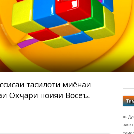
ссисаи таҳсилоти миёнаи
Гл
аи Охҷари ноҳияи Восеъ.
бо
ко
ш. Ду
элек
тамос