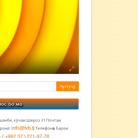
авная
ковая
лонка
шанбе, кӯчаи Шероз 31 Почтаи
тронӣ:
info@tvb.tj
Телефонҳо барои
:
( +992 37 ) 221-97-78