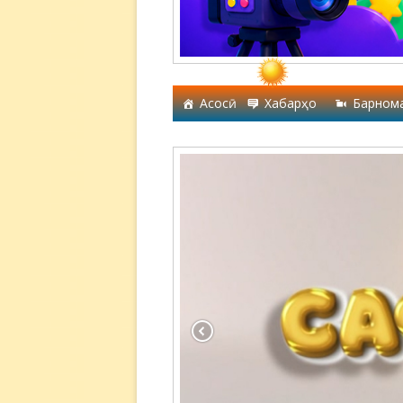
Асосӣ
Хабарҳо
Барном