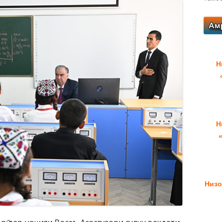
Н
Н
Низо