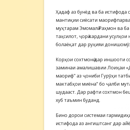
Ҳадаф аз бунёд ва ба истифода 
мантиқии сиёсати маорифпарв
муҳтарам Эмомалӣ Раҳмон ва ба
таҳсилот, ҷорӣ кардани усулҳои
болаёқат дар руҳияи донишомӯзӣ
Корҳои сохтмонӣ дар иншооти со
заминаи амалишавии Лоиҳаи «Д
маориф" аз ҷониби Гурӯҳи татб
мактабҳои миёна" бо ҷалби му
шудааст. Дар рафти сохтмон беш
хуб таъмин буданд.
Бино дорои системаи гармидиҳи
истифода аз ангиштсанг дар ай