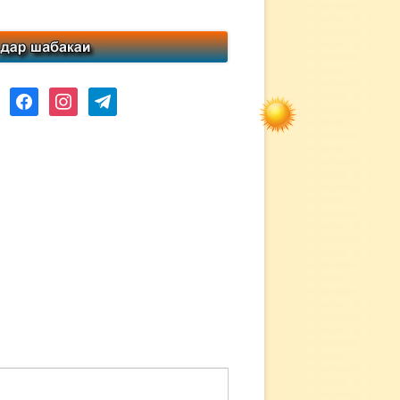
ube
facebook
instagram
telegram