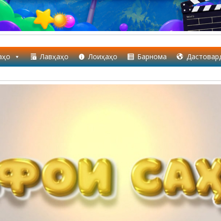
аҳо
Лавҳаҳо
Лоиҳаҳо
Барнома
Дастовар