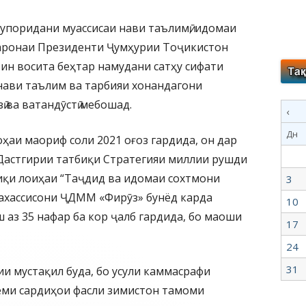
супоридани муассисаи нави таълимӣ, идомаи
аронаи Президенти Ҷумҳурии Тоҷикистон
 ин восита беҳтар намудани сатҳу сифати
 нави таълим ва тарбияи хонандагони
 ва ватандӯстӣ мебошад.
‹
Дн
ҳаи маориф соли 2021 оғоз гардида, он дар
астгирии татбиқи Стратегияи миллии рушди
иқи лоиҳаи “Таҷдид ва идомаи сохтмони
3
тахассисони ҶДММ «Фирӯз» бунёд карда
10
 аз 35 нафар ба кор ҷалб гардида, бо маоши
17
24
31
и мустақил буда, бо усули каммасрафи
ёми сардиҳои фасли зимистон тамоми