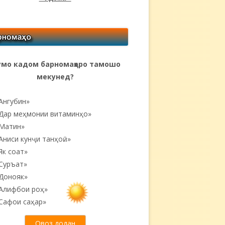
мо кадом барномаҳоро тамошо
мекунед?
Ангубин»
Дар меҳмонии витаминҳо»
Матин»
Аниси кунҷи танҳоӣ...»
Як соат»
Суръат»
Донояк»
Алифбои роҳ»
Сафои саҳар»