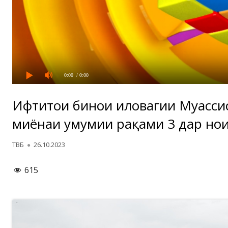
0:00
/ 0:00
Ифтитоҳи бинои иловагии Муассис
миёнаи умумии рақами 3 дар ноҳи
Автор
Опубликовано
ТВБ
26.10.2023
615