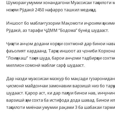
Шумораи умумии хонандагони Муассисаи таҳсилоти 
ноҳияи Рӯдакӣ 2450 нафарро ташкил медиҳад.
Иншоот бо маблағгузории Мақомоти иҷроияи ҳокими
Рӯдакӣ, аз тарафи ҶДММ “Бодома” бунёд шудааст.
Ҷиҳати анҷом додани корҳои сохтмонӣ дар бинои нав
фаъолият кардаанд. Тарҳи иншоот аз ҷониби Корхон
“Лоиҳакаш” таҳия шуда, барои анҷоми тадбирҳои сохт
миллион сомонӣ маблағ сарф шудааст.
Дар назди муассисаи мазкур бо мақсади гузаронидан
ҷисмонӣ майдончаи замонавии варзишӣ низ бо тарҳу
шудааст. Қарор аст, ки дар паҳлуи бинои нав, инчун
варзишӣ ҳам сохта ба истифода дода шавад. Бинои и
таҳсилоти миёнаи умумии рақами 3 ба шабакаи гарми