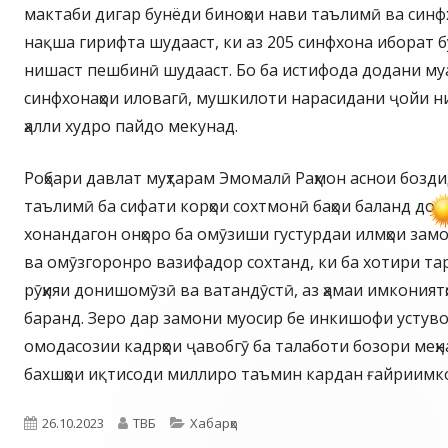
мактаби дигар бунёди биноҳои нави таълимӣ ва синф
нақша гирифта шудааст, ки аз 205 синфхона иборат б
нишаст пешбинӣ шудааст. Бо ба истифода додани муа
синфхонаҳои иловагӣ, мушкилоти нарасидани ҷойи н
ҳалли худро пайдо мекунад.
Роҳбари давлат муҳтарам Эмомалӣ Раҳмон аснои бозди
таълимӣ ба сифати корҳои сохтмонӣ баҳои баланд дода
хонандагон онҳоро ба омӯзиши густурдаи илмҳои зам
ва омӯзгоронро вазифадор сохтанд, ки ба хотири тар
рӯҳияи донишомӯзӣ ва ватандӯстӣ, аз ҳамаи имконият
баранд. Зеро дар замони муосир бе инкишофи устуво
омодасозии кадрҳои ҷавобгӯ ба талаботи бозори меҳн
бахшҳои иқтисоди миллиро таъмин кардан ғайриимко
Опубликовано
Автор
Рубрики
26.10.2023
ТВБ
Хабарҳо