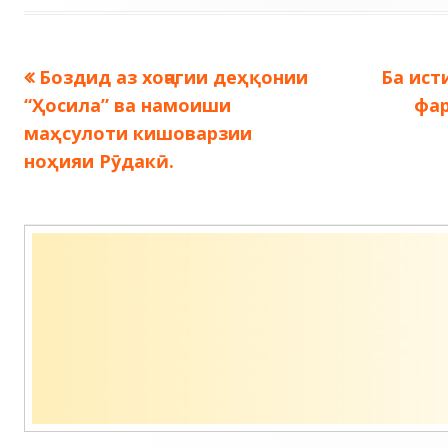
Предыдущая
Следу
Боздид аз хоҷагии деҳқонии
Ба ист
Навигация
запись:
запись
“Ҳосила” ва намоиши
фа
по
маҳсулоти кишоварзии
ноҳияи Рӯдакӣ.
записям
Содержимое
подвала