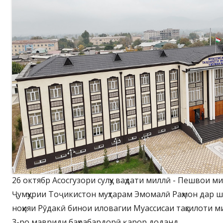
26 октябр Асосгузори сулҳу ваҳдати миллӣ - Пешвои м
Ҷумҳурии Тоҷикистон муҳтарам Эмомалӣ Раҳмон дар 
ноҳияи Рӯдакӣ бинои иловагии Муассисаи таҳсилоти 
3-ро мавриди баҳрабардорӣ қарор доданд.