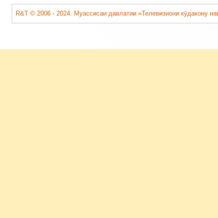
R&T © 2006 - 2024. Муассисаи давлатии «Телевизиони кӯдакону на