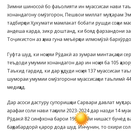
Зимни шиносоӣ бо фаъолияти ин муассисаи нави таъл
хонандагону омӯзгорон, Пешвои миллат муҳтарам Эм
тадбирҳои Ҳукумати мамлакат бобати рушди соҳаи м
андеша карда, зикр доштанд, ки бояд фарзандони з
Тоҷикистон аз ҳама гуна меъёрҳои илмомӯзӣ бархӯрд
Гуфта шуд, ки ноҳияи Рӯдакӣ аз зумраи минтақаҳои се
теъдоди умумии хонандагон дар ин ноҳия ба 105 ҳазор
Таъкид гардид, ки дар ҳудуди ноҳия 137 муассисаи т
шумораи умумии омӯзгорони муассисаҳои таълимӣ 4
медиҳад.
Дар асоси дастуру супоришҳои Сарвари давлат муҳта
арафаи соли нави таҳсили 2023-2024 дар назди 14 муа
Рӯдакӣ 82 синфхона барои 1968 ҷойи нишаст бунёд 
баҳрабардорӣ қарор дода шуд. Инчунин, то охири сол