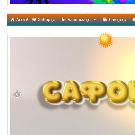
Асосӣ
Хабарҳо
Барномаҳо
Лавҳаҳо