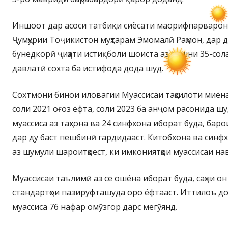
Иншоот дар асоси татбиқи сиёсати маорифпарваро
Ҷумҳурии Тоҷикистон муҳтарам Эмомалӣ Раҳмон, дар 
бунёдкорӣ ҷиҳати истиқболи шоиста аз ҷашни 35-сол
давлатӣ сохта ба истифода дода шуд.
Сохтмони бинои иловагии Муассисаи таҳсилоти миён
соли 2021 оғоз ёфта, соли 2023 ба анҷом расонида ш
муассиса аз таҳхона ва 24 синфхона иборат буда, бар
дар ду баст пешбинӣ гардидааст. Китобхона ва синфхо
аз шумули шароитҳоест, ки имкониятҳои муассисаи н
Муассисаи таълимӣ аз се ошёна иборат буда, саҳни он
стандартҳои пазируфташуда оро ёфтааст. Иттилоъ до
муассиса 76 нафар омӯзгор дарс мегӯянд.