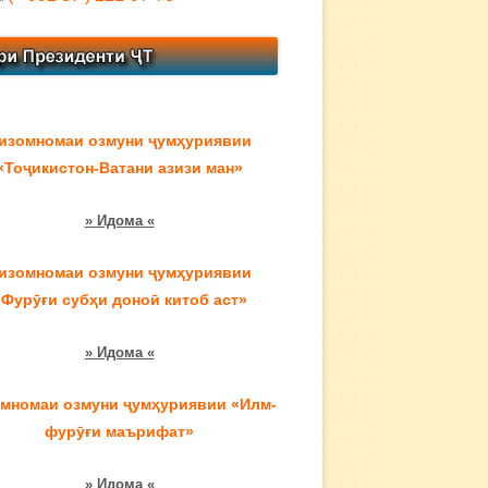
изомномаи озмуни ҷумҳуриявии
«Тоҷикистон-Ватани азизи ман»
» Идома «
изомномаи озмуни ҷумҳуриявии
«Фурӯғи субҳи доноӣ китоб аст»
» Идома «
мномаи озмуни ҷумҳуриявии «Илм-
фурӯғи маърифат»
» Идома «