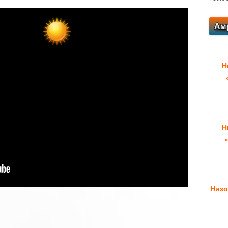
Н
Н
Низо