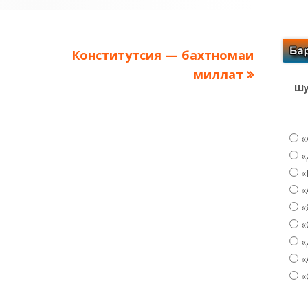
Следующая
Конститутсия — бахтномаи
запись:
миллат
Шу
«
«
«
«
«
«
«
«
«