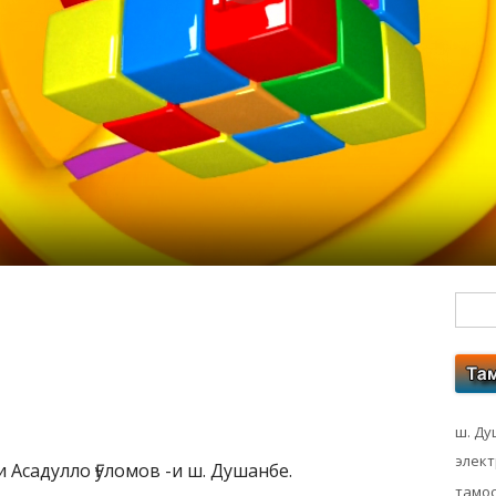
Гл
бо
ко
ш. Ду
элек
Асадулло Ғуломов -и ш. Душанбе.
тамос