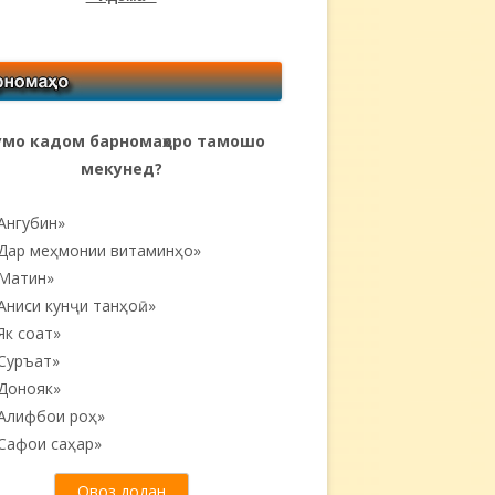
мо кадом барномаҳоро тамошо
мекунед?
Ангубин»
Дар меҳмонии витаминҳо»
Матин»
Аниси кунҷи танҳоӣ...»
Як соат»
Суръат»
Донояк»
Алифбои роҳ»
Сафои саҳар»