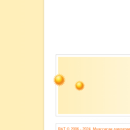
Содержимое
подвала
R&T © 2006 - 2024. Муассисаи давлатии