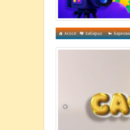
Асосӣ
Хабарҳо
Барном