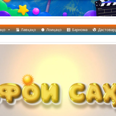
аҳо
Лавҳаҳо
Лоиҳаҳо
Барнома
Дастовар