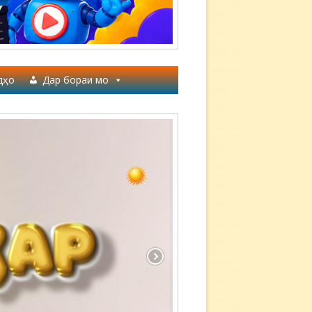
дҳо
Дар бораи мо