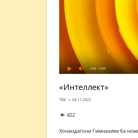
0:00
/ 0:00
«Интеллект»
Автор
Опубликовано
ТВБ
04.11.2022
422
Хонандагони Гимназияи ба номи 