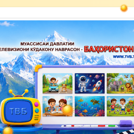
акону наврасон — Баҳористон»