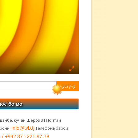
авная
ковая
лонка
шанбе, кӯчаи Шероз 31 Почтаи
тронӣ:
info@tvb.tj
Телефонҳо барои
:
( +992 37 ) 221-97-78