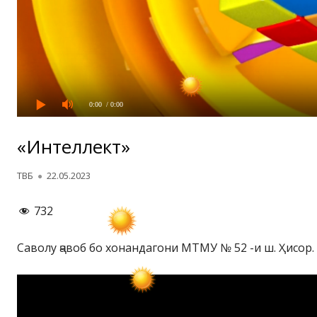
0:00
/ 0:00
«Интеллект»
Автор
Опубликовано
ТВБ
22.05.2023
732
Саволу ҷавоб бо хонандагони МТМУ № 52 -и ш. Ҳисор.