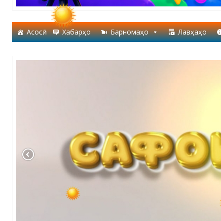
Асосӣ
Хабарҳо
Барномаҳо
Лавҳаҳо