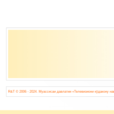
Содержимое
подвала
R&T © 2006 - 2024. Муассисаи давлатии «Телевизиони кӯдакону на