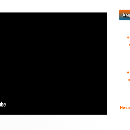
Н
Н
Низо