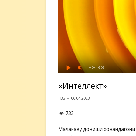
0:00
/ 0:00
«Интеллект»
Автор
Опубликовано
ТВБ
06.04.2023
733
Малакаву дониши хонандагони 