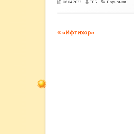
Опубликовано
Автор
Рубрики
06.04.2023
ТВБ
Барномаҳо
Предыдущая
«Ифтихор»
Навигация
запись:
по
записям