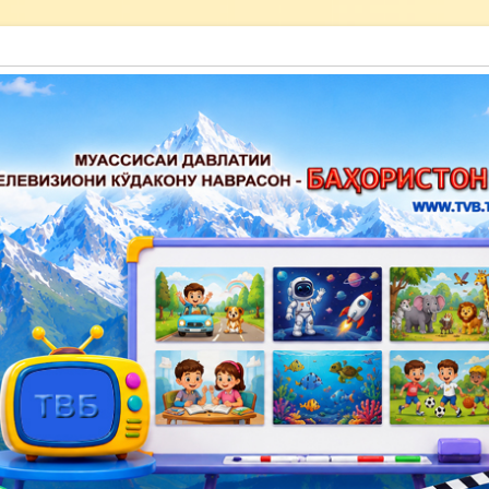
акону наврасон — Баҳористон»