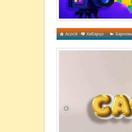
Асосӣ
Хабарҳо
Барном