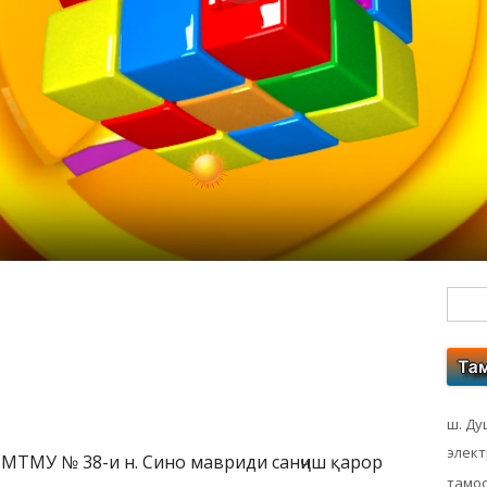
Гл
бо
ко
ш. Ду
элек
МТМУ № 38-и н. Сино мавриди санҷиш қарор
тамос