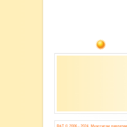
Содержимое
подвала
R&T © 2006 - 2024. Муассисаи давлатии