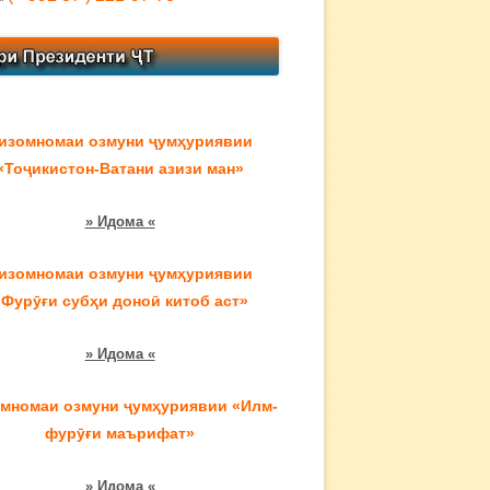
изомномаи озмуни ҷумҳуриявии
«Тоҷикистон-Ватани азизи ман»
» Идома «
изомномаи озмуни ҷумҳуриявии
«Фурӯғи субҳи доноӣ китоб аст»
» Идома «
мномаи озмуни ҷумҳуриявии «Илм-
фурӯғи маърифат»
» Идома «