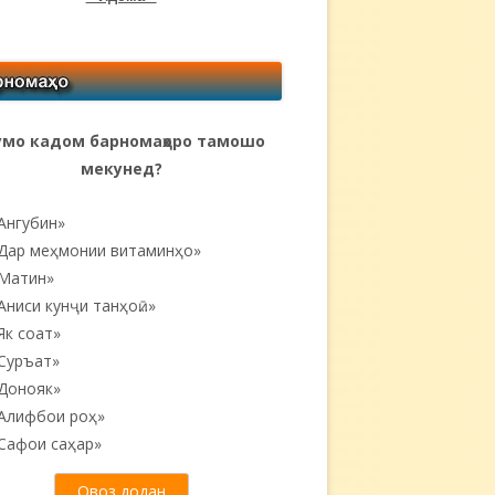
мо кадом барномаҳоро тамошо
мекунед?
Ангубин»
Дар меҳмонии витаминҳо»
Матин»
Аниси кунҷи танҳоӣ...»
Як соат»
Суръат»
Донояк»
Алифбои роҳ»
Сафои саҳар»