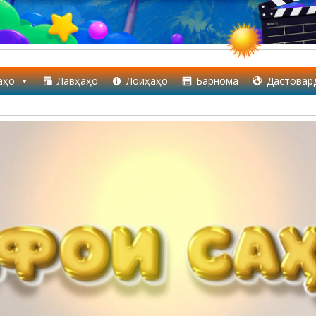
аҳо
Лавҳаҳо
Лоиҳаҳо
Барнома
Дастовар