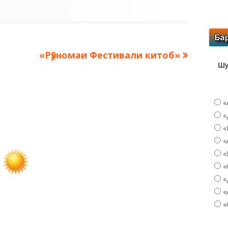
Следующая
«Рӯзномаи Фестивали китоб»
Шу
запись:
«
«
«
«
«
«
«
«
«