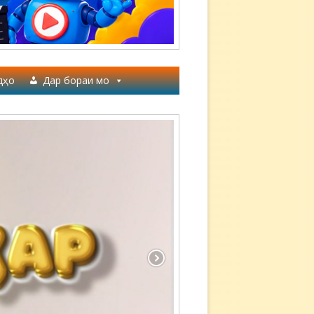
дҳо
Дар бораи мо