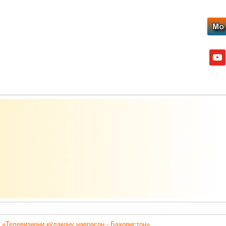
yout
 «Телевизиони кӯдакону наврасон - Баҳористон».