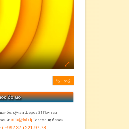
авная
ковая
лонка
шанбе, кӯчаи Шероз 31 Почтаи
тронӣ:
info@tvb.tj
Телефонҳо барои
:
( +992 37 ) 221-97-78