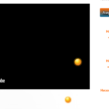
Н
Н
Низо