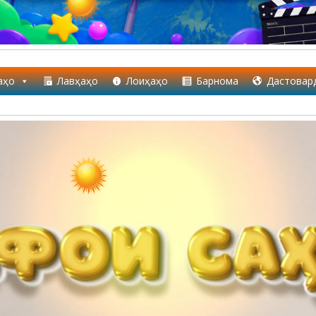
аҳо
Лавҳаҳо
Лоиҳаҳо
Барнома
Дастовар