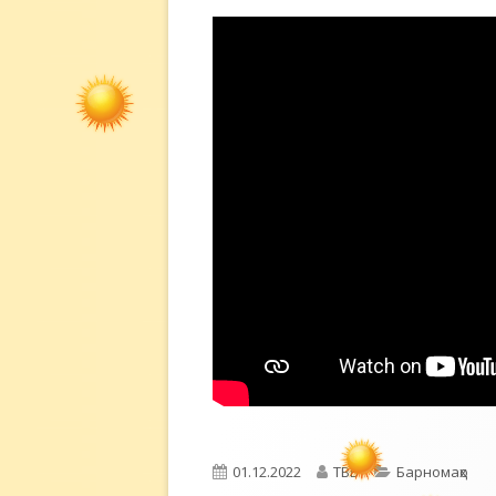
Опубликовано
Автор
Рубрики
01.12.2022
ТВБ
Барномаҳо