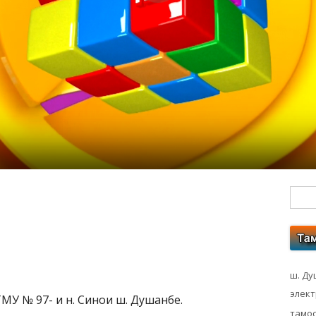
Гл
бо
ко
ш. Ду
элек
МУ № 97- и н. Синои ш. Душанбе.
тамос