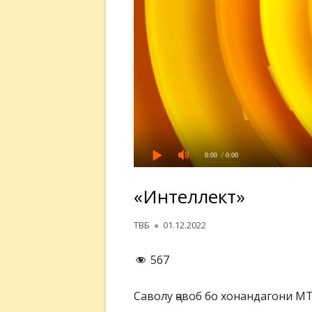
0:00
/ 0:00
«Интеллект»
Автор
Опубликовано
ТВБ
01.12.2022
567
Саволу ҷавоб бо хонандагони МТ