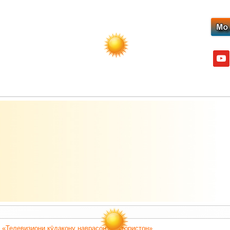
yout
 «Телевизиони кӯдакону наврасон - Баҳористон».