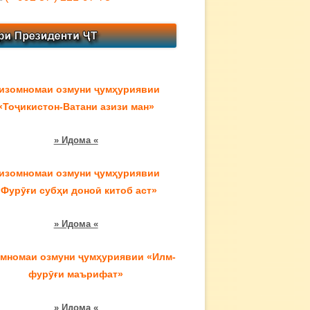
изомномаи озмуни ҷумҳуриявии
«Тоҷикистон-Ватани азизи ман»
» Идома «
изомномаи озмуни ҷумҳуриявии
«Фурӯғи субҳи доноӣ китоб аст»
» Идома «
мномаи озмуни ҷумҳуриявии «Илм-
фурӯғи маърифат»
» Идома «