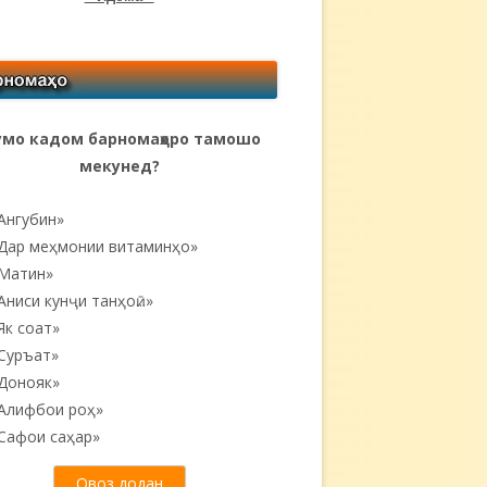
мо кадом барномаҳоро тамошо
мекунед?
Ангубин»
Дар меҳмонии витаминҳо»
Матин»
Аниси кунҷи танҳоӣ...»
Як соат»
Суръат»
Донояк»
Алифбои роҳ»
Сафои саҳар»