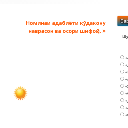
Следующая
Номинаи адабиёти кӯдакону
запись:
наврасон ва осори шифоҳӣ.
Шу
«
«
«
«
«
«
«
«
«