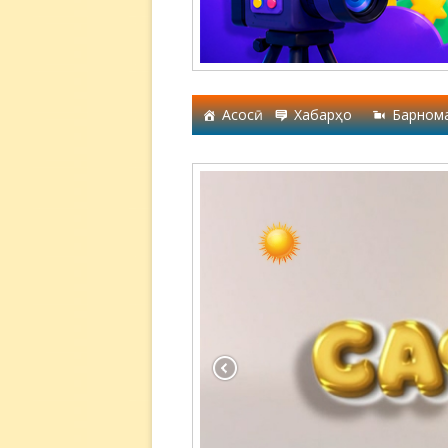
Асосӣ
Хабарҳо
Барном