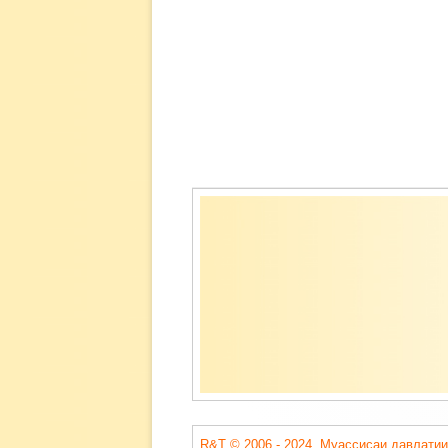
Содержимое
подвала
R&T © 2006 - 2024. Муассисаи давлатии