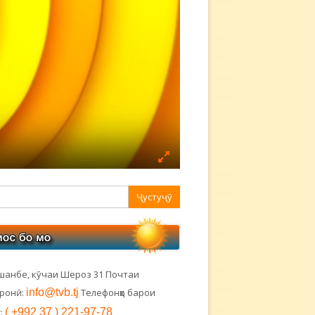
авная
ковая
лонка
шанбе, кӯчаи Шероз 31 Почтаи
тронӣ:
info@tvb.tj
Телефонҳо барои
:
( +992 37 ) 221-97-78