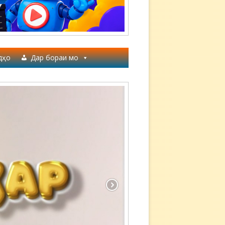
дҳо
Дар бораи мо