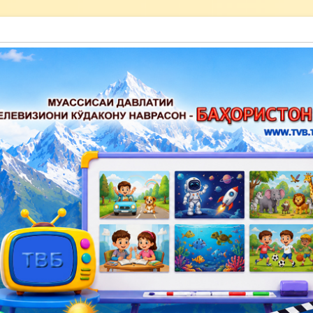
акону наврасон — Баҳористон»