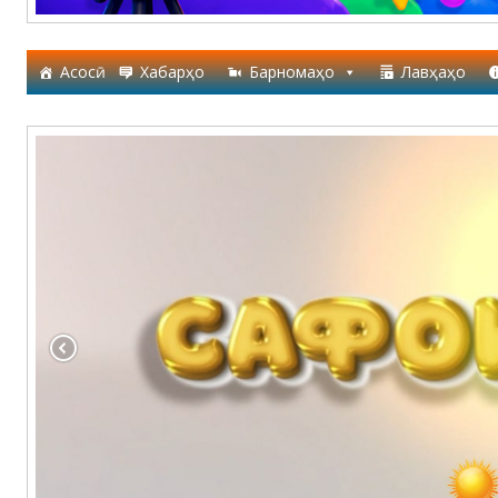
Асосӣ
Хабарҳо
Барномаҳо
Лавҳаҳо