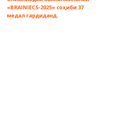
по
«BRAINIECS-2025» соҳиби 37
медал гардиданд.
записям