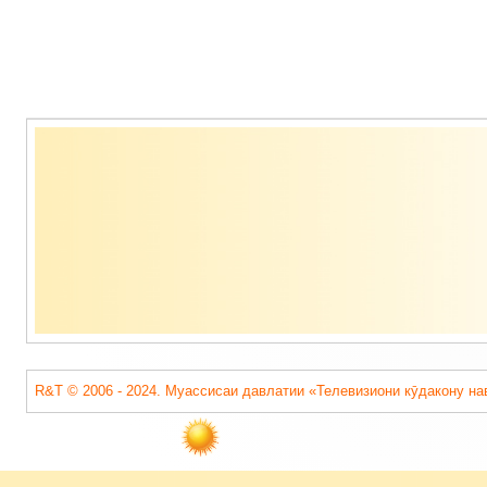
Содержимое
подвала
R&T © 2006 - 2024. Муассисаи давлатии «Телевизиони кӯдакону на