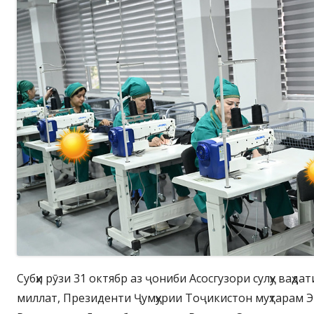
Субҳи рӯзи 31 октябр аз ҷониби Асосгузори сулҳу ваҳд
миллат, Президенти Ҷумҳурии Тоҷикистон муҳтарам 