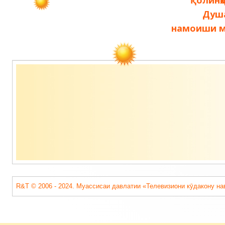
қолинҳ
Душа
записям
намоиши ма
Содержимое
подвала
R&T © 2006 - 2024. Муассисаи давлатии «Телевизиони кӯдакону на