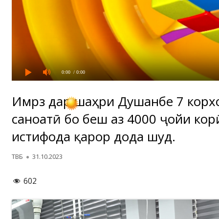
0:00
/ 0:00
Имрӯз дар шаҳри Душанбе 7 корх
саноатӣ бо беш аз 4000 ҷойи ко
истифода қарор дода шуд.
Автор
Опубликовано
ТВБ
31.10.2023
602