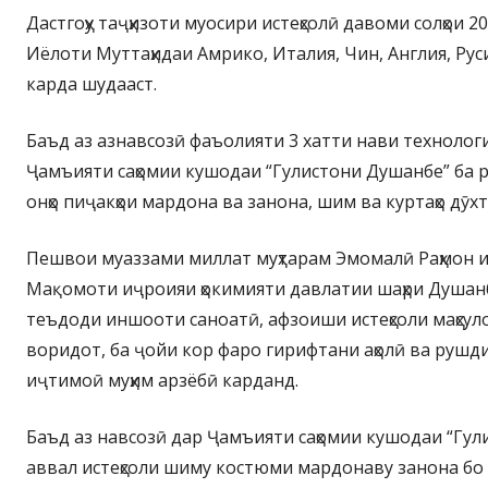
Дастгоҳу таҷҳизоти муосири истеҳсолӣ давоми солҳои 2
Иёлоти Муттаҳидаи Амрико, Италия, Чин, Англия, Рус
карда шудааст.
Баъд аз азнавсозӣ фаъолияти 3 хатти нави технолог
Ҷамъияти саҳомии кушодаи “Гулистони Душанбе” ба р
онҳо пиҷакҳои мардона ва занона, шим ва куртаҳо дӯ
Пешвои муаззами миллат муҳтарам Эмомалӣ Раҳмон 
Мақомоти иҷроияи ҳокимияти давлатии шаҳри Душа
теъдоди иншооти саноатӣ, афзоиши истеҳсоли маҳсу
воридот, ба ҷойи кор фаро гирифтани аҳолӣ ва рушд
иҷтимоӣ муҳим арзёбӣ карданд.
Баъд аз навсозӣ дар Ҷамъияти саҳомии кушодаи “Гу
аввал истеҳсоли шиму костюми мардонаву занона бо