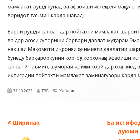
мамлакат рушд кунад ва афзоиши истеҳсоли маҳсулот
воридот таъмин карда шавад.
Барои рушди саноат дар пойтахти мамлакат шароити
ва дар асоси супориши Сарвари давлат муҳтарам Эмо
нақшаи Мақомоти иҷроияи ҳокимияти давлатии шаҳр
бунёду барқароркунии коргоҳу корхонаҳо афзоиши исте
саноатӣ таъмин, шумораи ҷойҳои корӣ дар соҳа зиёд 
иқтисодии пойтахти мамлакат заминагузорӣ карда 
Опубликовано
Автор
Рубрики
31.10.2023
ТВБ
Хабарҳо
Предыдущая
Следующа
Ширинак
Ба истифо
Навигация
запись:
запись:
дуюми 
по