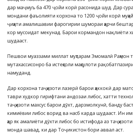
дар маҷмуъ ба 470 ҷойи корӣ расонида шуд. Дар сурат
мондани фаъолияти корхона то 1200 ҷойи корӣ муҳа
ҷиҳати амалишавии фарогирии шумораи ҳарчи бештар
кор мусоидат мекунад. Барои кормандон нақлиёти 
шудааст.
Пешвои муаззами миллат муҳтарам Эмомалӣ Раҳмон т
мутахассисонро ба истеҳсоли маҳсулоти рақобатпазир
намуданд.
Дар корхона таҷҳизоти лазерӣ барои ҳаккокӣ дар мат
таври худкор гирифтани андозаи либос, хатти технол
таҷҳизоти махсус барои дӯхт, дарзмолкунӣ, банду ба
кимиёвии либос ворид ва насб карда шудааст. Ин им
ҳар як амалиёти дӯхти либос бо истифода аз таҷҳизоти 
монда шавад, ки дар Тоҷикистон бори аввал аст.