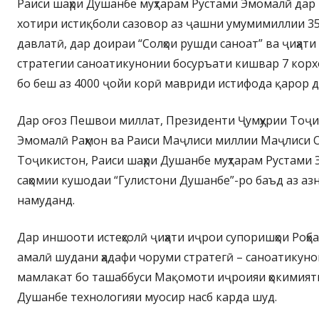
Раиси шаҳри Душанбе муҳтарам Рустами Эмомалӣ дар
хотири истиқболи сазовор аз ҷашни умумимиллии 3
давлатӣ, дар доираи “Солҳои рушди саноат” ва ҷиҳати
стратегии саноатикунонии босуръати кишвар 7 корх
бо беш аз 4000 ҷойи корӣ мавриди истифода қарор д
Дар оғоз Пешвои миллат, Президенти Ҷумҳурии Тоҷи
Эмомалӣ Раҳмон ва Раиси Маҷлиси миллии Маҷлиси О
Тоҷикистон, Раиси шаҳри Душанбе муҳтарам Рустами
саҳомии кушодаи “Гулистони Душанбе”-ро баъд аз аз
намуданд.
Дар иншооти истеҳсолӣ ҷиҳати иҷрои супоришҳои Роҳб
амалӣ шудани ҳадафи чоруми стратегӣ – саноатикун
мамлакат бо ташаббуси Мақомоти иҷроияи ҳокимият
Душанбе технологияи муосир насб карда шуд.