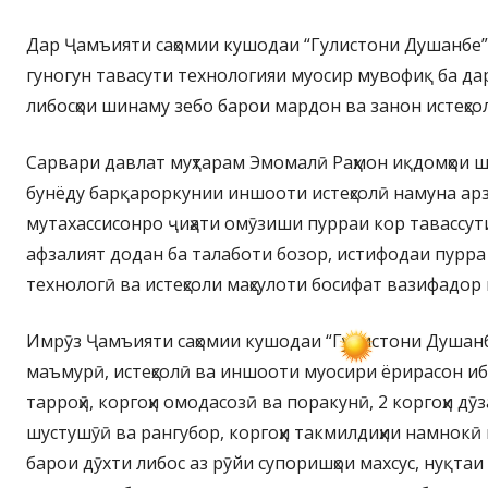
Дар Ҷамъияти саҳомии кушодаи “Гулистони Душанбе” 
гуногун тавасути технологияи муосир мувофиқ ба д
либосҳои шинаму зебо барои мардон ва занон истеҳсо
Сарвари давлат муҳтарам Эмомалӣ Раҳмон иқдомҳои ш
бунёду барқароркунии иншооти истеҳсолӣ намуна арз
мутахассисонро ҷиҳати омӯзиши пурраи кор тавассут
афзалият додан ба талаботи бозор, истифодаи пурра
технологӣ ва истеҳсоли маҳсулоти босифат вазифадор
Имрӯз Ҷамъияти саҳомии кушодаи “Гулистони Душанб
маъмурӣ, истеҳсолӣ ва иншооти муосири ёрирасон ибо
тарроҳӣ, коргоҳи омодасозӣ ва поракунӣ, 2 коргоҳи дӯз
шустушӯӣ ва рангубор, коргоҳи такмилдиҳии намнокӣ в
барои дӯхти либос аз рӯйи супоришҳои махсус, нуқта