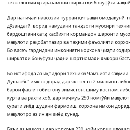
технологияи ҳозиразамони ширкатҳои бонуфӯзи ҷаҳонӣ
Дар натиҷаи навсозии пурраи қитъаҳои омодакунӣ, п
дӯзандагӣ, ворид намудани таҷҳизоти муосири техни
бардоштани сатҳи касбияти кормандон шароити мусо
маҳсулоти рақобатпазир ва таҳкими фаъолияти корхо
Бо васеъ гардидани имконияти корхона ҷиҳати содир
ширкатҳои бонуфузи ҷаҳонӣ шартномаҳои ҳамкорӣ бас
Бо истифода аз иқтидори техникӣ Ҷамъияти саҳомии
Душанбе” имкон дорад дар як сол то 2 миллион либос
барои фасли тобистону зимистон, шиму костюм, либ
курта ва рахти хоб, дар маҷмуъ 250 номгӯйи маҳсулот
сурати зиёд шудани фармоиш, корхона имкон дорад, 
маҳсулотро аз ин ҳам зиёд кунад.
Баъд аз навсозӣ дар корхона 230 ҷойи кории иловаг