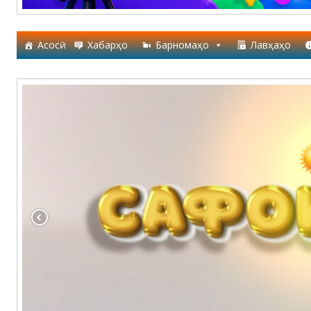
Асосӣ
Хабарҳо
Барномаҳо
Лавҳаҳо