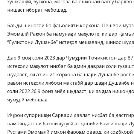
хушкашӯӣ, буғхона, мағоза ва ошхонаи васеу барҳаво
нишаст иборат мебошад.
Баъди шиносоӣ бо фаъолияти корхона, Пешвои муаз
Эмомалӣ Раҳмон ба намунаҳои маҳсулоте, ки дар Ҷамъ
“Гулистони Душанбе” истеҳсол мешаванд, шинос шуда
Дар 9 моҳи соли 2023 дар Ҷумҳурии Тоҷикистон дар 8
истеҳсоли маҳсулот нисбат ба ҳамин давраи соли гузашт
шудааст, ки аз ин 21 корхона ба шаҳри Душанбе рост м
равон истеҳсоли либоси мактабӣ дар шаҳри Душанбе н
соли 2022 26,9 фоиз зиёд шудааст, ки аз ҳама нишон
ҷумҳурӣ мебошад.
Иҷрои супоришҳои Сарвари давлат нисбат ба дастги
намояндагони бахши хусусӣ аз ҷониби Раиси шаҳри Д
Рустами Эмомалӣ имкон фароҳам овард, ки соҳибкорӣ