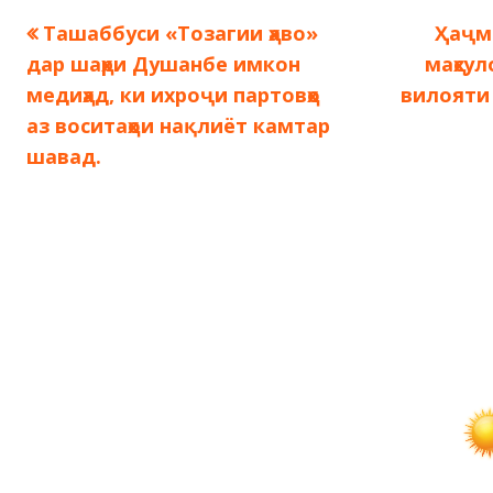
Предыдущая
След
Ташаббуси «Тозагии ҳаво»
Ҳаҷм
Навигация
запись:
запис
дар шаҳри Душанбе имкон
маҳсу
по
медиҳад, ки ихроҷи партовҳо
вилояти
аз воситаҳои нақлиёт камтар
записям
шавад.