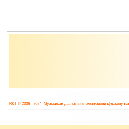
Содержимое
подвала
R&T © 2006 - 2024. Муассисаи давлатии «Телевизиони кӯдакону на