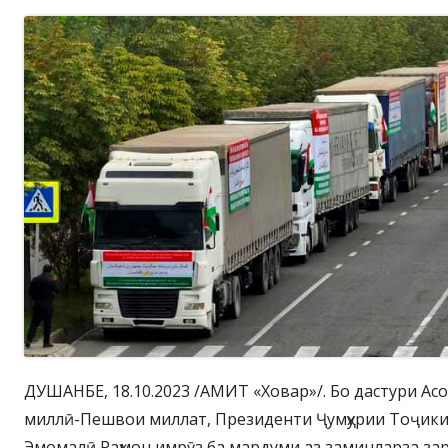
ДУШАНБЕ, 18.10.2023 /АМИТ «Ховар»/. Бо дастури Асос
миллӣ-Пешвои миллат, Президенти Ҷумҳурии Тоҷики
Эмомалӣ Раҳмон имрӯз ба мардуми аз заминларза з