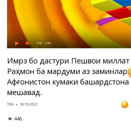
0:00
/ 0:00
Имрӯз бо дастури Пешвои милла
Раҳмон ба мардуми аз заминлар
Афғонистон кумаки башардӯстона
мешавад.
Автор
Опубликовано
ТВБ
18.10.2023
446