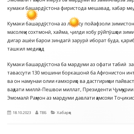
кумаки башардӯстона фиристода мешавад, хабар мед
Кумаки башардӯстона аз либосу пойафзоли зимистон
масолеҳи сохтмонӣ, хайма, ҷилди хобу рӯйпӯшҳои зим
дигар ашёи барои зиндагӣ зарурӣ иборат буда, қариб
ташкил медиҳад
Кумаки башардӯстона ба мардуми аз офати табиӣ з
тавассути 130 мошини боркашонӣ ба Афғонистон ин
ва он намунаи олии ғамхориҳо ва дастгириҳои пайваст
ваҳдати миллӣ-Пешвои миллат, Президенти Ҷумҳурии
Эмомалӣ Раҳмон аз мардуми давлати ҳамсояи Тоҷикист
Опубликовано
Автор
Рубрики
18.10.2023
ТВБ
Хабарҳо