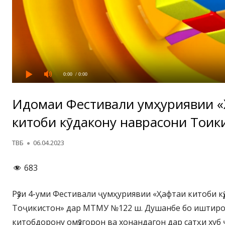
0:00
/ 0:00
Идомаи Фестивали ҷумҳуриявии 
китоби кӯдакону наврасони Тоҷик
Автор
Опубликовано
ТВБ
06.04.2023
683
Рӯзи 4-уми Фестивали ҷумҳуриявии «Ҳафтаи китоби к
Тоҷикистон» дар МТМУ №122 ш. Душанбе бо иштирок
китобдорону омӯзгорон ва хонандагон дар сатҳи хуб 