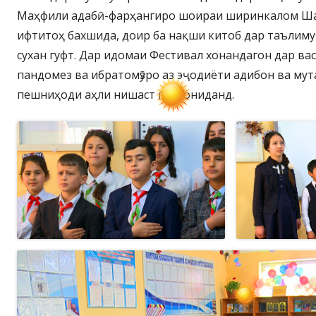
Маҳфили адабӣ-фарҳангиро шоираи ширинкалом Ш
ифтитоҳ бахшида, доир ба нақши китоб дар таълиму
сухан гуфт. Дар идомаи Фестивал хонандагон дар ва
пандомез ва ибратомӯзро аз эҷодиёти адибон ва му
пешниҳоди аҳли нишаст гардониданд.