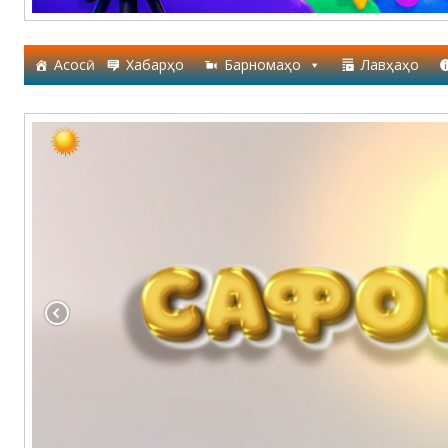
Асосӣ
Хабарҳо
Барномаҳо
Лавҳаҳо