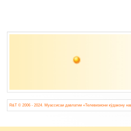
Содержимое
подвала
R&T © 2006 - 2024. Муассисаи давлатии «Телевизиони кӯдакону на