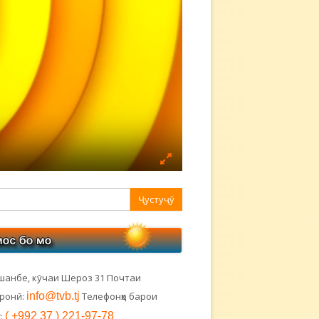
авная
ковая
лонка
шанбе, кӯчаи Шероз 31 Почтаи
тронӣ:
info@tvb.tj
Телефонҳо барои
:
( +992 37 ) 221-97-78