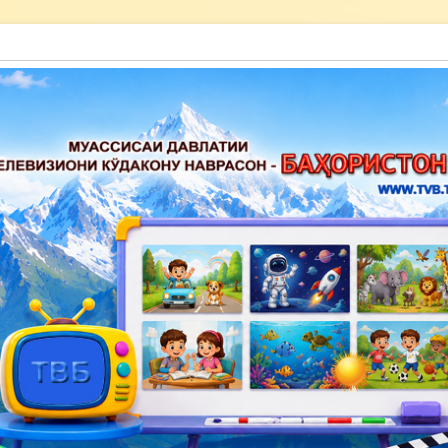
акону наврасон — Баҳористон»