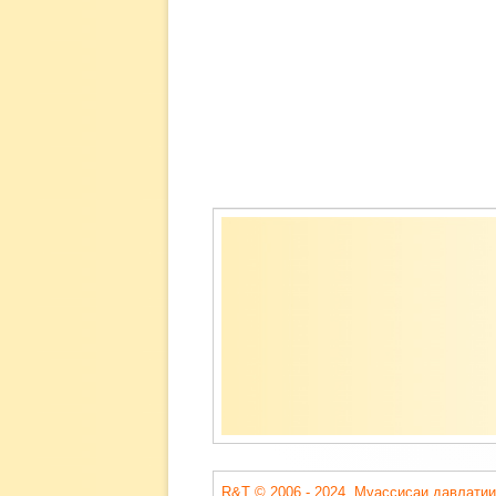
Содержимое
подвала
R&T © 2006 - 2024. Муассисаи давлатии