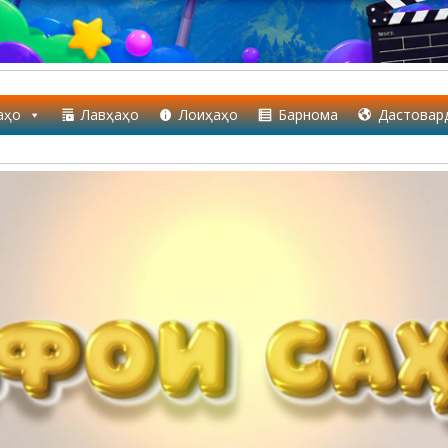
аҳо
Лавҳаҳо
Лоиҳаҳо
Барнома
Дастовар