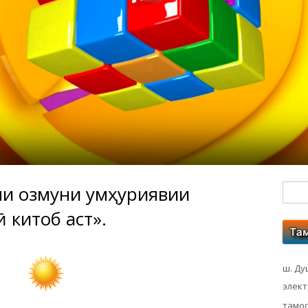
и озмуни ҷумҳуриявии
Гл
 китоб аст».
бо
ко
ш. Ду
элек
тамос