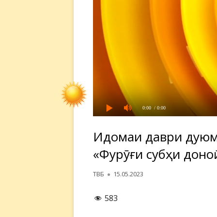
0:00
/ 0:00
Идомаи даври дуюм
«Фурӯғи субҳи доноӣ
Автор
Опубликовано
ТВБ
15.05.2023
583