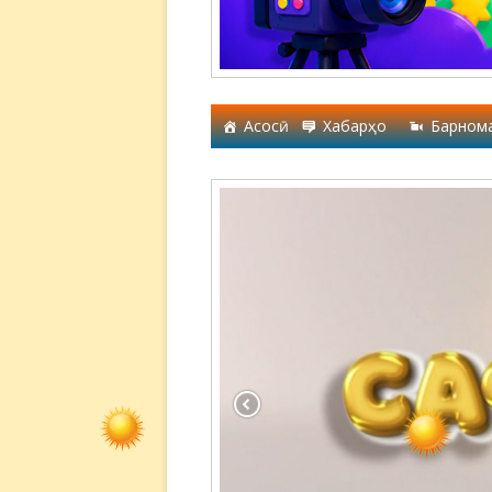
Асосӣ
Хабарҳо
Барном