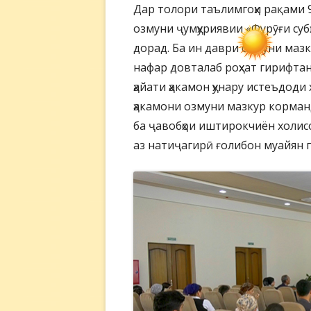
Дар толори таълимгоҳи рақами 
озмуни ҷумҳуриявии «Фурӯғи суб
дорад. Ба ин даври озмуни мазк
нафар довталаб роҳхат гирифтан
ҳайати ҳакамон ҳунару истеъдоди
ҳакамони озмуни мазкур корман
ба ҷавобҳои иштирокчиён холис
аз натиҷагирӣ ғолибон муайян г