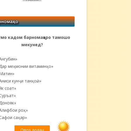
мо кадом барномаҳоро тамошо
мекунед?
Ангубин»
Дар меҳмонии витаминҳо»
Матин»
Аниси кунҷи танҳоӣ...»
Як соат»
Суръат»
Донояк»
Алифбои роҳ»
Сафои саҳар»