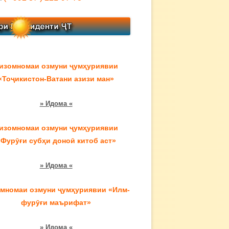
изомномаи озмуни ҷумҳуриявии
«Тоҷикистон-Ватани азизи ман»
» Идома «
изомномаи озмуни ҷумҳуриявии
«Фурӯғи субҳи доноӣ китоб аст»
» Идома «
мномаи озмуни ҷумҳуриявии «Илм-
фурӯғи маърифат»
» Идома «