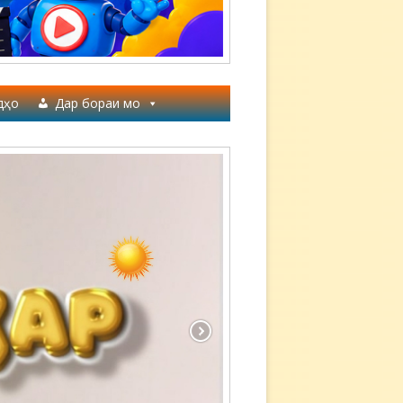
дҳо
Дар бораи мо