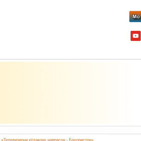
yout
 «Телевизиони кӯдакону наврасон - Баҳористон».