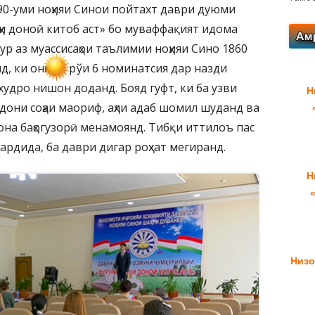
90-уми ноҳияи Синои пойтахт даври дуюми
ҳи доноӣ китоб аст» бо муваффақият идома
ур аз муассисаҳои таълимии ноҳияи Сино 1860
д, ки онҳо аз рўи 6 номинатсия дар назди
 худро нишон доданд. Бояд гуфт, ки ба узви
Н
дони соҳаи маориф, аҳли адаб шомил шуданд ва
она баҳогузорӣ менамоянд. Тибқи иттилоъ пас
ардида, ба даври дигар роҳхат мегиранд.
Н
Низо