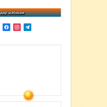
ube
facebook
instagram
telegram