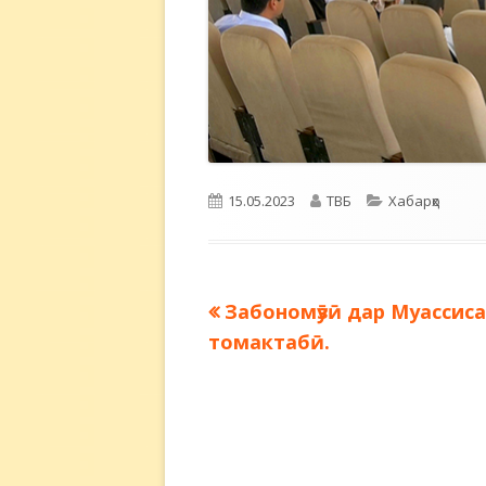
Опубликовано
Автор
Рубрики
15.05.2023
ТВБ
Хабарҳо
Предыдущая
Забономӯзӣ дар Муассис
Навигация
запись:
томактабӣ.
по
записям