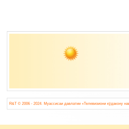
Содержимое
подвала
R&T © 2006 - 2024. Муассисаи давлатии «Телевизиони кӯдакону на