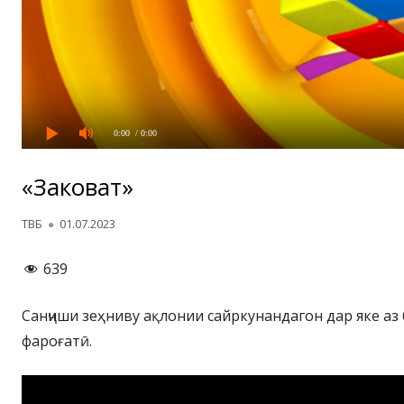
0:00
/ 0:00
«Заковат»
Автор
Опубликовано
ТВБ
01.07.2023
639
Санҷиши зеҳниву ақлонии сайркунандагон дар яке аз
фароғатӣ.