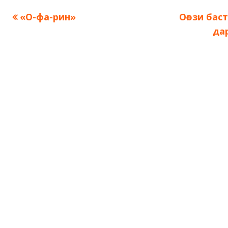
Предыдущая
Следующ
«О-фа-рин»
Оғози бас
Навигация
запись:
запись:
да
по
записям