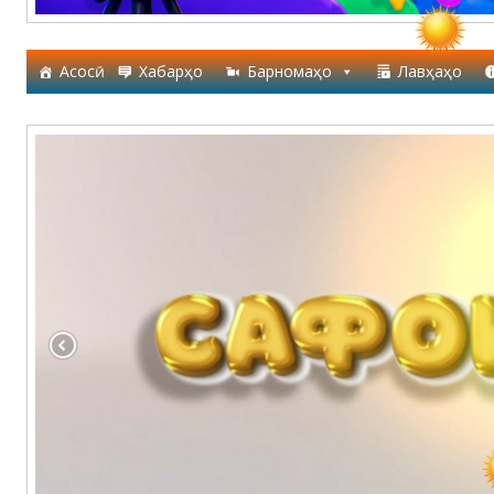
Асосӣ
Хабарҳо
Барномаҳо
Лавҳаҳо